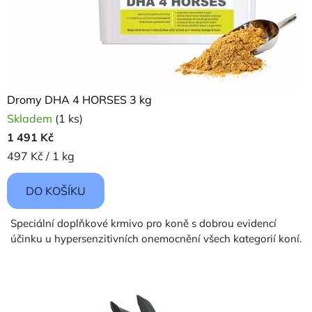
Dromy DHA 4 HORSES 3 kg
Skladem
(1 ks)
1 491 Kč
Měrná
497 Kč / 1 kg
cena:
DO KOŠÍKU
Speciální doplňkové krmivo pro koně s dobrou evidencí
účinku u hypersenzitivních onemocnění všech kategorií koní.