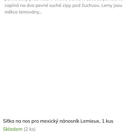
5
zapíná na dva pevné suché zipy pod žuchvou. Lemy jsou
hvězdiček.
měkce lemovány...
Síťka na nos pro mexický nánosník Lemieux, 1 kus
Skladem
(2 ks)