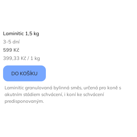
Laminitic 1,5 kg
3-5 dní
599 Kč
Měrná
399,33 Kč / 1 kg
cena:
DO KOŠÍKU
Laminitic granulovaná bylinná směs, určená pro koně s
akutním stádiem schvácení, i koní ke schvácení
predisponovaným.