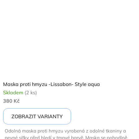
Maska proti hmyzu -Lissabon- Style aqua
Průměrné
Skladem
(2 ks)
hodnocení
380 Kč
produktu
ZOBRAZIT VARIANTY
je
5,0
Odolná maska proti hmyzu vyrobená z odolné tkaniny a
z
pevné síťky před hledí v tmavé barvě. Maska se pohodlně