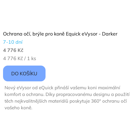
Ochrana očí, brýle pro koně Equick eVysor - Darker
7-10 dní
4 776 Kč
Měrná
4 776 Kč / 1 ks
cena:
DO KOŠÍKU
Nový eVysor od eQuick přináší vašemu koni maximální
komfort a ochranu. Díky propracovanému designu a použití
těch nejkvalitnějších materiálů poskytuje 360° ochranu očí
vašeho koně.