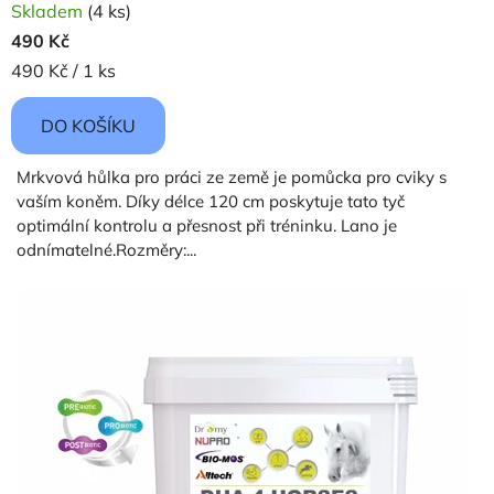
Skladem
(4 ks)
o
490 Kč
v
Měrná
490 Kč / 1 ks
cena:
k
DO KOŠÍKU
o
Mrkvová hůlka pro práci ze země je pomůcka pro cviky s
n
vaším koněm. Díky délce 120 cm poskytuje tato tyč
optimální kontrolu a přesnost při tréninku. Lano je
í
odnímatelné.Rozměry:...