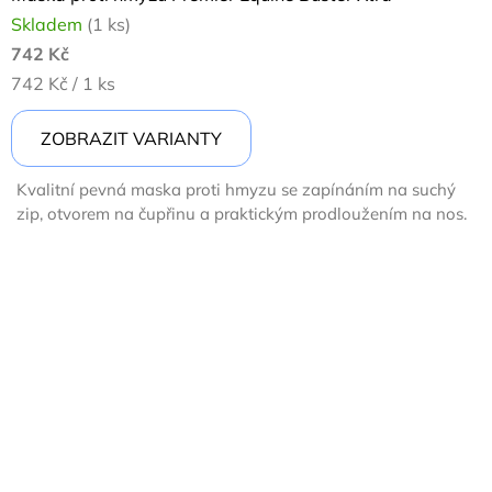
Skladem
(1 ks)
742 Kč
Měrná
742 Kč / 1 ks
cena:
ZOBRAZIT VARIANTY
Kvalitní pevná maska proti hmyzu se zapínáním na suchý
zip, otvorem na čupřinu a praktickým prodloužením na nos.