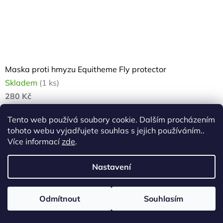
Maska proti hmyzu Equitheme Fly protector
Skladem
(1 ks)
280 Kč
Tento web používá soubory cookie. Dalším procházením
ZOBRAZIT VARIANTY
tohoto webu vyjadřujete souhlas s jejich používáním..
Více informací
zde
.
Velmi odolná maska proti hmyzu se zapínáním na suchý
zip. Lemovaná jemným fleecem proti odření. Velkou
výhodou je béžová barva, která netáhne sluneční teplo.
Nastavení
Odmítnout
Souhlasím