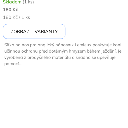
Skladem
(1 ks)
180 Kč
Měrná
180 Kč / 1 ks
cena:
ZOBRAZIT VARIANTY
Síťka na nos pro anglický nánosník Lemieux poskytuje koni
účinnou ochranu před dotěrným hmyzem během ježdění. Je
vyrobena z prodyšného materiálu a snadno se upevňuje
pomocí...