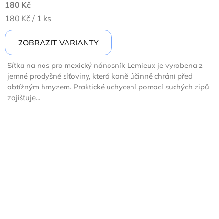
180 Kč
Měrná
180 Kč / 1 ks
cena:
ZOBRAZIT VARIANTY
Síťka na nos pro mexický nánosník Lemieux je vyrobena z
jemné prodyšné síťoviny, která koně účinně chrání před
obtížným hmyzem. Praktické uchycení pomocí suchých zipů
zajišťuje...