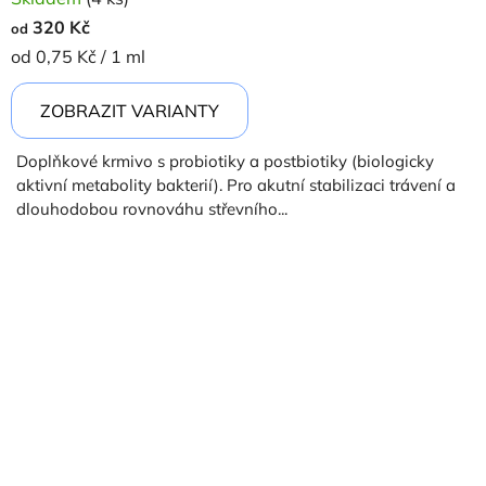
320 Kč
od
Měrná
od 0,75 Kč / 1 ml
cena:
ZOBRAZIT VARIANTY
Doplňkové krmivo s probiotiky a postbiotiky (biologicky
aktivní metabolity bakterií). Pro akutní stabilizaci trávení a
dlouhodobou rovnováhu střevního...