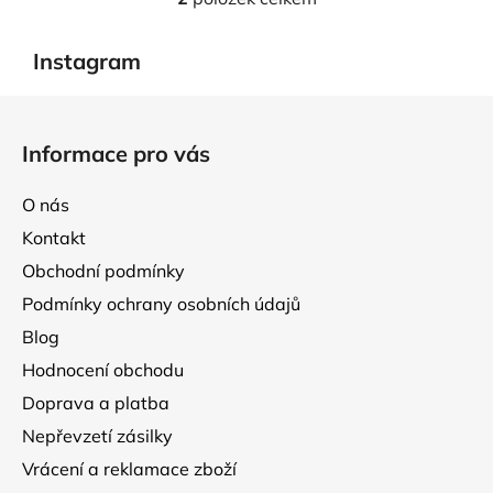
O
v
l
Instagram
á
d
Z
a
á
Informace pro vás
c
p
í
a
p
O nás
t
r
Kontakt
í
v
Obchodní podmínky
k
y
Podmínky ochrany osobních údajů
v
Blog
ý
p
Hodnocení obchodu
i
Doprava a platba
s
Nepřevzetí zásilky
u
Vrácení a reklamace zboží