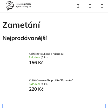
Přejít
Hledat
NÁKUP
na
Domů
/
Vybavení stáje
/
Potřeby pro místování
/
Zametání
KOŠÍK
obsah
Zametání
Nejprodávanější
Koště zatloukané s násadou
Skladem
(6 ks)
156 Kč
Koště čirokové 5x prošité "Panenka"
Skladem
(4 ks)
220 Kč
Ř