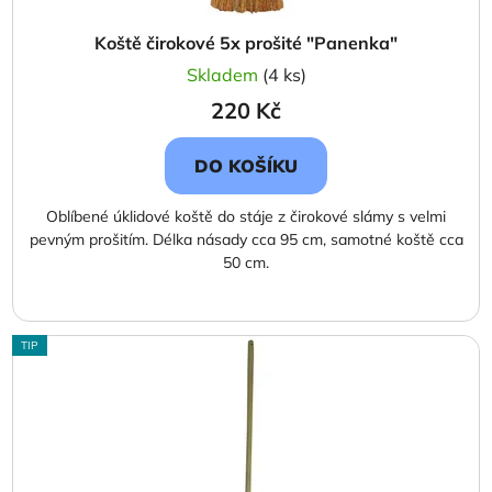
ů
Koště čirokové 5x prošité "Panenka"
Skladem
(4 ks)
220 Kč
DO KOŠÍKU
Oblíbené úklidové koště do stáje z čirokové slámy s velmi
pevným prošitím. Délka násady cca 95 cm, samotné koště cca
50 cm.
TIP