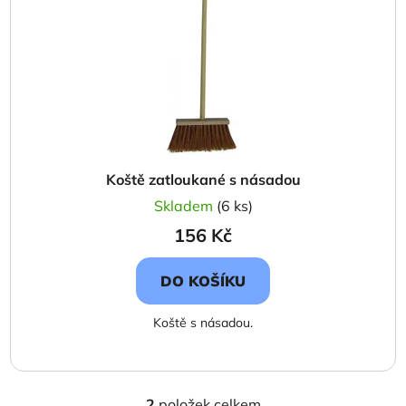
Koště zatloukané s násadou
Skladem
(6 ks)
156 Kč
DO KOŠÍKU
Koště s násadou.
2
položek celkem