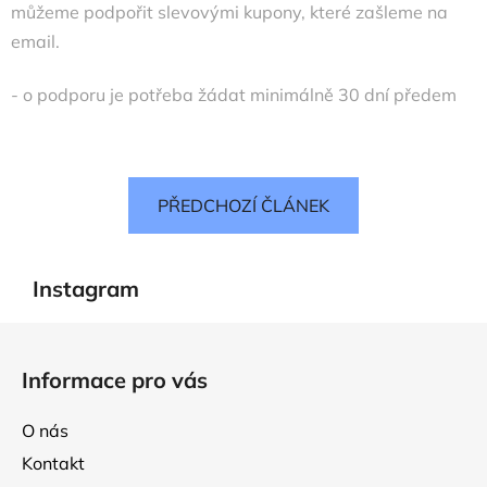
můžeme podpořit slevovými kupony, které zašleme na
email.
- o podporu je potřeba žádat minimálně 30 dní předem
PŘEDCHOZÍ ČLÁNEK
Instagram
Z
á
Informace pro vás
p
a
O nás
t
Kontakt
í