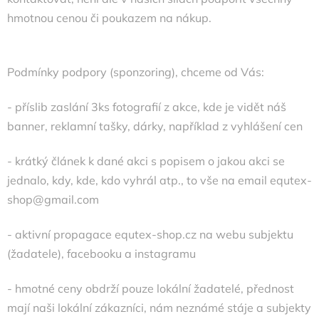
hmotnou cenou či poukazem na nákup.
Podmínky podpory (sponzoring), chceme od Vás:
- příslib zaslání 3ks fotografií z akce, kde je vidět náš
banner, reklamní tašky, dárky, například z vyhlášení cen
- krátký článek k dané akci s popisem o jakou akci se
jednalo, kdy, kde, kdo vyhrál atp., to vše na email
equtex-
shop@gmail.com
- aktivní propagace equtex-shop.cz na webu subjektu
(žadatele), facebooku a instagramu
- hmotné ceny obdrží pouze lokální žadatelé, přednost
mají naši lokální zákazníci, nám neznámé stáje a subjekty