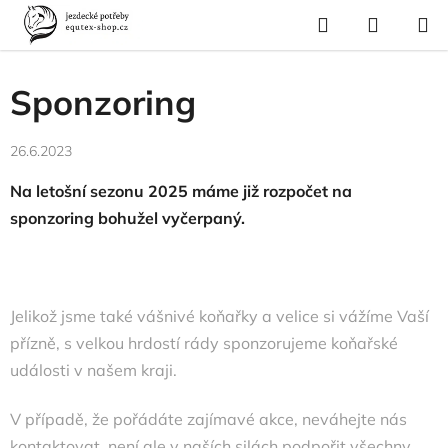
Přejít
Hledat
NÁKUP
na
Domů
/
Články
/
Sponzoring
KOŠÍK
obsah
Sponzoring
26.6.2023
Na letošní sezonu 2025 máme již rozpočet na
sponzoring bohužel vyčerpaný.
Jelikož jsme také vášnivé koňařky a velice si vážíme Vaší
přízně, s velkou hrdostí rády sponzorujeme koňařské
události v našem kraji.
V případě, že pořádáte zajímavé akce, neváhejte nás
kontaktovat, není ale v naších silách podpořit všechny