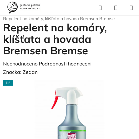
Přejít
Hledat
NÁKUP
na
Domů
/
Pro koně
/
Ochrana proti hmyzu a parazitům
/
Repelenty
/
KOŠÍK
obsah
Repelent na komáry, klíšťata a hovada Bremsen Bremse
Repelent na komáry,
klíšťata a hovada
Bremsen Bremse
Průměrné
Neohodnoceno
Podrobnosti hodnocení
hodnocení
Značka:
Zedan
produktu
TIP
je
0,0
z
5
hvězdiček.