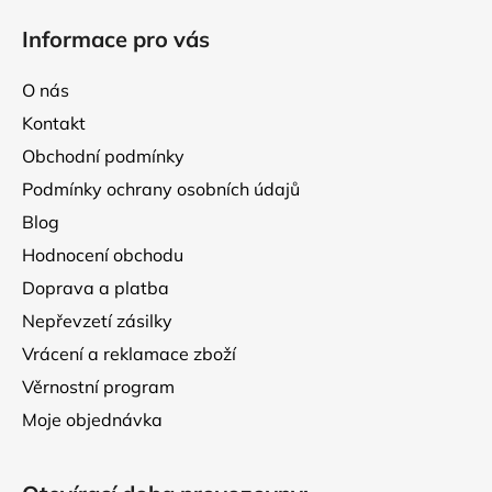
á
Informace pro vás
p
a
O nás
t
Kontakt
í
Obchodní podmínky
Podmínky ochrany osobních údajů
Blog
Hodnocení obchodu
Doprava a platba
Nepřevzetí zásilky
Vrácení a reklamace zboží
Věrnostní program
Moje objednávka