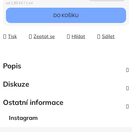
Měrná cena:
od 1,85 Kč / 1 ml
DO KOŠÍKU
Tisk
Zeptat se
Hlídat
Sdílet
Popis
Diskuze
Ostatní informace
Instagram
Z