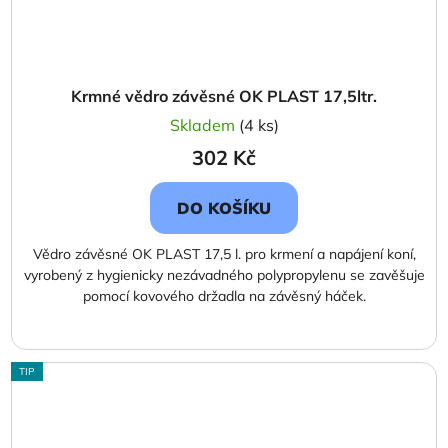
Krmné vědro závěsné OK PLAST 17,5ltr.
Skladem
(4 ks)
302 Kč
DO KOŠÍKU
Vědro závěsné OK PLAST 17,5 l. pro krmení a napájení koní,
vyrobený z hygienicky nezávadného polypropylenu se zavěšuje
pomocí kovového držadla na závěsný háček.
TIP