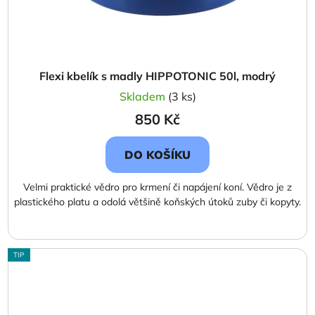
Flexi kbelík s madly HIPPOTONIC 50l, modrý
Skladem
(3 ks)
850 Kč
DO KOŠÍKU
Velmi praktické vědro pro krmení či napájení koní. Vědro je z
plastického platu a odolá většině koňských útoků zuby či kopyty.
TIP