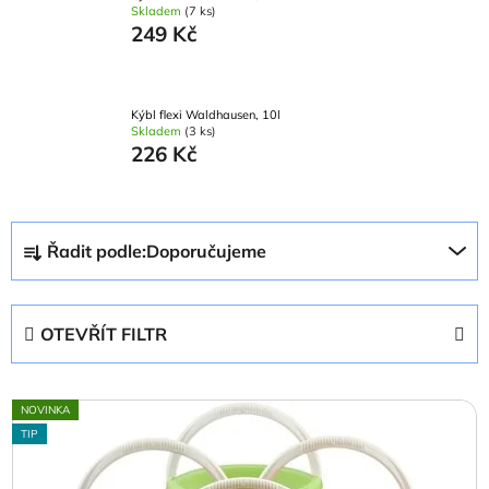
Skladem
(7 ks)
249 Kč
Kýbl flexi Waldhausen, 10l
Skladem
(3 ks)
226 Kč
Ř
Řadit podle:
Doporučujeme
a
z
e
OTEVŘÍT FILTR
n
í
V
p
NOVINKA
ý
r
TIP
p
o
i