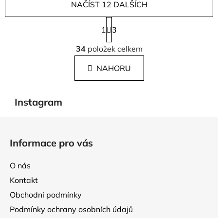
NAČÍST 12 DALŠÍCH
S
1
t
3
r
O
á
34
položek celkem
v
n
l
k
NAHORU
á
o
d
v
a
á
Instagram
c
n
í
í
Z
p
á
r
Informace pro vás
p
v
k
a
O nás
y
t
v
Kontakt
í
ý
Obchodní podmínky
p
Podmínky ochrany osobních údajů
i