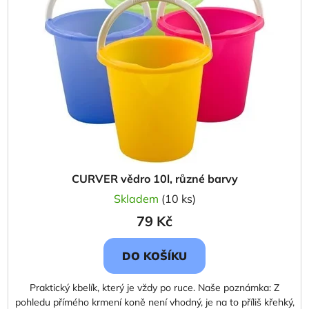
d
s
u
p
k
r
t
o
ů
d
u
k
t
ů
CURVER vědro 10l, různé barvy
Skladem
(10 ks)
79 Kč
DO KOŠÍKU
Praktický kbelík, který je vždy po ruce. Naše poznámka: Z
pohledu přímého krmení koně není vhodný, je na to příliš křehký,