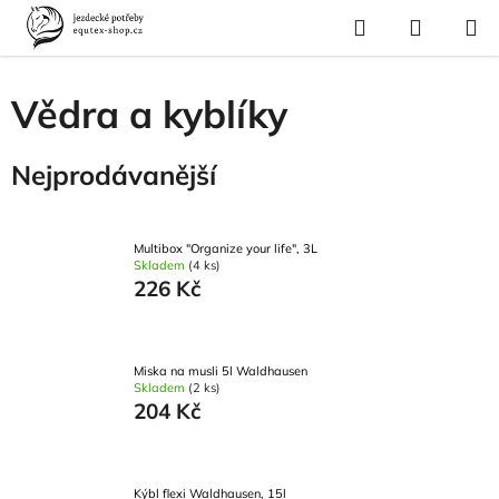
Přejít
Hledat
NÁKUP
na
Domů
/
Vybavení stáje
/
Krmení a napájení
/
Vědra a kyblíky
KOŠÍK
obsah
Vědra a kyblíky
Nejprodávanější
Multibox "Organize your life", 3L
Skladem
(4 ks)
226 Kč
Miska na musli 5l Waldhausen
Skladem
(2 ks)
204 Kč
Kýbl flexi Waldhausen, 15l