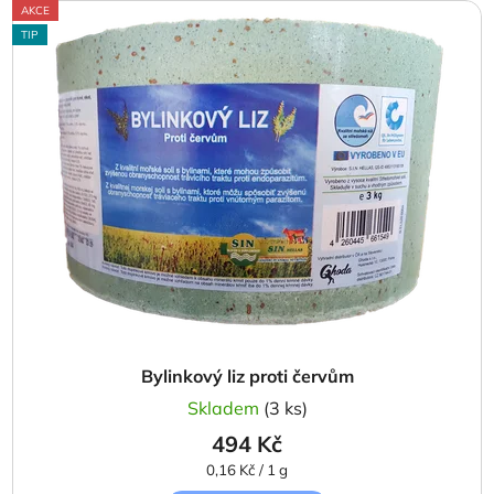
AKCE
TIP
Bylinkový liz proti červům
Skladem
(3 ks)
494 Kč
Měrná
0,16 Kč / 1 g
cena: