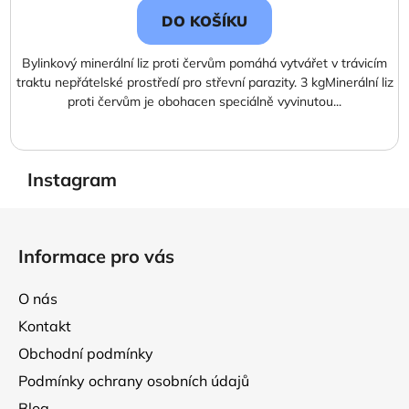
DO KOŠÍKU
Bylinkový minerální liz proti červům pomáhá vytvářet v trávicím
traktu nepřátelské prostředí pro střevní parazity. 3 kgMinerální liz
proti červům je obohacen speciálně vyvinutou...
Instagram
Z
á
Informace pro vás
p
a
O nás
t
Kontakt
í
Obchodní podmínky
Podmínky ochrany osobních údajů
Blog