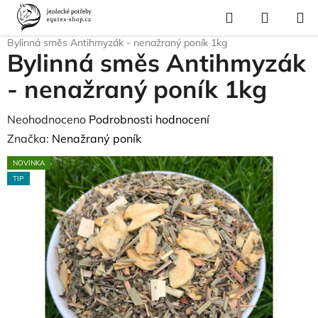
Přejít
Hledat
NÁKUP
na
Domů
/
Pro koně
/
Ochrana proti hmyzu a parazitům
/
Repelenty
/
KOŠÍK
obsah
Bylinná směs Antihmyzák - nenažraný poník 1kg
Bylinná směs Antihmyzák
- nenažraný poník 1kg
Průměrné
Neohodnoceno
Podrobnosti hodnocení
hodnocení
Značka:
Nenažraný poník
produktu
NOVINKA
je
TIP
0,0
z
5
hvězdiček.