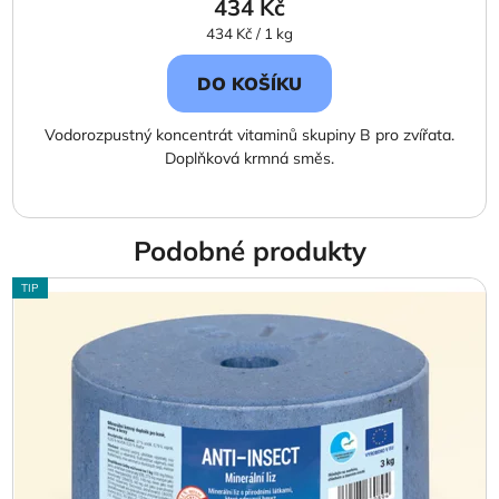
434 Kč
Měrná
434 Kč / 1 kg
cena:
DO KOŠÍKU
Vodorozpustný koncentrát vitaminů skupiny B pro zvířata.
Doplňková krmná směs.
Podobné produkty
TIP