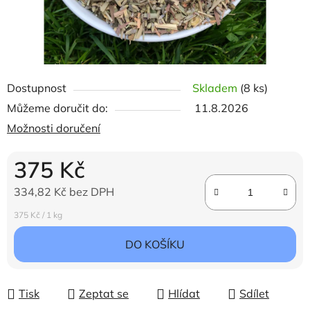
Dostupnost
Skladem
(8 ks)
Můžeme doručit do:
11.8.2026
Možnosti doručení
375 Kč
334,82 Kč bez DPH
Měrná cena:
375 Kč / 1 kg
DO KOŠÍKU
Tisk
Zeptat se
Hlídat
Sdílet