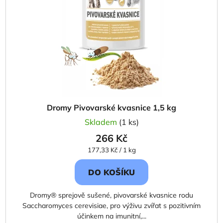
Dromy Pivovarské kvasnice 1,5 kg
Skladem
(1 ks)
266 Kč
Měrná
177,33 Kč / 1 kg
cena:
DO KOŠÍKU
Dromy® sprejově sušené, pivovarské kvasnice rodu
Saccharomyces cerevisiae, pro výživu zvířat s pozitivním
účinkem na imunitní,...