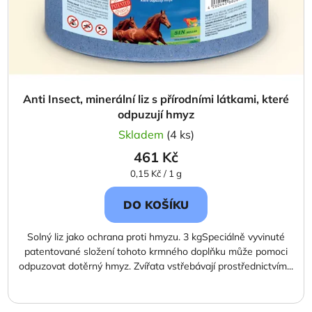
Anti Insect, minerální liz s přírodními látkami, které
odpuzují hmyz
Skladem
(4 ks)
461 Kč
Měrná
0,15 Kč / 1 g
cena:
DO KOŠÍKU
Solný liz jako ochrana proti hmyzu. 3 kgSpeciálně vyvinuté
patentované složení tohoto krmného doplňku může pomoci
odpuzovat dotěrný hmyz. Zvířata vstřebávají prostřednictvím...