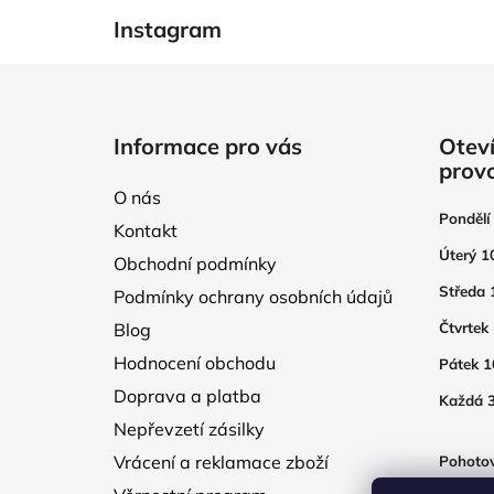
Instagram
Z
á
Informace pro vás
Oteví
p
prov
a
O nás
t
Pondělí
Kontakt
í
Úterý 1
Obchodní podmínky
Středa 
Podmínky ochrany osobních údajů
Blog
Čtvrtek
Hodnocení obchodu
Pátek 1
Doprava a platba
Každá 3
Nepřevzetí zásilky
Vrácení a reklamace zboží
Pohotov
otevřen