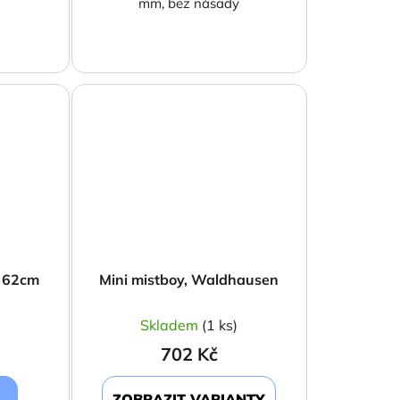
mm, bez násady
ý 62cm
Mini mistboy, Waldhausen
)
Skladem
(1 ks)
702 Kč
ZOBRAZIT VARIANTY