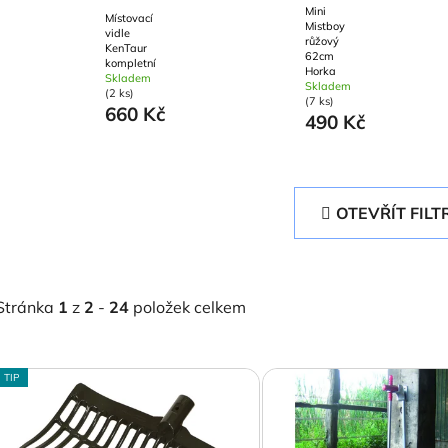
Mini
Místovací
Mistboy
vidle
růžový
KenTaur
62cm
kompletní
Horka
Skladem
Skladem
(2 ks)
(7 ks)
660 Kč
490 Kč
OTEVŘÍT FILT
Stránka
1
z
2
-
24
položek celkem
V
TIP
ý
p