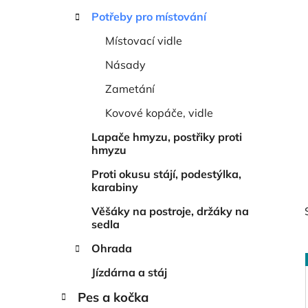
í
p
Potřeby pro místování
a
Místovací vidle
n
Násady
e
l
Zametání
Kovové kopáče, vidle
Lapače hmyzu, postřiky proti
hmyzu
Proti okusu stájí, podestýlka,
karabiny
Věšáky na postroje, držáky na
sedla
Ohrada
Jízdárna a stáj
Pes a kočka
i