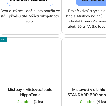
Dvoudílný set.. Ideální pro použití ve
Pro efektivní a rychlé o
stáji, přívěsu atd. Výška rukojeti: cca.
hnoje. Mistboy na hnůj j
80 cm
ideální k práci.Rozměr
hrabek: 80 cmVýška lopa
TIP
Mistboy - Mistovací sada
Místovací vidle hl
HippoTonic
STANDARD PRO se s
vláknem
Skladem
(1 ks)
Skladem
(4 ks