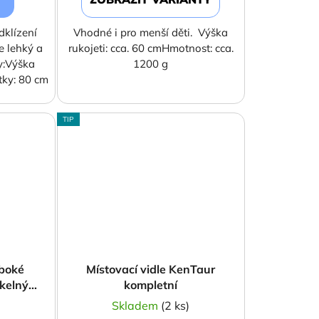
dklízení
Vhodné i pro menší děti. Výška
e lehký a
rukojeti: cca. 60 cmHmotnost: cca.
y:Výška
1200 g
tky: 80 cm
TIP
uboké
Místovací vidle KenTaur
kelným
kompletní
)
Skladem
(2 ks)