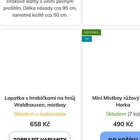
čirokové slámy s velmi pevným
prošitím. Délka násady cca 95 cm,
samotné koště cca 50 cm.
NOVINKA
TIP
Lopatka s hrabičkami na hnůj
Mini Mistboy růžov
Waldhausen, mistboy
Horka
Skladem u dodavatele
Skladem
(7 ks
658 Kč
490 Kč
ZOBRAZIT VARIANTY
DO KOŠÍKU