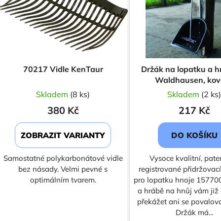
s
p
r
o
d
70217 Vidle KenTaur
Držák na lopatku a h
u
Waldhausen, kov
k
Skladem
(8 ks)
Skladem
(2 ks
t
380 Kč
217 Kč
ů
ZOBRAZIT VARIANTY
DO KOŠÍKU
Samostatné polykarbonátové vidle
Vysoce kvalitní, pat
bez násady. Velmi pevné s
registrované přidržovací
optimálním tvarem.
pro lopatku hnoje 15770
a hrábě na hnůj vám ji
překážet ani se povalova
Držák má...