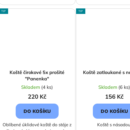
TIP
TIP
Koště čirokové 5x prošité
Koště zatloukané s 
"Panenka"
Skladem
(4 ks)
Skladem
(6 ks
220 Kč
156 Kč
DO KOŠÍKU
DO KOŠÍKU
Oblíbené úklidové koště do stáje z
Koště s násadou