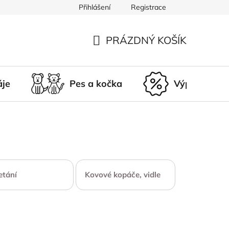
Přihlášení
Registrace
du
Doprava a platba
Nepřevzetí zásilky
Vrácení a r
PRÁZDNÝ KOŠÍK
NÁKUPNÍ
KOŠÍK
áje
Pes a kočka
Výprodej
tání
Kovové kopáče, vidle