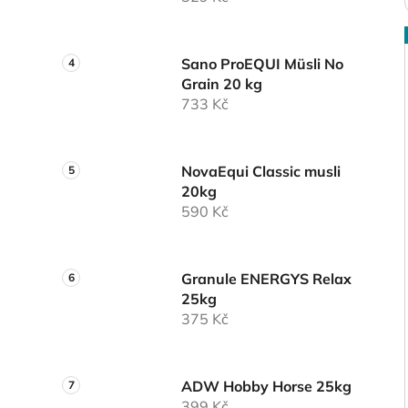
Sano ProEQUI Müsli No
Grain 20 kg
733 Kč
NovaEqui Classic musli
20kg
590 Kč
Granule ENERGYS Relax
25kg
375 Kč
ADW Hobby Horse 25kg
399 Kč