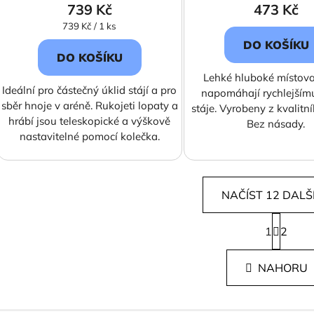
739 Kč
473 Kč
Měrná
739 Kč / 1 ks
cena:
DO KOŠÍKU
DO KOŠÍKU
Lehké hluboké místovac
Ideální pro částečný úklid stájí a pro
napomáhají rychlejším
sběr hnoje v aréně. Rukojeti lopaty a
stáje. Vyrobeny z kvalitní
hrábí jsou teleskopické a výškově
Bez násady.
nastavitelné pomocí kolečka.
NAČÍST 12 DALŠ
S
1
t
2
O
r
v
á
l
NAHORU
n
á
k
d
o
v