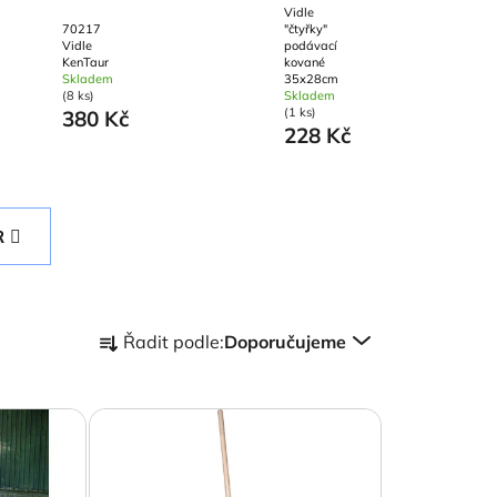
Vidle
70217
"čtyřky"
Vidle
podávací
KenTaur
kované
Skladem
35x28cm
(8 ks)
Skladem
(1 ks)
380 Kč
228 Kč
R
Ř
Řadit podle:
Doporučujeme
a
z
e
n
í