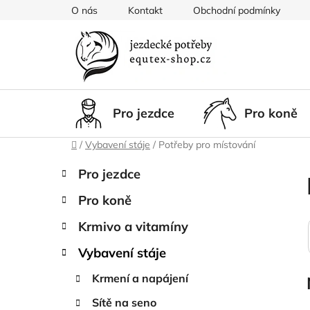
Přejít
O nás
Kontakt
Obchodní podmínky
na
obsah
Pro jezdce
Pro koně
Domů
/
Vybavení stáje
/
Potřeby pro místování
P
K
Přeskočit
Pro jezdce
a
kategorie
o
t
Pro koně
s
e
t
g
Krmivo a vitamíny
r
o
Vybavení stáje
a
r
i
n
Krmení a napájení
e
n
Sítě na seno