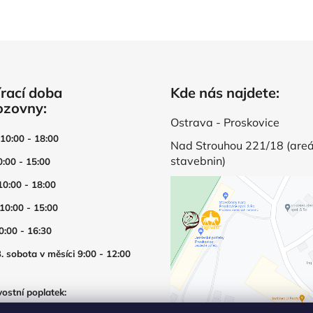
a
á
c
n
í
í
p
r
v
rací doba
Kde nás najdete:
k
ozovny:
y
v
Ostrava - Proskovice
ý
 10:00 - 18:00
Nad Strouhou 221/18 (areá
p
stavebnin)
0:00 - 15:00
i
s
10:00 - 18:00
u
 10:00 - 15:00
0:00 - 16:30
. sobota v měsíci 9:00 - 12:00
ostní poplatek:
í prodejny mimo otevírací dobu