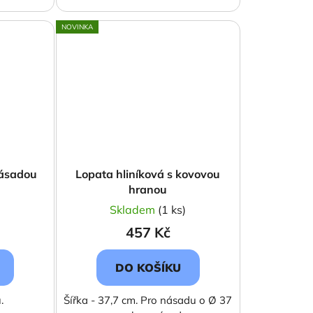
NOVINKA
násadou
Lopata hliníková s kovovou
hranou
)
Skladem
(1 ks)
457 Kč
DO KOŠÍKU
.
Šířka - 37,7 cm. Pro násadu o Ø 37