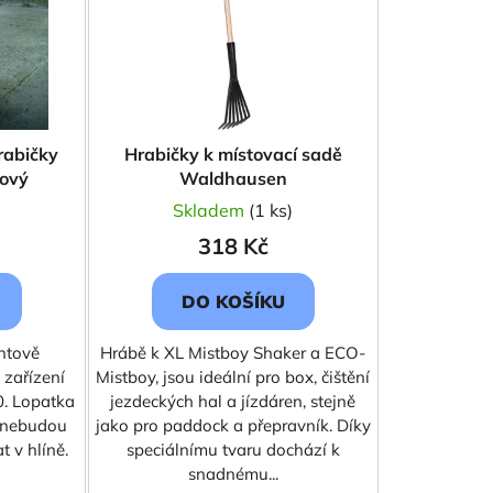
p
r
o
d
u
k
rabičky
Hrabičky k místovací sadě
t
ový
Waldhausen
ů
)
Skladem
(1 ks)
318 Kč
DO KOŠÍKU
entově
Hrábě k XL Mistboy Shaker a ECO-
 zařízení
Mistboy, jsou ideální pro box, čištění
0. Lopatka
jezdeckých hal a jízdáren, stejně
ž nebudou
jako pro paddock a přepravník. Díky
t v hlíně.
speciálnímu tvaru dochází k
snadnému...