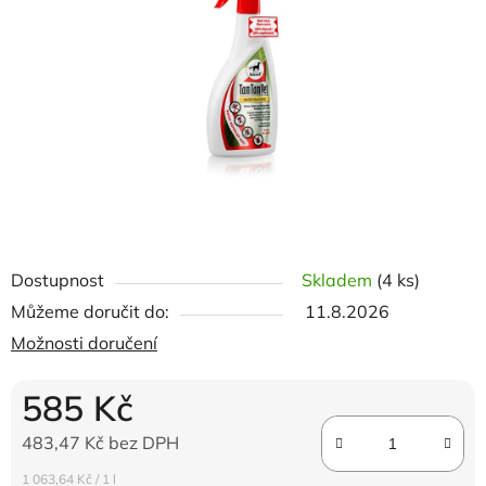
5
hvězdiček.
Dostupnost
Skladem
(4 ks)
Můžeme doručit do:
11.8.2026
Možnosti doručení
585 Kč
483,47 Kč bez DPH
Měrná cena:
1 063,64 Kč / 1 l