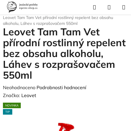
Přejít
Hledat
NÁKUP
na
Domů
/
Pro koně
/
Ochrana proti hmyzu a parazitům
/
Repelenty
/
KOŠÍK
obsah
Leovet Tam Tam Vet přírodní rostlinný repelent bez obsahu
alkoholu, Láhev s rozprašovačem 550ml
Leovet Tam Tam Vet
přírodní rostlinný repelent
bez obsahu alkoholu,
Láhev s rozprašovačem
550ml
Průměrné
Neohodnoceno
Podrobnosti hodnocení
hodnocení
Značka:
Leovet
produktu
NOVINKA
je
TIP
0,0
z