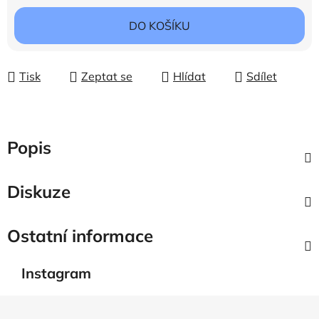
DO KOŠÍKU
Tisk
Zeptat se
Hlídat
Sdílet
Popis
Diskuze
Ostatní informace
Instagram
Z