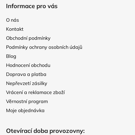
á
Informace pro vás
p
a
O nás
t
Kontakt
í
Obchodní podmínky
Podmínky ochrany osobních údajů
Blog
Hodnocení obchodu
Doprava a platba
Nepřevzetí zásilky
Vrácení a reklamace zboží
Věrnostní program
Moje objednávka
Otevírací doba provozovny: