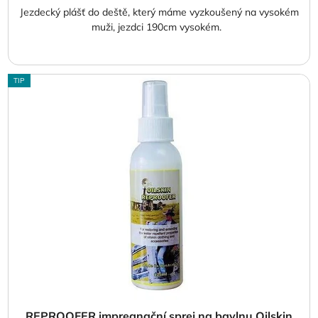
Jezdecký plášť do deště, který máme vyzkoušený na vysokém
muži, jezdci 190cm vysokém.
TIP
REPROOFER impregnační sprej na bavlnu Oilskin