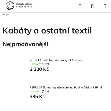
Přejít
Hledat
NÁKUP
na
Domů
/
Pro jezdce
/
Westernové vybavení pro jezdce
/
Kabáty a ostatní
KOŠÍK
obsah
textil
Kabáty a ostatní textil
Nejprodávanější
Jezdecký plášť Umbria pro vysoké jezdce
Skladem
(1 ks)
2 200 Kč
REPROOFER impregnační sprej na bavlnu Oilskin 125 ml
Skladem
(1 ks)
395 Kč