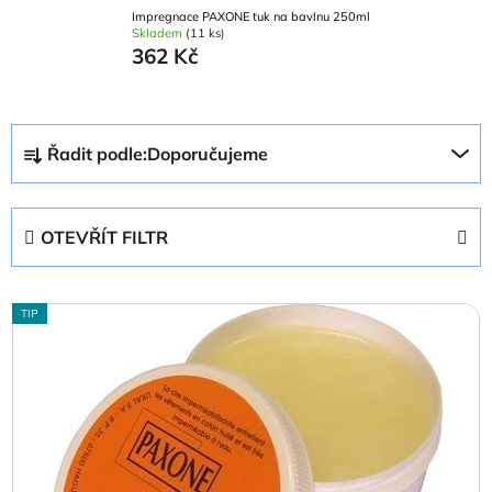
Impregnace PAXONE tuk na bavlnu 250ml
Skladem
(11 ks)
362 Kč
Ř
Řadit podle:
Doporučujeme
a
z
e
OTEVŘÍT FILTR
n
í
V
p
TIP
ý
r
p
o
i
d
s
u
p
k
r
t