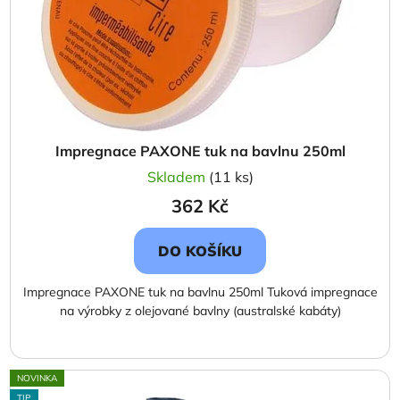
o
ů
d
u
k
t
ů
Impregnace PAXONE tuk na bavlnu 250ml
Skladem
(11 ks)
362 Kč
DO KOŠÍKU
Impregnace PAXONE tuk na bavlnu 250ml Tuková impregnace
na výrobky z olejované bavlny (australské kabáty)
NOVINKA
TIP