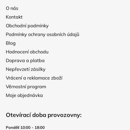
í
a
p
O nás
t
r
Kontakt
í
v
Obchodní podmínky
k
y
Podmínky ochrany osobních údajů
v
Blog
ý
p
Hodnocení obchodu
i
Doprava a platba
s
Nepřevzetí zásilky
u
Vrácení a reklamace zboží
Věrnostní program
Moje objednávka
Otevírací doba provozovny:
Pondělí 10:00 - 18:00