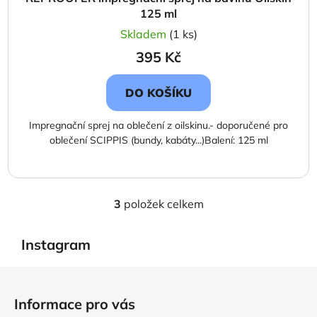
125 ml
Skladem
(1 ks)
395 Kč
DO KOŠÍKU
Impregnační sprej na oblečení z oilskinu.- doporučené pro
oblečení SCIPPIS (bundy, kabáty...)Balení: 125 ml
3
položek celkem
O
v
l
Instagram
á
d
Z
a
á
Informace pro vás
c
p