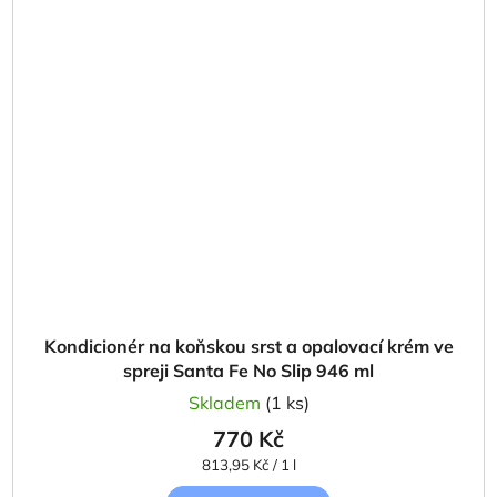
Kondicionér na koňskou srst a opalovací krém ve
spreji Santa Fe No Slip 946 ml
Skladem
(1 ks)
770 Kč
Měrná
813,95 Kč / 1 l
cena: