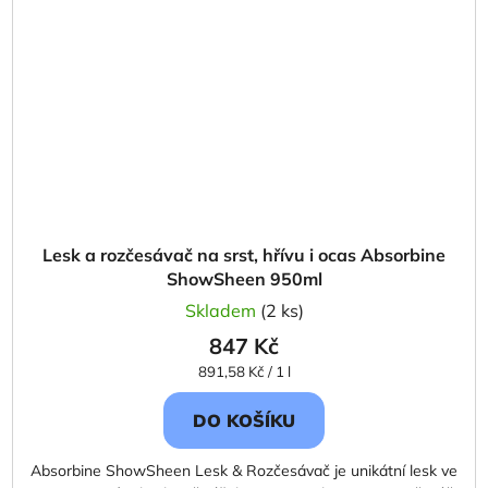
Lesk a rozčesávač na srst, hřívu i ocas Absorbine
ShowSheen 950ml
Skladem
(2 ks)
847 Kč
Měrná
891,58 Kč / 1 l
cena:
DO KOŠÍKU
Absorbine ShowSheen Lesk & Rozčesávač je unikátní lesk ve