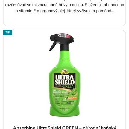
rozčesávač velmi zacuchané hřívy a ocasu. Složení je obohaceno
o vitamin E a arganový olej, který vyživuje a pomáhá...
TIP
Absorbine UltraShield GREEN – přírodní koňský