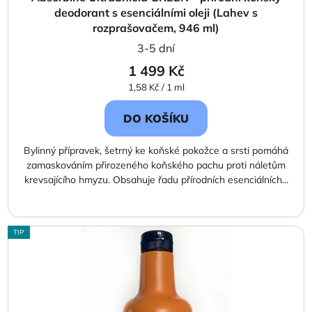
deodorant s esenciálními oleji (Lahev s
rozprašovačem, 946 ml)
3-5 dní
1 499 Kč
Měrná
1,58 Kč / 1 ml
cena:
DO KOŠÍKU
Bylinný přípravek, šetrný ke koňské pokožce a srsti pomáhá
zamaskováním přirozeného koňského pachu proti náletům
krevsajícího hmyzu. Obsahuje řadu přírodních esenciálních...
TIP