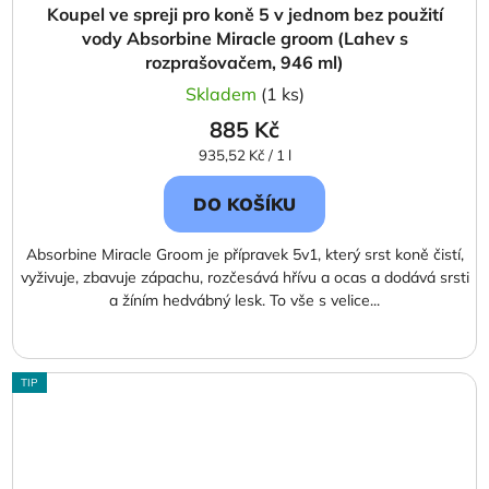
Koupel ve spreji pro koně 5 v jednom bez použití
vody Absorbine Miracle groom (Lahev s
rozprašovačem, 946 ml)
Skladem
(1 ks)
885 Kč
Měrná
935,52 Kč / 1 l
cena:
DO KOŠÍKU
Absorbine Miracle Groom je přípravek 5v1, který srst koně čistí,
vyživuje, zbavuje zápachu, rozčesává hřívu a ocas a dodává srsti
a žíním hedvábný lesk. To vše s velice...
TIP