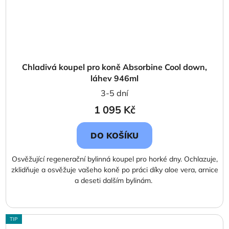
Chladivá koupel pro koně Absorbine Cool down,
láhev 946ml
3-5 dní
1 095 Kč
DO KOŠÍKU
Osvěžující regenerační bylinná koupel pro horké dny. Ochlazuje,
zklidňuje a osvěžuje vašeho koně po práci díky aloe vera, arnice
a deseti dalším bylinám.
TIP