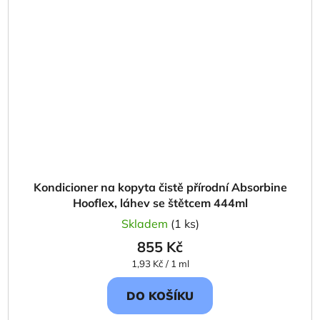
Kondicioner na kopyta čistě přírodní Absorbine
Hooflex, láhev se štětcem 444ml
Skladem
(1 ks)
855 Kč
Měrná
1,93 Kč / 1 ml
cena:
DO KOŠÍKU