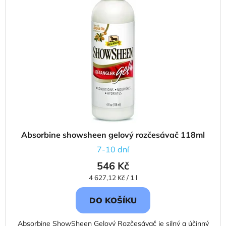
i
p
s
r
p
o
r
d
o
u
d
k
u
t
k
ů
t
ů
Absorbine showsheen gelový rozčesávač 118ml
7-10 dní
546 Kč
Měrná
4 627,12 Kč / 1 l
cena:
DO KOŠÍKU
Absorbine ShowSheen Gelový Rozčesávač je silný a účinný