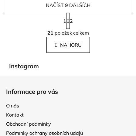
NAČÍST 9 DALŠÍCH
S
1
t
2
r
O
á
21
položek celkem
v
n
l
k
NAHORU
á
o
d
v
a
á
Instagram
c
n
í
í
Z
p
á
r
Informace pro vás
p
v
k
a
O nás
y
t
v
Kontakt
í
ý
Obchodní podmínky
p
Podmínky ochrany osobních údajů
i