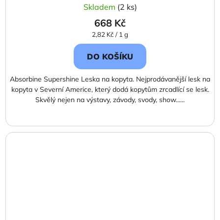
Skladem
(2 ks)
668 Kč
Měrná
2,82 Kč / 1 g
cena:
DO KOŠÍKU
Absorbine Supershine Leska na kopyta. Nejprodávanější lesk na
kopyta v Severní Americe, který dodá kopytům zrcadlící se lesk.
Skvělý nejen na výstavy, závody, svody, show......