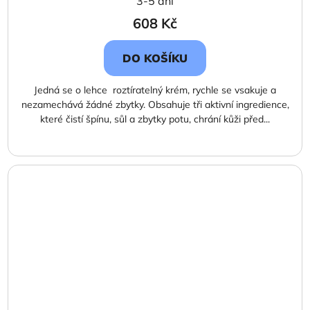
3-5 dní
608 Kč
DO KOŠÍKU
Jedná se o lehce roztíratelný krém, rychle se vsakuje a
nezamechává žádné zbytky. Obsahuje tři aktivní ingredience,
které čistí špínu, sůl a zbytky potu, chrání kůži před...