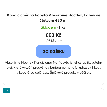
Kondicionér na kopyta Absorbine Hooflex, Lahev se
štětcem 450 ml
Skladem
(1 ks)
883 Kč
Měrná
1,96 Kč / 1 ml
cena:
DO KOŠÍKU
Absorbine Hooflex Kondicionér Na Kopyta je lehce aplikovatelný
olej, který vytváří prodyšnou bariéru pomáhající udržet vlhkost
v kopytě po delší čas. Špičkový produkt v péči o...
TIP