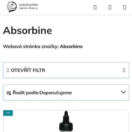
Přejít
Hledat
NÁKUP
na
Domů
/
Prodávané značky
/
Absorbine
KOŠÍK
obsah
Absorbine
Webová stránka značky:
Absorbine
OTEVŘÍT FILTR
Ř
Řadit podle:
Doporučujeme
a
z
V
e
TIP
ý
n
p
í