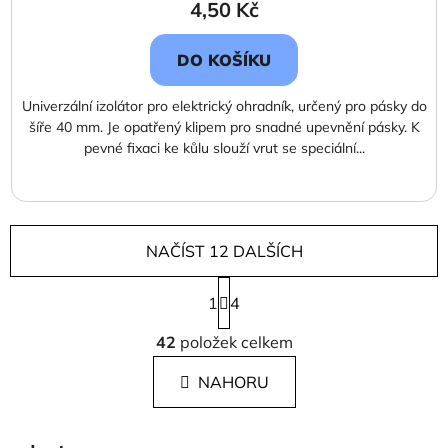
4,50 Kč
DO KOŠÍKU
Univerzální izolátor pro elektrický ohradník, určený pro pásky do
šíře 40 mm. Je opatřený klipem pro snadné upevnění pásky. K
pevné fixaci ke kůlu slouží vrut se speciální...
NAČÍST 12 DALŠÍCH
S
1
t
4
r
O
á
42
položek celkem
v
n
l
k
NAHORU
á
o
d
v
a
á