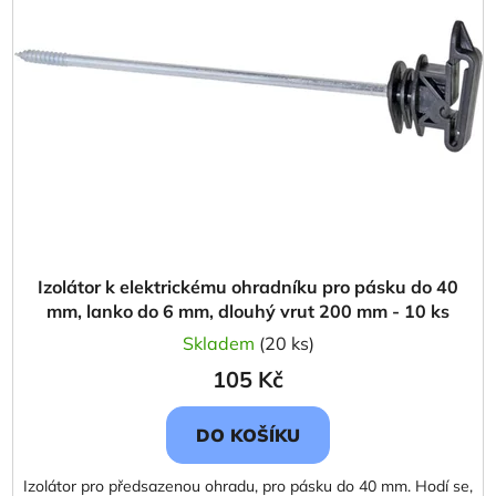
d
s
u
p
k
r
t
o
ů
d
u
k
t
ů
Izolátor k elektrickému ohradníku pro pásku do 40
mm, lanko do 6 mm, dlouhý vrut 200 mm - 10 ks
Skladem
(20 ks)
105 Kč
DO KOŠÍKU
Izolátor pro předsazenou ohradu, pro pásku do 40 mm. Hodí se,