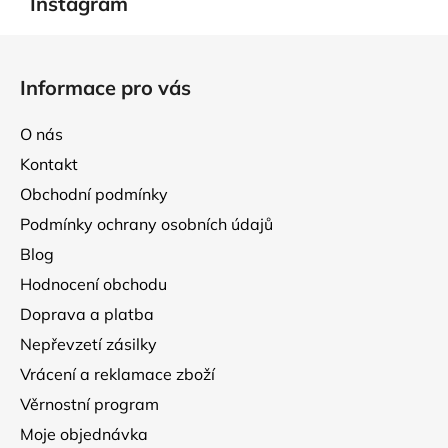
Instagram
c
n
í
í
Z
p
á
r
Informace pro vás
p
v
k
a
O nás
y
t
v
Kontakt
í
ý
Obchodní podmínky
p
Podmínky ochrany osobních údajů
i
s
Blog
u
Hodnocení obchodu
Doprava a platba
Nepřevzetí zásilky
Vrácení a reklamace zboží
Věrnostní program
Moje objednávka