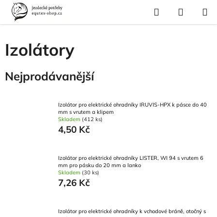
Přejít
Hledat
NÁKUP
na
Domů
/
Vybavení stáje
/
Ohrada
/
Izolátory
KOŠÍK
obsah
Izolátory
Nejprodávanější
Izolátor pro elektrické ohradníky IRUVIS-HPX k pásce do 40
mm s vrutem a klipem
Skladem
(412 ks)
4,50 Kč
Izolátor pro elektrické ohradníky LISTER, WI 94 s vrutem 6
mm pro pásku do 20 mm a lanko
Skladem
(30 ks)
7,26 Kč
Izolátor pro elektrické ohradníky k vchodové bráně, otočný s