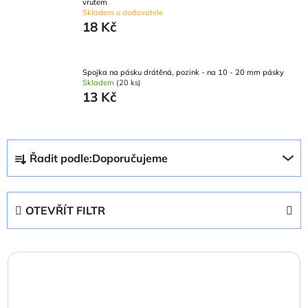
vrutem
Skladem u dodavatele
18 Kč
Spojka na pásku drátěná, pozink - na 10 - 20 mm pásky
Skladem
(20 ks)
13 Kč
Ř
Řadit podle:
Doporučujeme
a
z
e
OTEVŘÍT FILTR
n
í
V
p
ý
r
p
o
i