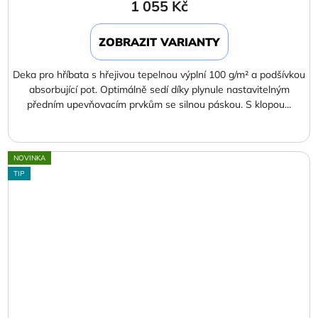
1 055 Kč
ZOBRAZIT VARIANTY
Deka pro hříbata s hřejivou tepelnou výplní 100 g/m² a podšívkou
absorbující pot. Optimálně sedí díky plynule nastavitelným
předním upevňovacím prvkům se silnou páskou. S klopou...
NOVINKA
TIP