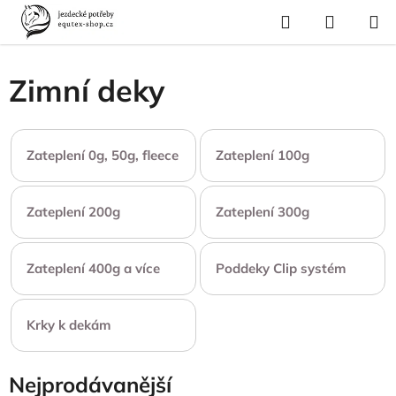
Přejít
Hledat
NÁKUP
na
Domů
/
Pro koně
/
Deky pro koně
/
Zimní deky
KOŠÍK
obsah
Zimní deky
Zateplení 0g, 50g, fleece
Zateplení 100g
Zateplení 200g
Zateplení 300g
Zateplení 400g a více
Poddeky Clip systém
Krky k dekám
Nejprodávanější