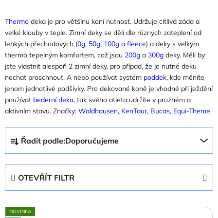
Thermo
deka je pro většinu koní nutnost. Udržuje citlivá záda a
velké klouby v teple. Zimní deky se dělí dle různých zateplení od
lehkých přechodových (
0g, 50g
,
100g
a
fleece
) a deky s velkým
thermo tepelným komfortem, což jsou
200g
a
300g
deky. Měli by
jste vlastnit alespoň 2 zimní deky, pro případ, že je nutné deku
nechat proschnout. A nebo používat systém
poddek
, kde měníte
jenom jednotlivé podšívky. Pro dekované koně je vhodné při ježdění
používat
bederní deku
, tak svého atleta udržíte v pružném a
aktivním stavu. Značky:
Waldhausen
,
KenTaur
,
Bucas
,
Equi-Theme
Ř
Řadit podle:
Doporučujeme
a
z
e
OTEVŘÍT FILTR
n
í
V
p
NOVINKA