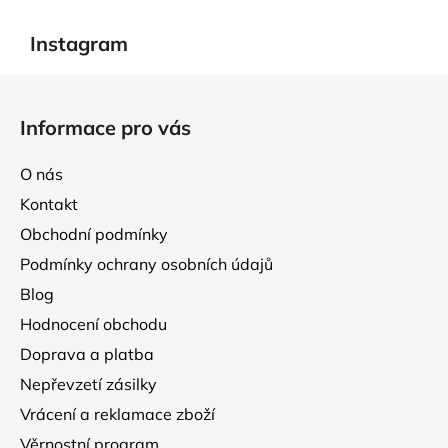
d
v
a
á
Instagram
c
n
í
í
Z
p
á
r
Informace pro vás
p
v
k
a
O nás
y
t
v
Kontakt
í
ý
Obchodní podmínky
p
Podmínky ochrany osobních údajů
i
s
Blog
u
Hodnocení obchodu
Doprava a platba
Nepřevzetí zásilky
Vrácení a reklamace zboží
Věrnostní program