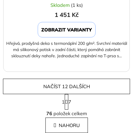
Skladem
(1 ks)
1 451 Kč
ZOBRAZIT VARIANTY
Hřejivá, prodyšná deka s termonáplní 200 g/m². Svrchní materiál
má silikonový potisk v zadní části, který pomáhá zabránit
sklouznutí deky nahoře. Jednoduché zapínání na T-prsa s...
NAČÍST 12 DALŠÍCH
S
1
t
7
r
O
á
76
položek celkem
v
n
l
k
NAHORU
á
o