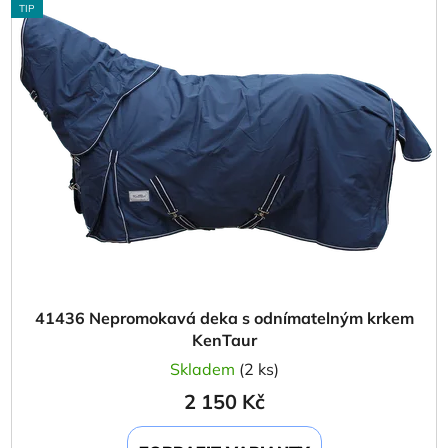
ý
r
TIP
p
o
i
d
s
u
p
k
r
t
o
ů
d
u
k
t
ů
41436 Nepromokavá deka s odnímatelným krkem
KenTaur
Skladem
(2 ks)
2 150 Kč