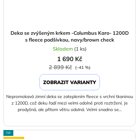
Deka se zvýšeným krkem -Columbus Karo- 1200D
s fleece podšívkou, navy/brown check
Skladem
(1 ks)
1 690 Kč
2 899 Kč
(–41 %)
ZOBRAZIT VARIANTY
Nepromokavá zimní deka se zateplením fleece s vrchní tkaninou
z 1200D, což deku řadí mezi velmi odolné proti roztržení. Je
prodyšná, ale přitom větru odolná. Velmi snadno se...
TIP