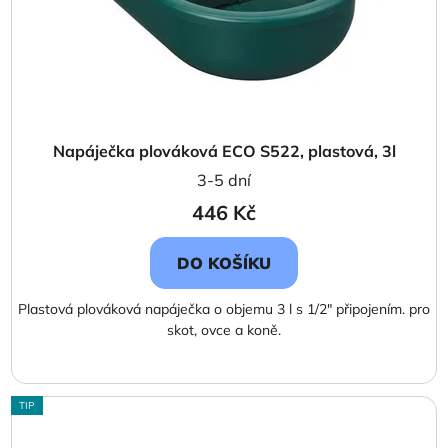
Napáječka plováková ECO S522, plastová, 3l
3-5 dní
446 Kč
DO KOŠÍKU
Plastová plováková napáječka o objemu 3 l s 1/2" připojením. pro
skot, ovce a koně.
TIP