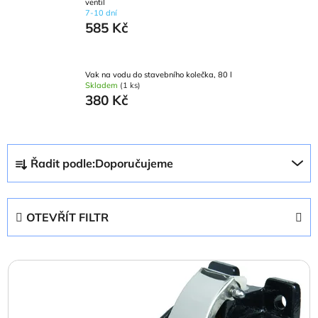
ventil
7-10 dní
585 Kč
Vak na vodu do stavebního kolečka, 80 l
Skladem
(1 ks)
380 Kč
Ř
Řadit podle:
Doporučujeme
a
z
e
OTEVŘÍT FILTR
n
í
V
p
ý
r
p
o
i