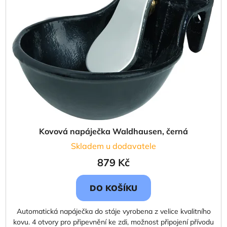
d
s
u
p
k
r
t
o
ů
d
u
k
t
ů
Kovová napáječka Waldhausen, černá
Skladem u dodavatele
879 Kč
DO KOŠÍKU
Automatická napáječka do stáje vyrobena z velice kvalitního
kovu. 4 otvory pro připevnění ke zdi, možnost připojení přívodu