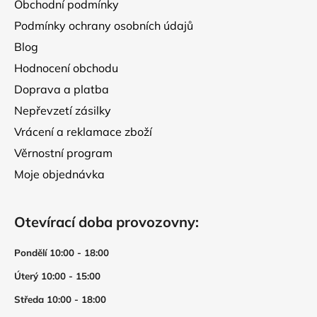
Obchodní podmínky
k
y
Podmínky ochrany osobních údajů
v
Blog
ý
p
Hodnocení obchodu
i
Doprava a platba
s
Nepřevzetí zásilky
u
Vrácení a reklamace zboží
Věrnostní program
Moje objednávka
Otevírací doba provozovny:
Pondělí 10:00 - 18:00
Úterý 10:00 - 15:00
Středa 10:00 - 18:00