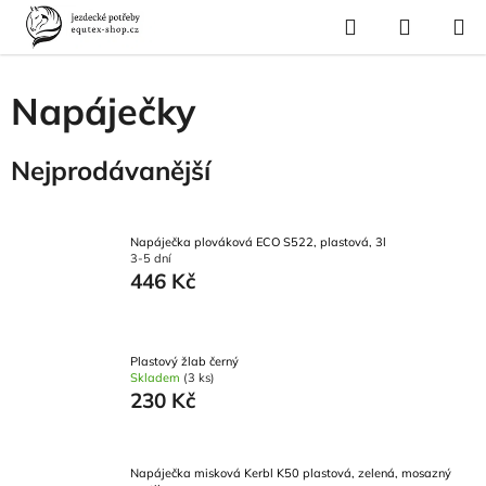
Přejít
Hledat
NÁKUP
na
Domů
/
Vybavení stáje
/
Krmení a napájení
/
Napáječky
KOŠÍK
obsah
Napáječky
Nejprodávanější
Napáječka plováková ECO S522, plastová, 3l
3-5 dní
446 Kč
Plastový žlab černý
Skladem
(3 ks)
230 Kč
Napáječka misková Kerbl K50 plastová, zelená, mosazný