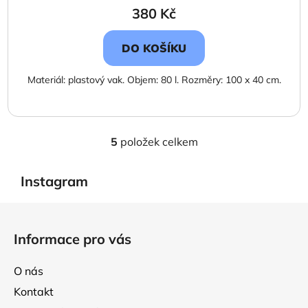
380 Kč
DO KOŠÍKU
Materiál: plastový vak. Objem: 80 l. Rozměry: 100 x 40 cm.
5
položek celkem
O
v
l
Instagram
á
d
Z
a
á
Informace pro vás
c
p
í
a
p
O nás
t
r
Kontakt
í
v