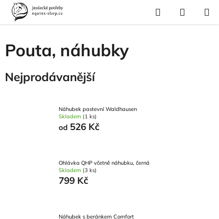
Přejít
Hledat
NÁKUP
na
Domů
/
Pro koně
/
Pouta, náhubky
KOŠÍK
obsah
Pouta, náhubky
Nejprodávanější
Náhubek pastevní Waldhausen
Skladem
(1 ks)
526 Kč
od
Ohlávka QHP včetně náhubku, černá
Skladem
(3 ks)
799 Kč
Náhubek s beránkem Comfort