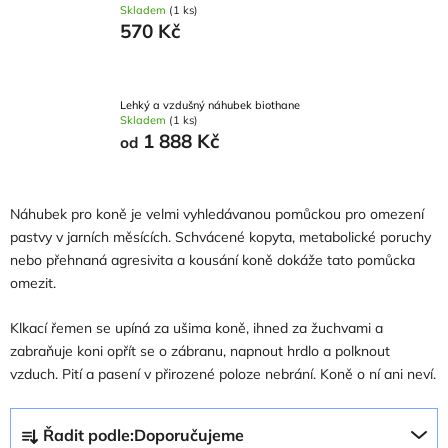
Skladem
(1 ks)
570 Kč
Lehký a vzdušný náhubek biothane
Skladem
(1 ks)
1 888 Kč
od
Náhubek pro koně je velmi vyhledávanou pomůckou pro omezení
pastvy v jarních měsících. Schvácené kopyta, metabolické poruchy
nebo přehnaná agresivita a kousání koně dokáže tato pomůcka
omezit.
Klkací řemen se upíná za ušima koně, ihned za žuchvami a
zabraňuje koni opřít se o zábranu, napnout hrdlo a polknout
vzduch. Pití a pasení v přirozené poloze nebrání. Koně o ní ani neví.
Ř
Řadit podle:
Doporučujeme
a