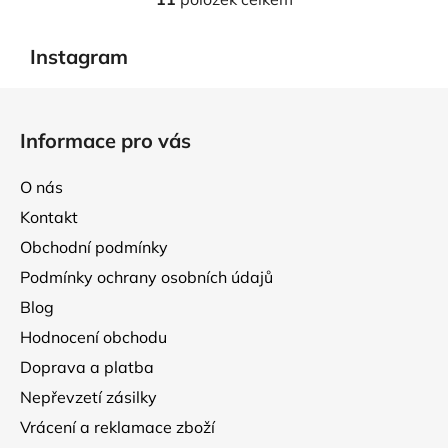
O
v
l
Instagram
á
d
Z
a
á
Informace pro vás
c
p
í
a
p
O nás
t
r
Kontakt
í
v
Obchodní podmínky
k
y
Podmínky ochrany osobních údajů
v
Blog
ý
p
Hodnocení obchodu
i
Doprava a platba
s
Nepřevzetí zásilky
u
Vrácení a reklamace zboží