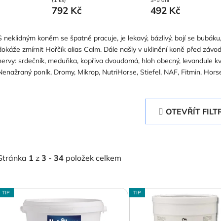
792 Kč
492 Kč
S neklidným koněm se špatně pracuje, je lekavý, bázlivý, bojí se bubáku,
dokáže zmírnit Hořčík alias Calm. Dále našly v uklinění koně před závod
nervy:
srdečník, meduňka, kopřiva dvoudomá, hloh obecný, levandule kvě
Nenažraný poník, Dromy, Mikrop, NutriHorse, Stiefel, NAF, Fitmin, Hors
OTEVŘÍT FILT
Stránka
1
z
3
-
34
položek celkem
V
TIP
TIP
ý
p