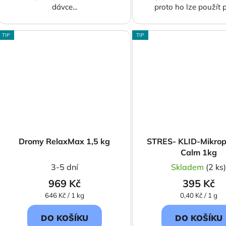
dávce...
proto ho lze použít p
TIP
TIP
Dromy RelaxMax 1,5 kg
STRES- KLID-Mikrop
Calm 1kg
3-5 dní
Skladem
(2 ks
969 Kč
395 Kč
Měrná
Měrná
646 Kč / 1 kg
0,40 Kč / 1 g
cena:
cena:
DO KOŠÍKU
DO KOŠÍKU