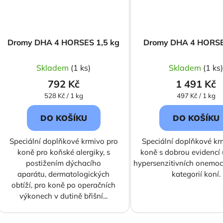
Dromy DHA 4 HORSES 1,5 kg
Dromy DHA 4 HORSE
Skladem
(1 ks)
Skladem
(1 ks
792 Kč
1 491 Kč
Měrná
Měrná
528 Kč / 1 kg
497 Kč / 1 kg
cena:
cena:
DO KOŠÍKU
DO KOŠÍKU
Speciální doplňkové krmivo pro
Speciální doplňkové kr
koně pro koňské alergiky, s
koně s dobrou evidencí 
postižením dýchacího
hypersenzitivních onemoc
aparátu, dermatologických
kategorií koní.
obtíží, pro koně po operačních
výkonech v dutině břišní...