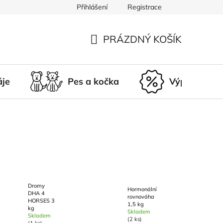
Přihlášení
Registrace
du
Doprava a platba
Nepřevzetí zásilky
Vrácení a r
PRÁZDNÝ KOŠÍK
NÁKUPNÍ
KOŠÍK
áje
Pes a kočka
Výprodej
Dromy
Hormonální
DHA 4
rovnováha
HORSES 3
1,5 kg
kg
Skladem
Skladem
(2 ks)
(1 ks)