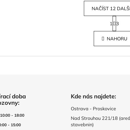
NAČÍST 12 DALŠ
S
1
t
3
O
r
v
á
l
NAHORU
n
á
k
d
o
v
a
á
c
n
í
í
p
r
v
rací doba
Kde nás najdete:
k
ozovny:
y
v
Ostrava - Proskovice
ý
 10:00 - 18:00
Nad Strouhou 221/18 (areá
p
stavebnin)
0:00 - 15:00
i