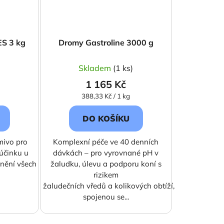
S 3 kg
Dromy Gastroline 3000 g
)
Skladem
(1 ks)
1 165 Kč
Měrná
388,33 Kč / 1 kg
cena:
DO KOŠÍKU
mivo pro
Komplexní péče ve 40 denních
účinku u
dávkách – pro vyrovnané pH v
nění všech
žaludku, úlevu a podporu koní s
rizikem
žaludečních vředů a kolikových obtíží,
spojenou se...