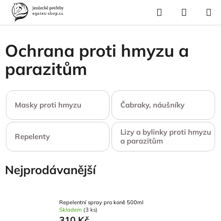
Přejít
Hledat
NÁKUP
na
Domů
/
Pro koně
/
Ochrana proti hmyzu a parazitům
KOŠÍK
obsah
Ochrana proti hmyzu a
parazitům
Masky proti hmyzu
Čabraky, náušníky
Lizy a bylinky proti hmyzu
Repelenty
a parazitům
Nejprodávanější
Repelentní spray pro koně 500ml
Skladem
(3 ks)
310 Kč