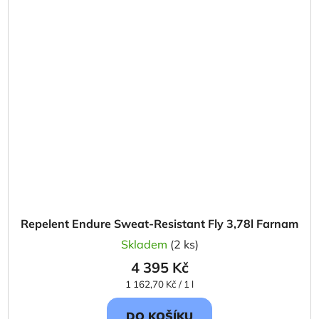
Repelent Endure Sweat-Resistant Fly 3,78l Farnam
Skladem
(2 ks)
4 395 Kč
Měrná
1 162,70 Kč / 1 l
cena:
DO KOŠÍKU