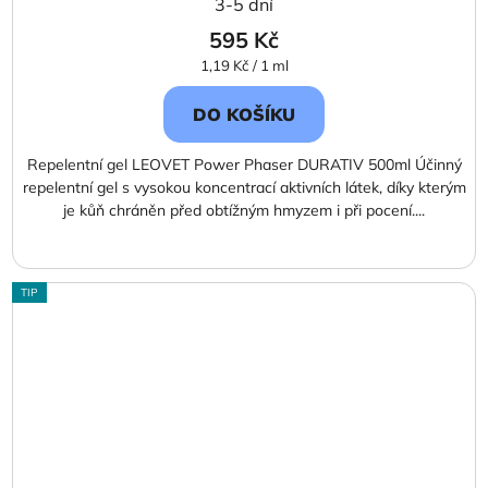
3-5 dní
595 Kč
Měrná
1,19 Kč / 1 ml
cena:
DO KOŠÍKU
Repelentní gel LEOVET Power Phaser DURATIV 500ml Účinný
repelentní gel s vysokou koncentrací aktivních látek, díky kterým
je kůň chráněn před obtížným hmyzem i při pocení....
TIP