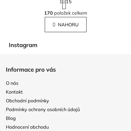
1
t
15
r
O
á
170
položek celkem
v
n
l
k
NAHORU
á
o
d
v
a
á
Instagram
c
n
í
í
Z
p
á
r
Informace pro vás
p
v
k
a
O nás
y
t
v
Kontakt
í
ý
Obchodní podmínky
p
Podmínky ochrany osobních údajů
i
s
Blog
u
Hodnocení obchodu