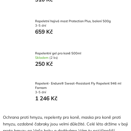
Repeletní hojivá mast Protection Plus, balení 500g
3-5 dní
659 Kč
Repelentní gel pro koně 500ml
Skladem
(2 ks)
250 Kč
Repelent- Endure® Sweat-Resistant Fly Repelent 946 ml
Farnam
3-5 dní
1 246 Kč
Ochrana proti hmyzu, repelenty pro koně, maska pro koně proti
hmyzu, ozdobné čabraky jsou velmi důležité. Celé léto držíme v boji
proto hmyzu po Vaše boku a dodáváme Vám ty nejúčinnější