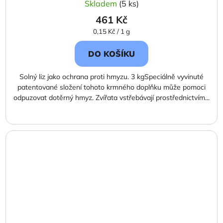
Skladem
(5 ks)
461 Kč
Měrná
0,15 Kč / 1 g
cena:
DO KOŠÍKU
Solný liz jako ochrana proti hmyzu. 3 kgSpeciálně vyvinuté
patentované složení tohoto krmného doplňku může pomoci
odpuzovat dotěrný hmyz. Zvířata vstřebávají prostřednictvím...