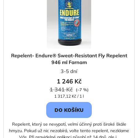
Repelent- Endure® Sweat-Resistant Fly Repelent
946 ml Farnam
3-5 dní
1 246 Kč
1 341 Kč
(–7 %)
Měrná
1 317,12 Kč / 1 l
cena:
DO KOŠÍKU
Repelent, který se nevypotí, velmi účinný proti široké škále
hmyzu. Pokud už nic nezabírá, volte tento repelent, nezklame
Vás. Při pravidelné aplikaci působí až 14 dnů, ale i...