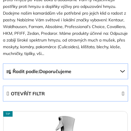
postřiky proti hmyzu a doplňky výživy pro odpuzování hmyzu.
Dodejme našim kamarádům vše potřebné pro jejich klid a radost z
pastvy. Nabízíme Vám světové i lokální značky vybavení: Kentaur,
Waldhausen, Farnam, Absobine, Professional’s Choice, Covalliero,
HKM, PFIFF, Zedan, Predaror. Máme produkty účinné na: Odpuzuje
a zabíjí široké spektrum hmyzu, od otravných much a mušek, přes
moskyty, komáry, pakomárce (Culicoides), klíšťata, blechy, kloše,
muchničky, tiplíky, vši...
Ř
Řadit podle:
Doporučujeme
a
z
e
OTEVŘÍT FILTR
n
í
V
p
TIP
ý
r
p
o