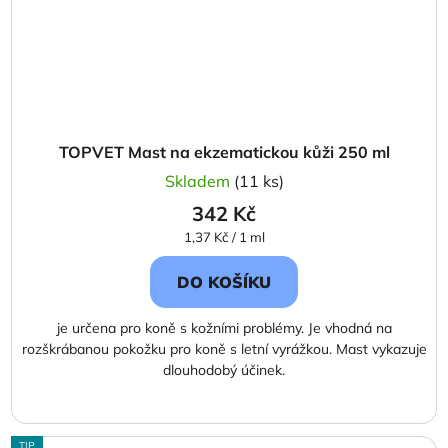
TOPVET Mast na ekzematickou kůži 250 ml
Skladem
(11 ks)
342 Kč
Měrná
1,37 Kč / 1 ml
cena:
DO KOŠÍKU
je určena pro koně s kožními problémy. Je vhodná na
rozškrábanou pokožku pro koně s letní vyrážkou. Mast vykazuje
dlouhodobý účinek.
TIP