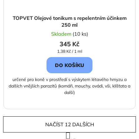
TOPVET Olejové tonikum s repelentním účinkem
250 ml
Skladem
(10 ks)
345 Kč
Měrná
1,38 Kč / 1 ml
cena:
DO KOŠÍKU
určené pro koně v prostředí s výskytem létavého hmyzu a
dalších vnějších parazitů (komáři, mouchy, ovádi, vši, klíšťata a
další)
NAČÍST 12 DALŠÍCH
S