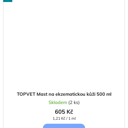
TOPVET Mast na ekzematickou kůži 500 ml
Skladem
(2 ks)
605 Kč
Měrná
1,21 Kč / 1 ml
cena: