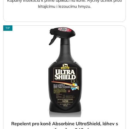
Kapalný insekticid k přímé aplikaci na koně. Rychlý účinek proti
létajícímu i lezoucímu hmyzu.
TIP
Repelent pro koně Absorbine UltraShield, láhev s