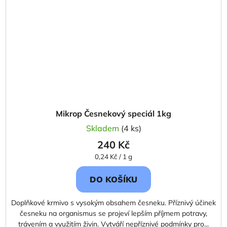
Mikrop Česnekový speciál 1kg
Skladem
(4 ks)
240 Kč
Měrná
0,24 Kč / 1 g
cena:
DO KOŠÍKU
Doplňkové krmivo s vysokým obsahem česneku. Příznivý účinek
česneku na organismus se projeví lepším příjmem potravy,
trávením a využitím živin. Vytváří nepříznivé podmínky pro...