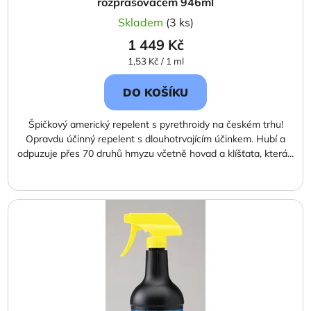
rozprašovačem 946ml
Skladem
(3 ks)
1 449 Kč
Měrná
1,53 Kč / 1 ml
cena:
DO KOŠÍKU
Špičkový americký repelent s pyrethroidy na českém trhu!
Opravdu účinný repelent s dlouhotrvajícím účinkem. Hubí a
odpuzuje přes 70 druhů hmyzu včetně hovad a klíšťata, která...