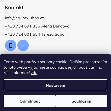
Kontakt
info@equtex-shop.cz
+420 734 691 336 Alena Bendová
+420 724 001 554 Tereza Sabol
Tento web používá soubory cookie. Dalším procházením
Přijímáme online platby
tohoto webu vyjadřujete souhlas s jejich používáním..
Více informací
zde
.
Nastavení
Vytvořil Shoptet
Odmítnout
Souhlasím
Copyright 2026
Jezdecké potřeby EquTex
. Všechna
práva vyhrazena.
Upravit nastavení cookies