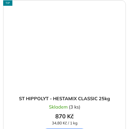
TIP
ST HIPPOLYT - HESTAMIX CLASSIC 25kg
Skladem
(3 ks)
870 Kč
Měrná
34,80 Kč / 1 kg
cena: