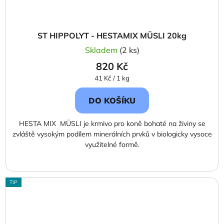
ST HIPPOLYT - HESTAMIX MÜSLI 20kg
Skladem
(2 ks)
820 Kč
Měrná
41 Kč / 1 kg
cena:
DO KOŠÍKU
HESTA MIX MÜSLI je krmivo pro koně bohaté na živiny se
zvláště vysokým podílem minerálních prvků v biologicky vysoce
využitelné formě.
TIP