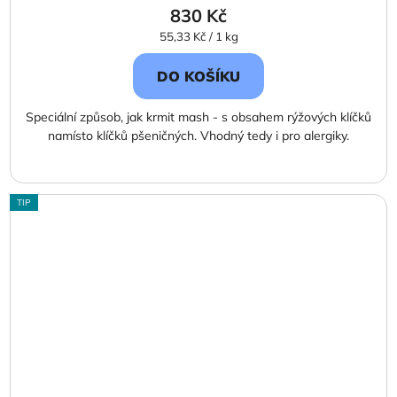
830 Kč
Měrná
55,33 Kč / 1 kg
cena:
DO KOŠÍKU
Speciální způsob, jak krmit mash - s obsahem rýžových klíčků
namísto klíčků pšeničných. Vhodný tedy i pro alergiky.
TIP