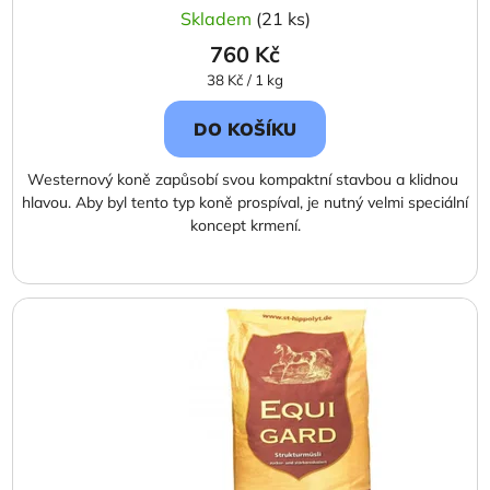
Skladem
(21 ks)
760 Kč
Měrná
38 Kč / 1 kg
cena:
DO KOŠÍKU
Westernový koně zapůsobí svou kompaktní stavbou a klidnou
hlavou. Aby byl tento typ koně prospíval, je nutný velmi speciální
koncept krmení.