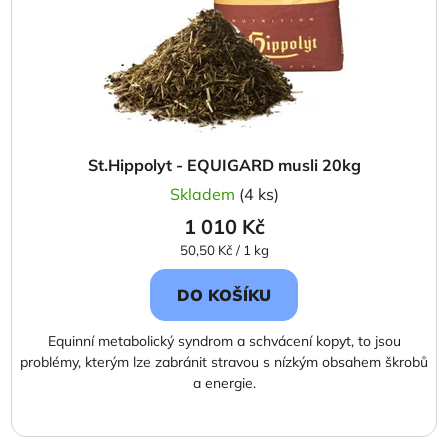
St.Hippolyt - EQUIGARD musli 20kg
Skladem
(4 ks)
1 010 Kč
Měrná
50,50 Kč / 1 kg
cena:
DO KOŠÍKU
Equinní metabolický syndrom a schvácení kopyt, to jsou
problémy, kterým lze zabránit stravou s nízkým obsahem škrobů
a energie.