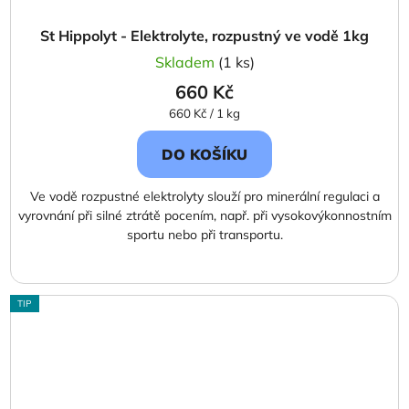
St Hippolyt - Elektrolyte, rozpustný ve vodě 1kg
Skladem
(1 ks)
660 Kč
Měrná
660 Kč / 1 kg
cena:
DO KOŠÍKU
Ve vodě rozpustné elektrolyty slouží pro minerální regulaci a
vyrovnání při silné ztrátě pocením, např. při vysokovýkonnostním
sportu nebo při transportu.
TIP