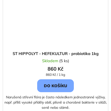
ST HIPPOLYT - HEFEKULTUR - probiotika 1kg
Skladem
(5 ks)
860 Kč
Měrná
860 Kč / 1 kg
cena:
DO KOŠÍKU
Narušená střevní flóra je často následkem jednostranné výživy,
např. příliš vysoké příděly obilí, plísně a chorobné bakterie v siláži,
seně nebo slámě.