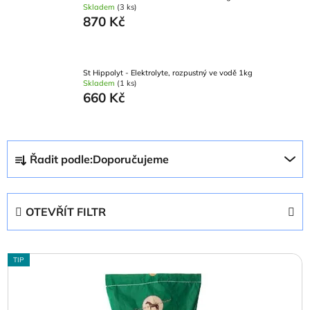
Skladem
(3 ks)
870 Kč
St Hippolyt - Elektrolyte, rozpustný ve vodě 1kg
Skladem
(1 ks)
660 Kč
Ř
Řadit podle:
Doporučujeme
a
z
e
OTEVŘÍT FILTR
n
í
V
p
TIP
ý
r
p
o
i