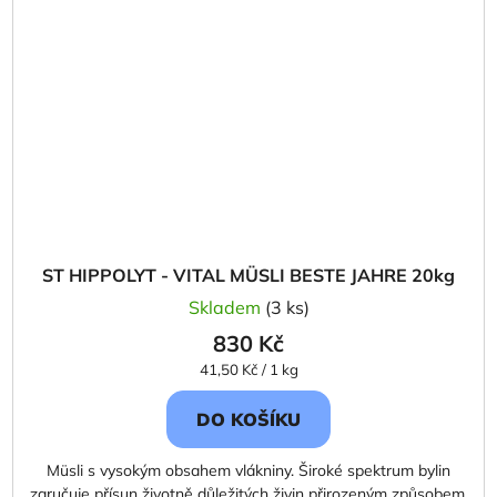
ST HIPPOLYT - VITAL MÜSLI BESTE JAHRE 20kg
Skladem
(3 ks)
830 Kč
Měrná
41,50 Kč / 1 kg
cena:
DO KOŠÍKU
Müsli s vysokým obsahem vlákniny. Široké spektrum bylin
zaručuje přísun životně důležitých živin přirozeným způsobem.