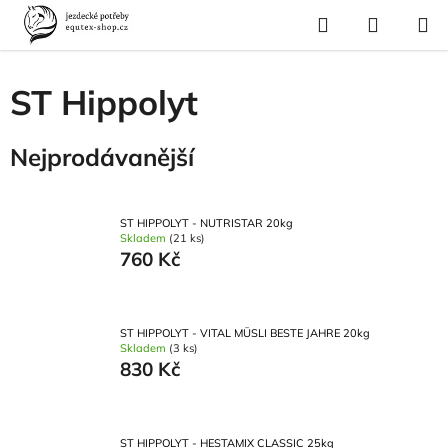
Přejít
Hledat
NÁKUP
na
Domů
/
Krmivo a vitamíny
/
Krmiva pro koně
/
ST Hippolyt
KOŠÍK
obsah
ST Hippolyt
Nejprodávanější
ST HIPPOLYT - NUTRISTAR 20kg
Skladem
(21 ks)
760 Kč
ST HIPPOLYT - VITAL MÜSLI BESTE JAHRE 20kg
Skladem
(3 ks)
830 Kč
ST HIPPOLYT - HESTAMIX CLASSIC 25kg