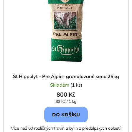
d
s
u
p
k
r
t
o
ů
d
u
k
t
ů
St Hippolyt - Pre Alpin- granulované seno 25kg
Skladem
(1 ks)
800 Kč
Měrná
32 Kč / 1 kg
cena:
DO KOŠÍKU
Více než 60 rozličných travin a bylin z předalpských oblastí,