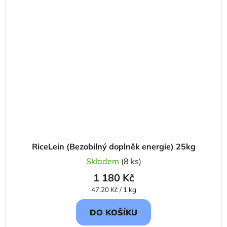
RiceLein (Bezobilný doplněk energie) 25kg
Skladem
(8 ks)
1 180 Kč
Měrná
47,20 Kč / 1 kg
cena:
DO KOŠÍKU