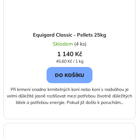
Equigard Classic - Pellets 25kg
Skladem
(4 ks)
1 140 Kč
Měrná
45,60 Kč / 1 kg
cena:
DO KOŠÍKU
Při krmení snadno krmitelných koní nebo koní s nadváhou je
velmi důležité jasně rozlišovat mezi potřebou životně důležitých
látek a potřebou energie. Pokud již došlo k poruchám...