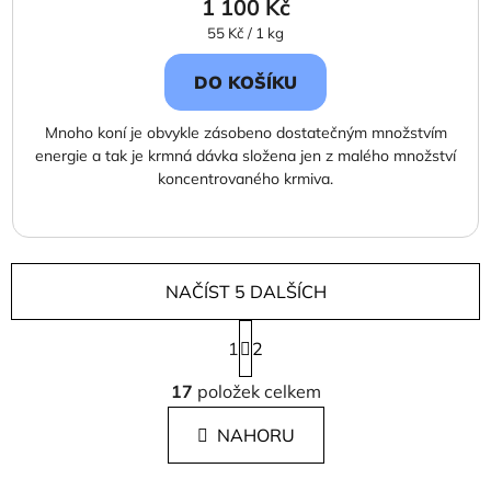
1 100 Kč
Měrná
55 Kč / 1 kg
cena:
DO KOŠÍKU
Mnoho koní je obvykle zásobeno dostatečným množstvím
energie a tak je krmná dávka složena jen z malého množství
koncentrovaného krmiva.
NAČÍST 5 DALŠÍCH
S
1
t
2
r
O
á
17
položek celkem
v
n
l
k
NAHORU
á
o
d
v