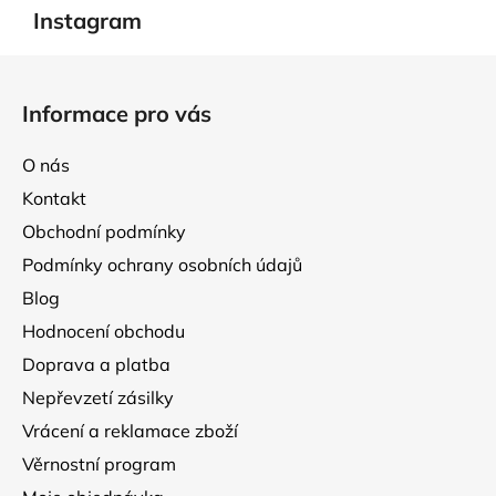
a
á
Instagram
c
n
í
í
Z
p
á
r
Informace pro vás
p
v
k
a
O nás
y
t
v
Kontakt
í
ý
Obchodní podmínky
p
Podmínky ochrany osobních údajů
i
s
Blog
u
Hodnocení obchodu
Doprava a platba
Nepřevzetí zásilky
Vrácení a reklamace zboží
Věrnostní program