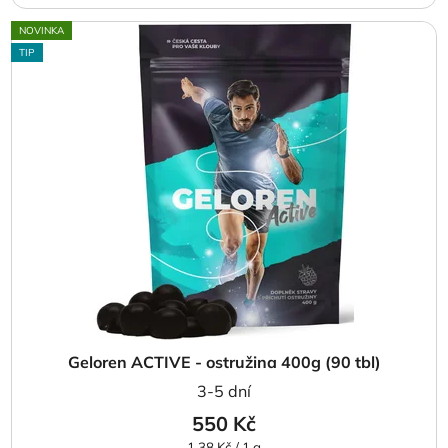
NOVINKA
TIP
Geloren ACTIVE - ostružina 400g (90 tbl)
3-5 dní
550 Kč
Měrná
1,38 Kč / 1 g