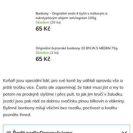
Bonbony - Originální směs 4 bylin s mátovým a
eukalyptovým olejem salviagreen 100g
Skladem
(20 ks)
65 Kč
Originální švýcarské bonbony 20 BYLIN S MEDEM 75g
Skladem
(1 ks)
65 Kč
Koňaři jsou speciální lidé, pro své koně by udělali opravdu vše a
ještě trošku více. Často ale zapomínají, že také musí jíst a my to
potom na prodejně slyšíme i přes pult, to jak jim kručí v žaludku.
Jezdci jsou pak rádi za dobrou svačinku plnou bílkovin a vlákniny.
Bylinné bonbony milují všichni bez rozdílu, poctivost a kvalitu
poznáte ihned.
Ř
Řadit podle:
Doporučujeme