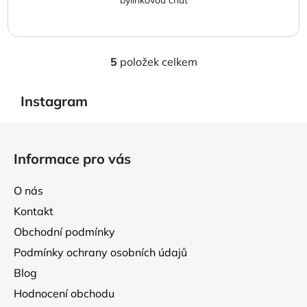
bylinkovou chuť
5
položek celkem
O
v
l
Instagram
á
d
Z
a
á
Informace pro vás
c
p
í
a
p
O nás
t
r
Kontakt
í
v
Obchodní podmínky
k
y
Podmínky ochrany osobních údajů
v
Blog
ý
p
Hodnocení obchodu