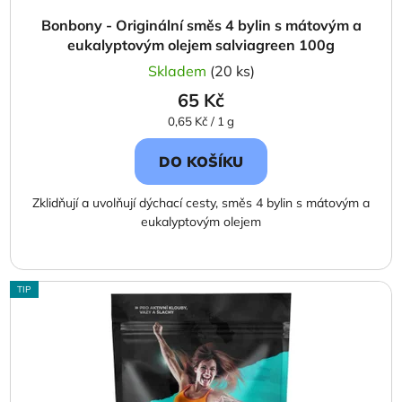
ů
Bonbony - Originální směs 4 bylin s mátovým a
eukalyptovým olejem salviagreen 100g
Skladem
(20 ks)
65 Kč
Měrná
0,65 Kč / 1 g
cena:
DO KOŠÍKU
Zklidňují a uvolňují dýchací cesty, směs 4 bylin s mátovým a
eukalyptovým olejem
TIP