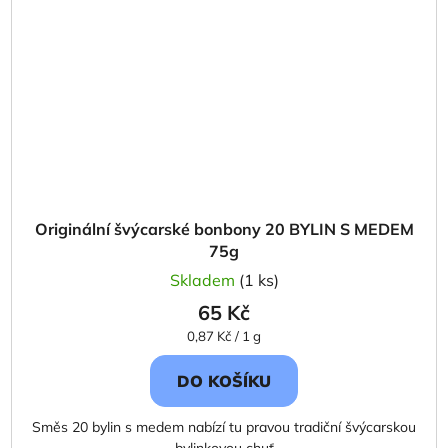
Originální švýcarské bonbony 20 BYLIN S MEDEM
75g
Skladem
(1 ks)
65 Kč
Měrná
0,87 Kč / 1 g
cena:
DO KOŠÍKU
Směs 20 bylin s medem nabízí tu pravou tradiční švýcarskou