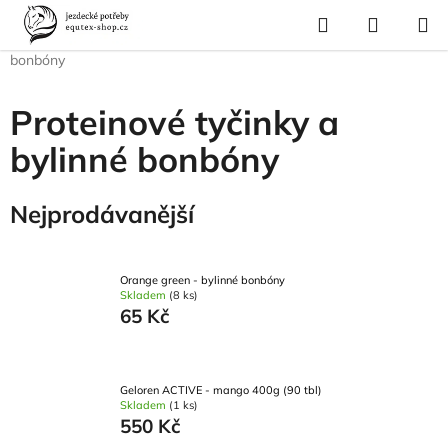
Přejít
Hledat
NÁKUP
na
Domů
/
Pro jezdce
/
Dárkové předměty
/
Proteinové tyčinky a bylinné
KOŠÍK
obsah
bonbóny
Proteinové tyčinky a
bylinné bonbóny
Nejprodávanější
Orange green - bylinné bonbóny
Skladem
(8 ks)
65 Kč
Geloren ACTIVE - mango 400g (90 tbl)
Skladem
(1 ks)
550 Kč