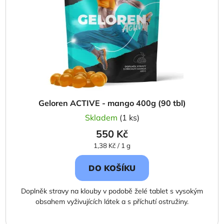
Geloren ACTIVE - mango 400g (90 tbl)
Skladem
(1 ks)
550 Kč
Měrná
1,38 Kč / 1 g
cena:
DO KOŠÍKU
Doplněk stravy na klouby v podobě želé tablet s vysokým
obsahem vyživujících látek a s příchutí ostružiny.