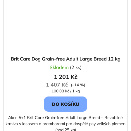
Brit Care Dog Grain-free Adult Large Breed 12 kg
Skladem
(2 ks)
1 201 Kč
1 407 Kč
(–14 %)
Měrná
100,08 Kč / 1 kg
cena:
DO KOŠÍKU
Akce 5+1 Brit Care Grain-free Adult Large Breed – Bezobilné
krmivo s lososem a bramborami pro dospělé psy velkých plemen
(nad 25 kg)