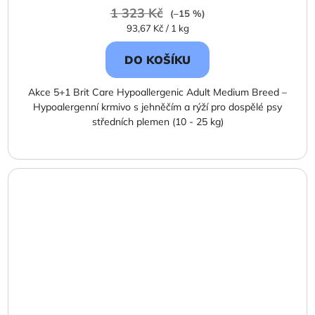
1 323 Kč
(–15 %)
Měrná
93,67 Kč / 1 kg
cena:
DO KOŠÍKU
Akce 5+1 Brit Care Hypoallergenic Adult Medium Breed –
Hypoalergenní krmivo s jehněčím a rýží pro dospělé psy
středních plemen (10 - 25 kg)