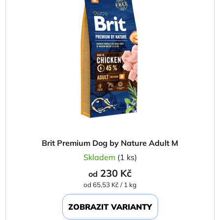
Brit Premium Dog by Nature Adult M
Skladem
(1 ks)
230 Kč
od
Měrná
od 65,53 Kč / 1 kg
cena:
ZOBRAZIT VARIANTY