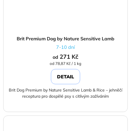
Brit Premium Dog by Nature Sensitive Lamb
7-10 dní
271 Kč
od
Měrná
od 78,87 Kč / 1 kg
cena:
DETAIL
Brit Dog Premium by Nature Sensitive Lamb & Rice – jehněčí
receptura pro dospělé psy s citlivým zažíváním