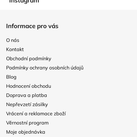
Instagram
c
n
í
í
Z
p
á
r
Informace pro vás
p
v
k
a
O nás
y
t
v
Kontakt
í
ý
Obchodní podmínky
p
Podmínky ochrany osobních údajů
i
s
Blog
u
Hodnocení obchodu
Doprava a platba
Nepřevzetí zásilky
Vrácení a reklamace zboží
Věrnostní program
Moje objednávka