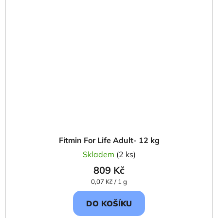
Fitmin For Life Adult- 12 kg
Skladem
(2 ks)
809 Kč
Měrná
0,07 Kč / 1 g
cena:
DO KOŠÍKU