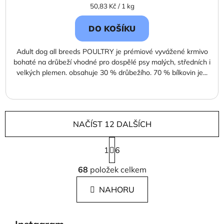
Měrná
50,83 Kč / 1 kg
cena:
DO KOŠÍKU
Adult dog all breeds POULTRY je prémiové vyvážené krmivo
bohaté na drůbeží vhodné pro dospělé psy malých, středních i
velkých plemen. obsahuje 30 % drůbežího. 70 % bílkovin je...
NAČÍST 12 DALŠÍCH
S
1
t
6
r
O
á
68
položek celkem
v
n
l
k
NAHORU
á
o
d
v
a
á