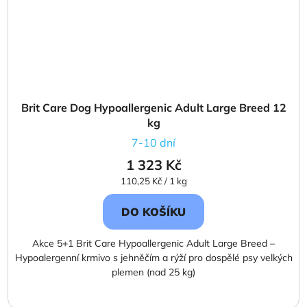
Brit Care Dog Hypoallergenic Adult Large Breed 12
kg
7-10 dní
1 323 Kč
Měrná
110,25 Kč / 1 kg
cena:
DO KOŠÍKU
Akce 5+1 Brit Care Hypoallergenic Adult Large Breed –
Hypoalergenní krmivo s jehněčím a rýží pro dospělé psy velkých
plemen (nad 25 kg)