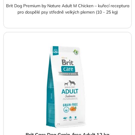
Brit Dog Premium by Nature Adult M Chicken – kuřecí receptura
pro dospělé psy středně velkých plemen (10 - 25 kg)
Brit Care Dog Grain-free Adult 12 kg