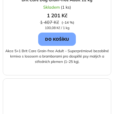
Skladem
(1 ks)
1 201 Kč
1 407 Kč
(–14 %)
Měrná
100,08 Kč / 1 kg
cena:
DO KOŠÍKU
Akce 5+1 Brit Care Grain-free Adult – Superprémiové bezobilné
krmivo s lososem a bramborami pro dospělé psy malých a
středních plemen (1–25 kg).