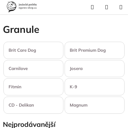
Přejít
Hledat
NÁKUP
na
Domů
/
Pes a kočka
/
Pes - výživa
/
Granule
KOŠÍK
obsah
Granule
Brit Care Dog
Brit Premium Dog
Carnilove
Josera
Fitmin
K-9
CD - Delikan
Magnum
Nejprodávanější