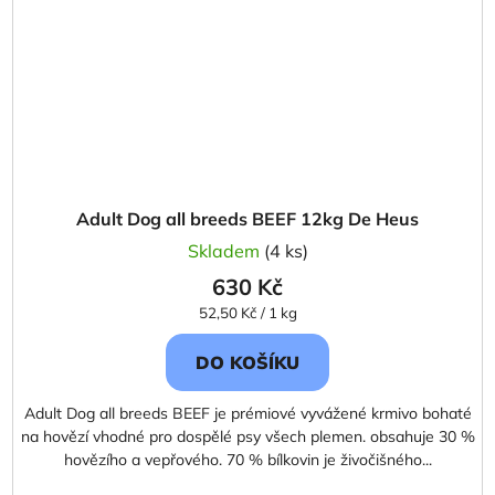
Adult Dog all breeds BEEF 12kg De Heus
Skladem
(4 ks)
630 Kč
Měrná
52,50 Kč / 1 kg
cena:
DO KOŠÍKU
Adult Dog all breeds BEEF je prémiové vyvážené krmivo bohaté
na hovězí vhodné pro dospělé psy všech plemen. obsahuje 30 %
hovězího a vepřového. 70 % bílkovin je živočišného...