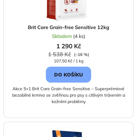
k
t
ů
Brit Care Grain-free Sensitive 12kg
Skladem
(4 ks)
1 290 Kč
1 538 Kč
(–16 %)
Měrná
107,50 Kč / 1 kg
cena:
DO KOŠÍKU
Akce 5+1 Brit Care Grain-free Sensitive – Superprémiové
bezobilné krmivo se zvěřinou pro psy s citlivým trávením a
kožními problémy