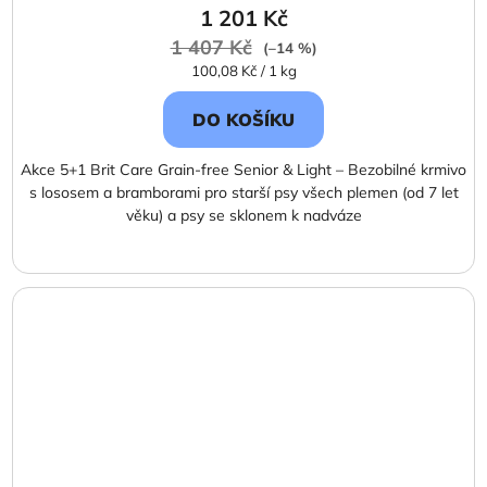
1 201 Kč
1 407 Kč
(–14 %)
Měrná
100,08 Kč / 1 kg
cena:
DO KOŠÍKU
Akce 5+1 Brit Care Grain-free Senior & Light – Bezobilné krmivo
s lososem a bramborami pro starší psy všech plemen (od 7 let
věku) a psy se sklonem k nadváze