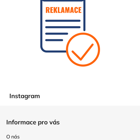
Instagram
Z
á
Informace pro vás
p
a
O nás