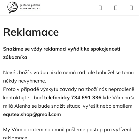
Přejít
Hledat
NÁKUP
na
Domů
/
Reklamace
KOŠÍK
obsah
Reklamace
Snažíme se vždy reklamaci vyřídit ke spokojenosti
zákazníka
Nové zboží s vadou nikdo nemá rád, ale bohužel se tomu
někdy nevyhneme.
Proto v případě výskytu závady na zboží nás neprodleně
kontaktujte - buď
telefonicky 734 691 336
kde Vám naše
milá Alenka se bude snažit situaci vyřešit nebo emailem
equtex.shop@gmail.com
My Vám obratem na email pošleme postup pro vyřízení
reklamace