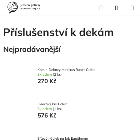
Přejít
Hledat
NÁKUP
na
Domů
/
Pro koně
/
Deky pro koně
/
Příslušenství k dekám
KOŠÍK
obsah
Příslušenství k dekám
Nejprodávanější
Komis-Dekový mezikus Bucas Celtis
Skladem
(2 ks)
270 Kč
Fleecový krk Polar
Skladem
(1 ks)
576 Kč
Síťový návlek na krk Equitheme