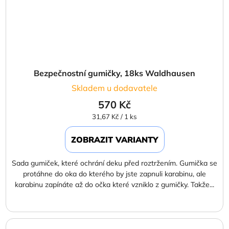
Bezpečnostní gumičky, 18ks Waldhausen
Skladem u dodavatele
570 Kč
Měrná
31,67 Kč / 1 ks
cena:
ZOBRAZIT VARIANTY
Sada gumiček, které ochrání deku před roztržením. Gumička se
protáhne do oka do kterého by jste zapnuli karabinu, ale
karabinu zapínáte až do očka které vzniklo z gumičky. Takže...