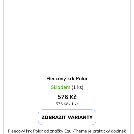
Fleecový krk Polar
Skladem
(1 ks)
576 Kč
Měrná
576 Kč / 1 ks
cena:
ZOBRAZIT VARIANTY
Fleecový krk Polar od značky Equi-Theme je praktický doplněk