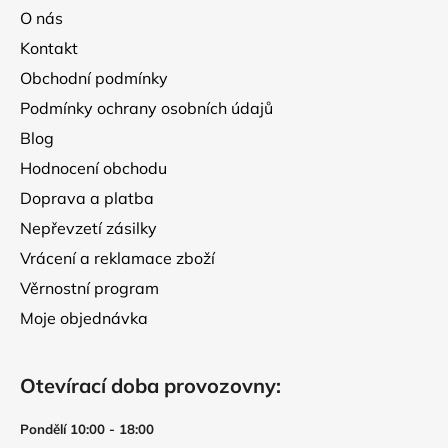
k
a
O nás
y
t
v
Kontakt
í
ý
Obchodní podmínky
p
Podmínky ochrany osobních údajů
i
s
Blog
u
Hodnocení obchodu
Doprava a platba
Nepřevzetí zásilky
Vrácení a reklamace zboží
Věrnostní program
Moje objednávka
Otevírací doba provozovny:
Pondělí 10:00 - 18:00