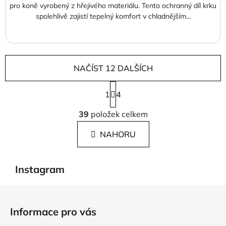
pro koně vyrobený z hřejivého materiálu. Tento ochranný díl krku
spolehlivě zajistí tepelný komfort v chladnějším...
NAČÍST 12 DALŠÍCH
S
1
t
4
r
O
á
39
položek celkem
v
n
l
k
NAHORU
á
o
d
v
a
á
Instagram
c
n
í
í
Z
p
á
r
Informace pro vás
p
v