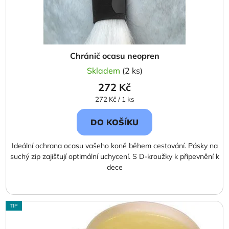
Chránič ocasu neopren
Skladem
(2 ks)
272 Kč
Měrná
272 Kč / 1 ks
cena:
DO KOŠÍKU
Ideální ochrana ocasu vašeho koně během cestování. Pásky na
suchý zip zajišťují optimální uchycení. S D-kroužky k připevnění k
dece
TIP