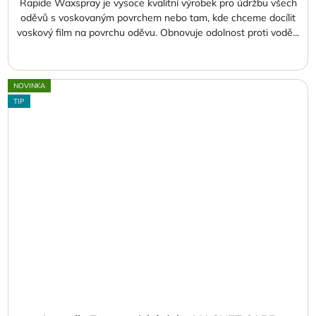
Rapide Waxspray je vysoce kvalitní výrobek pro údržbu všech
oděvů s voskovaným povrchem nebo tam, kde chceme docílit
voskový film na povrchu oděvu. Obnovuje odolnost proti vodě...
NOVINKA
TIP