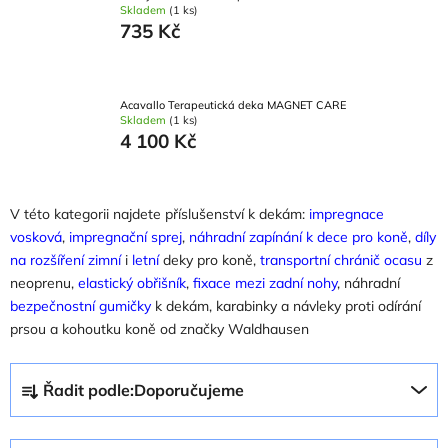
Skladem
(1 ks)
735 Kč
Acavallo Terapeutická deka MAGNET CARE
Skladem
(1 ks)
4 100 Kč
V této kategorii najdete příslušenství k dekám:
impregnace
vosková
,
impregnační sprej
,
náhradní zapínání k dece pro koně
,
díly
na rozšíření
zimní
i
letní
deky pro koně,
transportní chránič ocasu
z
neoprenu,
elastický obřišník
,
fixace mezi zadní nohy
, náhradní
bezpečnostní gumičky
k dekám, karabinky a návleky proti odírání
prsou a kohoutku koně od značky Waldhausen
Ř
Řadit podle:
Doporučujeme
a
z