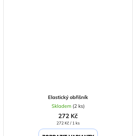
Elastický obřišník
Skladem
(2 ks)
272 Kč
Měrná
272 Kč / 1 ks
cena: