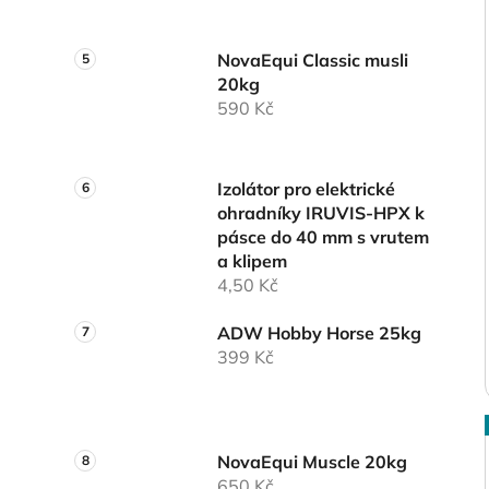
NovaEqui Classic musli
20kg
590 Kč
Izolátor pro elektrické
ohradníky IRUVIS-HPX k
pásce do 40 mm s vrutem
a klipem
4,50 Kč
ADW Hobby Horse 25kg
399 Kč
NovaEqui Muscle 20kg
650 Kč