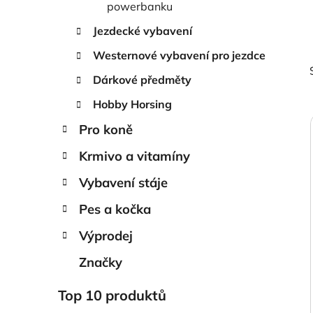
powerbanku
Jezdecké vybavení
Westernové vybavení pro jezdce
Dárkové předměty
Hobby Horsing
Pro koně
Krmivo a vitamíny
i
Vybavení stáje
Pes a kočka
Výprodej
Značky
Top 10 produktů