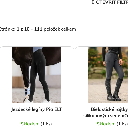
OTEVŘÍT FILT
Stránka
1
z
10
-
111
položek celkem
V
ý
p
s
p
r
o
d
Jezdecké legíny Pia ELT
Bielastické rajtky
u
silikonovým sedemC
k
Ride
Skladem
(1 ks)
Skladem
(1 ks