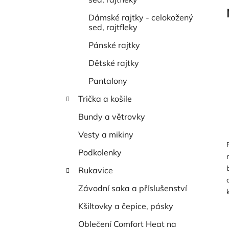
í
p
Dámské rajtky - celokožený
a
sed, rajtfleky
n
Pánské rajtky
e
Dětské rajtky
l
Pantalony
Trička a košile
Bundy a větrovky
Vesty a mikiny
Podkolenky
Rukavice
Závodní saka a příslušenství
Kšiltovky a čepice, pásky
Oblečení Comfort Heat na