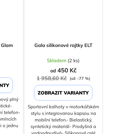
a Glam
Gala silikonové rajtky ELT
)
Skladem
(2 ks)
450 Kč
od
1 958,60 Kč
(až –77 %)
ANTY
ZOBRAZIT VARIANTY
onový plný
tické-
Sportovní kalhoty v motorkářském
í telefon-
stylu s integrovanou kapsou na
amíncích
mobilní telefon.- Bielastický,
i o jednu
syntetický materiál- Prodyšná a
vodoodpudivá- Silikonové celé