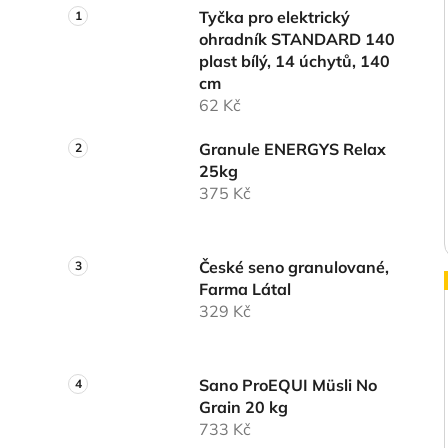
Tyčka pro elektrický
ohradník STANDARD 140
plast bílý, 14 úchytů, 140
cm
62 Kč
Granule ENERGYS Relax
25kg
375 Kč
České seno granulované,
Farma Látal
329 Kč
Sano ProEQUI Müsli No
Grain 20 kg
733 Kč