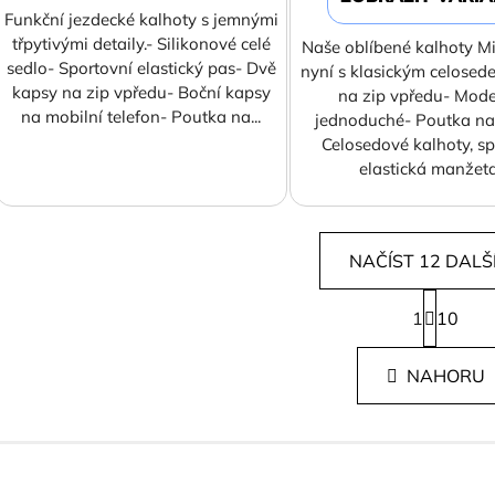
Funkční jezdecké kalhoty s jemnými
třpytivými detaily.- Silikonové celé
Naše oblíbené kalhoty Mi
sedlo- Sportovní elastický pas- Dvě
nyní s klasickým celose
kapsy na zip vpředu- Boční kapsy
na zip vpředu- Mode
na mobilní telefon- Poutka na...
jednoduché- Poutka n
Celosedové kalhoty, sp
elastická manžeta,
NAČÍST 12 DALŠ
S
1
t
10
O
r
v
á
l
NAHORU
n
á
k
d
o
v
a
á
c
n