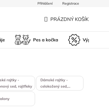
Přihlášení
Registrace
du
Doprava a platba
Nepřevzetí zásilky
Vrácení a r
PRÁZDNÝ KOŠÍK
NÁKUPNÍ
KOŠÍK
áje
Pes a kočka
Výprodej
ké rajtky -
Dámské rajtky -
onový sed, rajtfleky
celokožený sed,
rajtfleky
alony