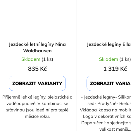
Jezdecké letní legíny Nina
Jezdecké legíny Ell
Waldhausen
Skladem
(1 ks)
Skladem
(1 ks
835 Kč
1 319 Kč
ZOBRAZIT VARIANTY
ZOBRAZIT VARI
Příjemně lehké legíny, bielastické a
- Jezdecké legíny- Silik
voděodpudivé. V kombinaci se
sed- Prodyšné- Bielas
síťovinou jsou ideální pro teplé
Vkládací kapsa na mobiln
měsíce roku.
Logo v dekorativních k
Doporučení: objednejte s
velikost menší...