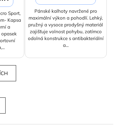
Pánské kalhoty navržené pro
cro Sport,
maximální výkon a pohodlí. Lehký,
dem- Kapsa
pružný a vysoce prodyšný materiál
rní a
zajišťuje volnost pohybu, zatímco
a opasek
odolná konstrukce s antibakteriální
ortovní
a...
...
ÍCH