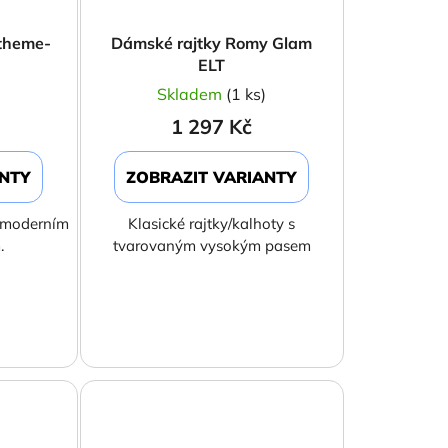
itheme-
Dámské rajtky Romy Glam
ELT
)
Skladem
(1 ks)
1 297 Kč
ANTY
ZOBRAZIT VARIANTY
s moderním
Klasické rajtky/kalhoty s
.
tvarovaným vysokým pasem