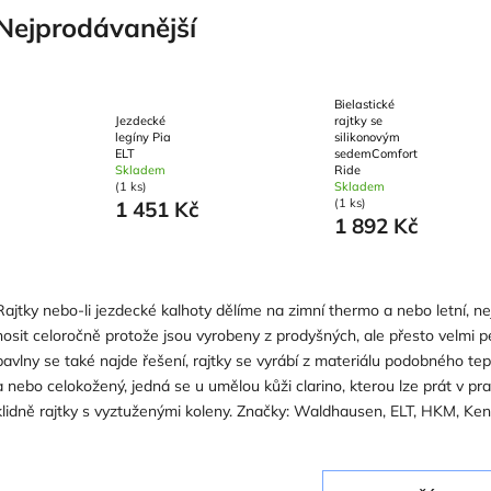
Nejprodávanější
Bielastické
Jezdecké
rajtky se
legíny Pia
silikonovým
ELT
sedemComfort
Skladem
Ride
(1 ks)
Skladem
(1 ks)
1 451 Kč
1 892 Kč
Rajtky nebo-li jezdecké kalhoty dělíme na zimní thermo a nebo letní, nejč
nosit celoročně protože jsou vyrobeny z prodyšných, ale přesto velmi pe
bavlny se také najde řešení, rajtky se vyrábí z materiálu podobného tep
a nebo celokožený, jedná se u umělou kůži clarino, kterou lze prát v pra
klidně rajtky s vyztuženými koleny. Značky: Waldhausen, ELT, HKM, Ken