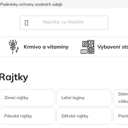
Podmínky ochrany osobních údajů
Blog
Hodnocení obcho
Krmivo a vitamíny
Vybavení st
Rajtky
Dáms
Zimní rajtky
Letní legíny
silik
Pánské rajtky
Dětské rajtky
Pant