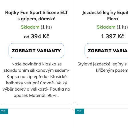
Rajtky Fun Sport Silicone ELT
Jezdecké legíny Equ
s gripem, dámské
Flora
Skladem
(1 ks)
Skladem
(1 ks
394 Kč
1 397 Kč
od
ZOBRAZIT VARIANTY
ZOBRAZIT VARI
Naše bavlněná klasika se
Stylové jezdecké legíny 
standardním silikonovým sedem-
kříženým pasem
Kapsa na zip vpředu- Klasické
kalhotky vstupní úrovně- Velký
výběr barev a velikostí- Poutka na
opasek Materiál: 95%...
TIP
TIP