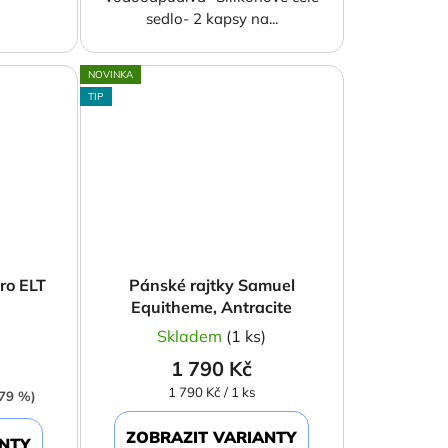
sedlo- 2 kapsy na...
NOVINKA
TIP
ro ELT
Pánské rajtky Samuel
Equitheme, Antracite
)
Skladem
(1 ks)
1 790 Kč
Měrná
1 790 Kč / 1 ks
–79 %)
cena:
ZOBRAZIT VARIANTY
ANTY