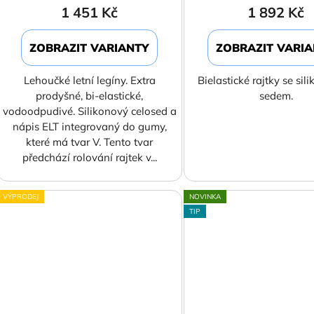
t
1 451 Kč
1 892 Kč
ů
ZOBRAZIT VARIANTY
ZOBRAZIT VARI
Lehoučké letní legíny. Extra
Bielastické rajtky se si
prodyšné, bi-elastické,
sedem.
vodoodpudivé. Silikonový celosed a
nápis ELT integrovaný do gumy,
které má tvar V. Tento tvar
předchází rolování rajtek v...
VÝPRODEJ
NOVINKA
TIP