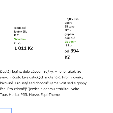
Rajtky Fun
Sport
Silicone
Jezdecké
ELT s
legíny Ella
gripem,
ELT
dámské
Skladem
Skladem
(1 ks)
(1 ks)
1 011 Kč
394
od
Kč
astěji legíny, dále závodní rajtky. Mnoho rajtek lze
vných, často bi-elastických materiálů. Pro milovníky
lákovině. Pro jistý sed doporučujeme volit sed s grippy
čce. Pro zdatnější jezdce s dobrou stabilitou volte
Taur, Horka, Pfiff, Horze, Equi-Theme