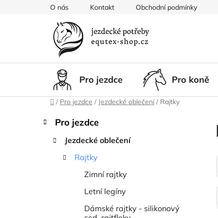
Přejít
O nás
Kontakt
Obchodní podmínky
na
obsah
Pro jezdce
Pro koně
Domů
/
Pro jezdce
/
Jezdecké oblečení
/
Rajtky
P
K
Přeskočit
Pro jezdce
a
kategorie
o
t
Jezdecké oblečení
s
e
t
Rajtky
g
r
o
Zimní rajtky
a
r
i
n
Letní legíny
e
n
Dámské rajtky - silikonový
sed, rajtfleky