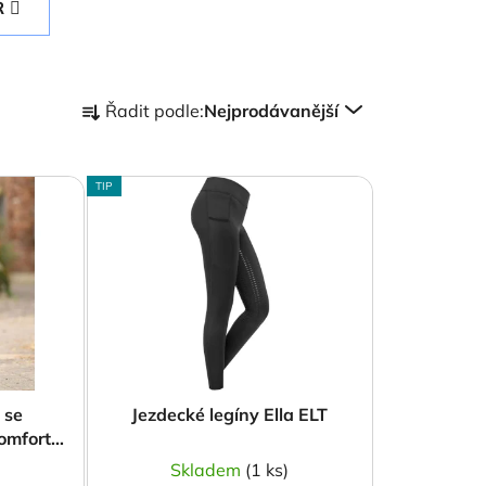
R
Ř
Řadit podle:
Nejprodávanější
a
z
e
TIP
n
í
p
r
o
d
u
k
 se
Jezdecké legíny Ella ELT
t
omfort
ů
)
Skladem
(1 ks)