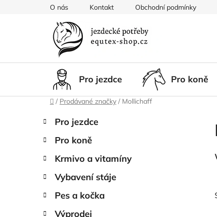
Přejít
O nás
Kontakt
Obchodní podmínky
na
obsah
Pro jezdce
Pro koně
Domů
/
Prodávané značky
/
Mollichaff
P
K
Přeskočit
Pro jezdce
a
kategorie
o
t
Pro koně
s
e
t
g
Krmivo a vitamíny
r
o
Vybavení stáje
a
r
i
n
Pes a kočka
e
n
Výprodej