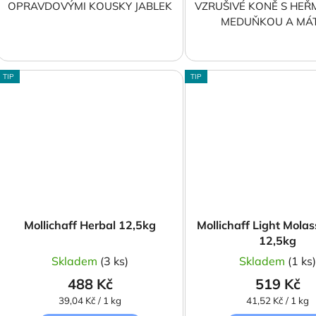
OPRAVDOVÝMI KOUSKY JABLEK
VZRUŠIVÉ KONĚ S HE
MEDUŇKOU A MÁ
TIP
TIP
Mollichaff Herbal 12,5kg
Mollichaff Light Molas
12,5kg
Skladem
(3 ks)
Skladem
(1 ks
488 Kč
519 Kč
Měrná
Měrná
39,04 Kč / 1 kg
41,52 Kč / 1 kg
cena:
cena: