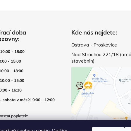
á
d
a
c
í
rací doba
Kde nás najdete:
p
ozovny:
r
Ostrava - Proskovice
v
 10:00 - 18:00
Nad Strouhou 221/18 (areá
k
stavebnin)
y
0:00 - 15:00
v
10:00 - 18:00
ý
p
 10:00 - 15:00
i
0:00 - 16:30
s
u
. sobota v měsíci 9:00 - 12:00
ostní poplatek:
í prodejny mimo otevírací dobu
používá soubory cookie. Dalším