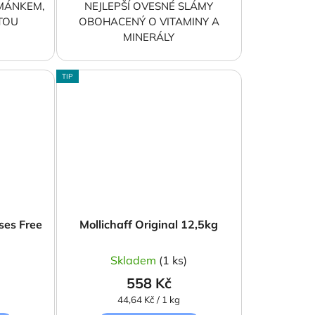
ŘMÁNKEM,
NEJLEPŠÍ OVESNÉ SLÁMY
TOU
OBOHACENÝ O VITAMINY A
MINERÁLY
TIP
ses Free
Mollichaff Original 12,5kg
)
Skladem
(1 ks)
558 Kč
Měrná
44,64 Kč / 1 kg
cena: