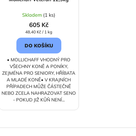
Skladem
(1 ks)
605 Kč
Měrná
48,40 Kč / 1 kg
cena:
DO KOŠÍKU
• MOLLICHAFF VHODNÝ PRO
VŠECHNY KONĚ A PONÍKY,
ZEJMÉNA PRO SENIORY, HŘÍBATA
A MLADÉ KONĚ• V KRAJNÍCH
PŘÍPADECH MŮŽE ČÁSTEČNĚ
NEBO ZCELA NAHRAZOVAT SENO
- POKUD JIŽ KŮŇ NENÍ...
O
v
l