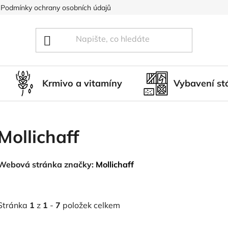
Podmínky ochrany osobních údajů
Blog
Hodnocení obcho
Krmivo a vitamíny
Vybavení st
Mollichaff
Webová stránka značky:
Mollichaff
Stránka
1
z
1
-
7
položek celkem