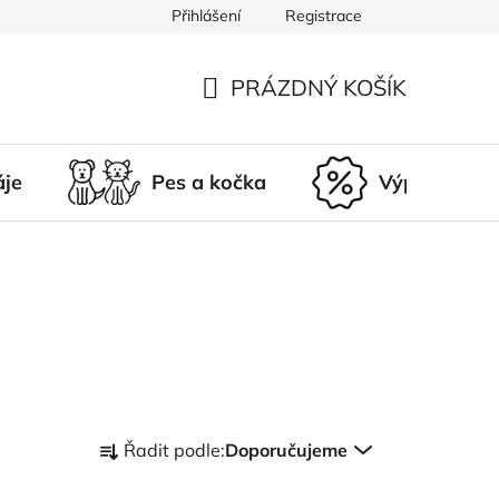
Přihlášení
Registrace
du
Doprava a platba
Nepřevzetí zásilky
Vrácení a r
PRÁZDNÝ KOŠÍK
NÁKUPNÍ
KOŠÍK
áje
Pes a kočka
Výprodej
Ř
Řadit podle:
Doporučujeme
a
z