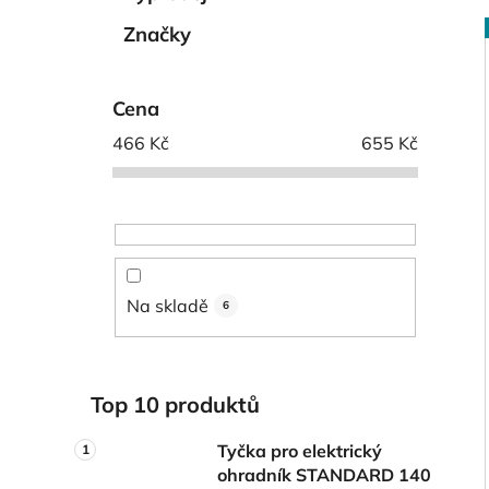
í
p
Značky
a
n
i
Cena
e
l
466
Kč
655
Kč
Na skladě
6
Top 10 produktů
Tyčka pro elektrický
ohradník STANDARD 140