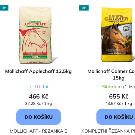
V
TIP
TIP
ý
p
s
p
r
o
d
Mollichaff Applechaff 12,5kg
Mollichaff Calmer C
u
15kg
k
7-10 dní
Skladem
(1 ks
t
466 Kč
655 Kč
ů
Měrná
Měrná
37,28 Kč / 1 kg
43,67 Kč / 1 kg
cena:
cena:
DO KOŠÍKU
DO KOŠÍKU
MOLLICHAFF - ŘEZANKA S
KOMPLETNÍ ŘEZANKA P