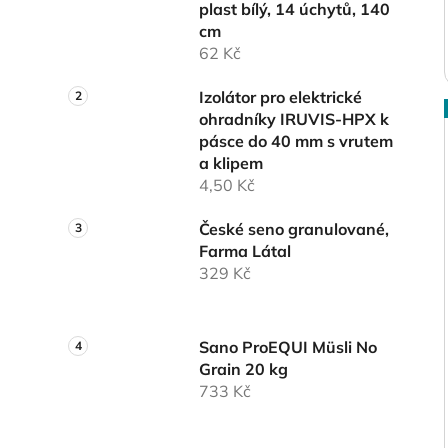
plast bílý, 14 úchytů, 140
cm
62 Kč
Izolátor pro elektrické
ohradníky IRUVIS-HPX k
pásce do 40 mm s vrutem
a klipem
4,50 Kč
České seno granulované,
Farma Látal
329 Kč
Sano ProEQUI Müsli No
Grain 20 kg
733 Kč