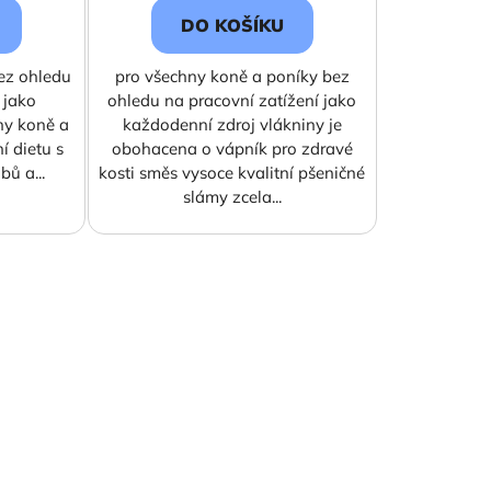
DO KOŠÍKU
ez ohledu
pro všechny koně a poníky bez
 jako
ohledu na pracovní zatížení jako
ny koně a
každodenní zdroj vlákniny je
í dietu s
obohacena o vápník pro zdravé
ů a...
kosti směs vysoce kvalitní pšeničné
slámy zcela...