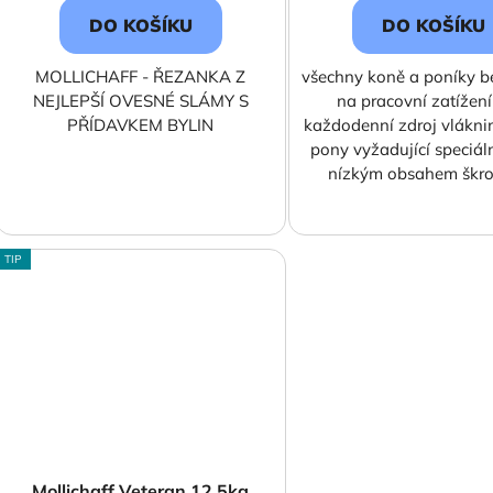
DO KOŠÍKU
DO KOŠÍKU
MOLLICHAFF - ŘEZANKA Z
všechny koně a poníky b
NEJLEPŠÍ OVESNÉ SLÁMY S
na pracovní zatížení
PŘÍDAVKEM BYLIN
každodenní zdroj vlákni
pony vyžadující speciáln
nízkým obsahem škrob
TIP
Mollichaff Veteran 12,5kg