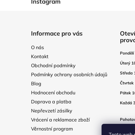
Instagram
Z
á
Informace pro vás
Oteví
p
prov
a
O nás
t
Pondělí
Kontakt
í
Úterý 1
Obchodní podmínky
Středa 
Podmínky ochrany osobních údajů
Blog
Čtvrtek
Hodnocení obchodu
Pátek 1
Doprava a platba
Každá 3
Nepřevzetí zásilky
Vrácení a reklamace zboží
Pohotov
otevřen
Věrnostní program
250Kč
Tento web 