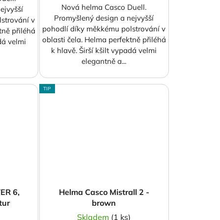
Nová helma Casco Duell.
ejvyšší
Promyšlený design a nejvyšší
strování v
pohodlí díky měkkému polstrování v
tně přiléhá
oblasti čela. Helma perfektně přiléhá
adá velmi
k hlavě. Širší kšilt vypadá velmi
elegantně a...
TIP
ER 6,
Helma Casco Mistrall 2 -
tur
brown
)
Skladem
(1 ks)