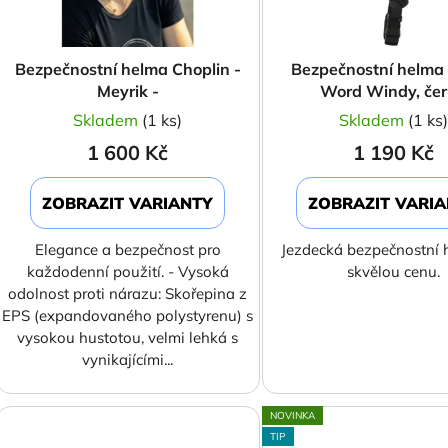
r
o
d
Bezpečnostní helma Choplin -
Bezpečnostní helma 
u
Meyrik -
Word Windy, če
k
Skladem
(1 ks)
Skladem
(1 ks
t
1 600 Kč
1 190 Kč
ů
ZOBRAZIT VARIANTY
ZOBRAZIT VARI
Elegance a bezpečnost pro
Jezdecká bezpečnostní 
každodenní použití. - Vysoká
skvělou cenu.
odolnost proti nárazu: Skořepina z
EPS (expandovaného polystyrenu) s
vysokou hustotou, velmi lehká s
vynikajícími...
NOVINKA
TIP