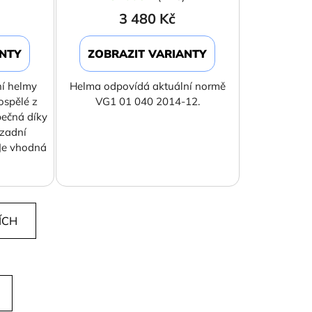
3 480 Kč
ANTY
ZOBRAZIT VARIANTY
ní helmy
Helma odpovídá aktuální normě
ospělé z
VG1 01 040 2014-12.
pečná díky
 zadní
. Je vhodná
ÍCH