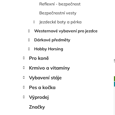
í
Reflexní - bezpečnost
p
a
Bezpečnostní vesty
n
Jezdecké boty a pérka
e
Westernové vybavení pro jezdce
l
Dárkové předměty
Hobby Horsing
Pro koně
Krmivo a vitamíny
Vybavení stáje
Pes a kočka
i
Výprodej
Značky