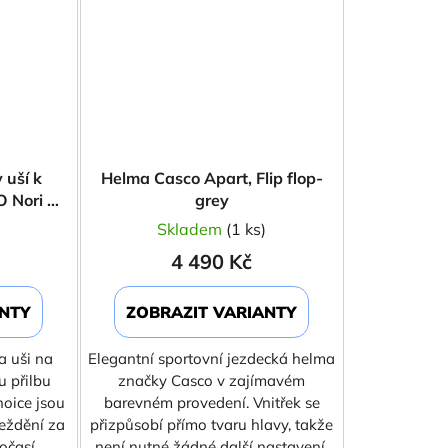
 uší k
Helma Casco Apart, Flip flop-
O Nori a
grey
)
Skladem
(1 ks)
4 490 Kč
ANTY
ZOBRAZIT VARIANTY
a uši na
Elegantní sportovní jezdecká helma
u přilbu
značky Casco v zajímavém
oice jsou
barevném provedení. Vnitřek se
ježdění za
přizpůsobí přímo tvaru hlavy, takže
očasí.
není nutné žádné další nastavení.