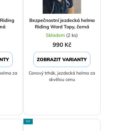
d
u
k
Riding
Bezpečnostní jezdecká helma
t
rná
Riding Word Topy, černá
ů
)
Skladem
(2 ks)
990 Kč
ANTY
ZOBRAZIT VARIANTY
helma za
Cenový trhák, jezdecká helma za
skvělou cenu
TIP