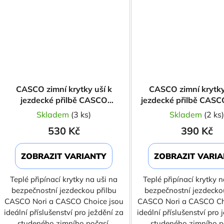
CASCO zimní krytky uší k
CASCO zimní krytky
jezdecké přilbě CASCO
jezdecké přilbě CASC
Mistrall 1 new
Choice
Skladem
(3 ks)
Skladem
(2 ks
530 Kč
390 Kč
ZOBRAZIT VARIANTY
ZOBRAZIT VARI
Teplé připínací krytky na uši na
Teplé připínací krytky n
bezpečnostní jezdeckou přilbu
bezpečnostní jezdecko
CASCO Nori a CASCO Choice jsou
CASCO Nori a CASCO Ch
ideální příslušenství pro ježdění za
ideální příslušenství pro 
studeného zimního počasí.
studeného zimního p