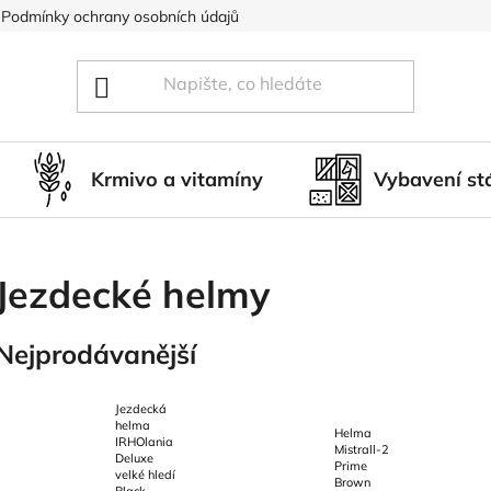
Podmínky ochrany osobních údajů
Blog
Hodnocení obcho
Krmivo a vitamíny
Vybavení st
Jezdecké helmy
Nejprodávanější
Jezdecká
helma
Helma
IRHOlania
Mistrall-2
Deluxe
Prime
velké hledí
Brown
Black