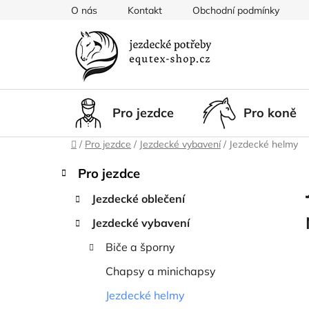
Přejít
O nás
Kontakt
Obchodní podmínky
na
obsah
Pro jezdce
Pro koně
Domů
/
Pro jezdce
/
Jezdecké vybavení
/
Jezdecké helmy
P
K
Přeskočit
Pro jezdce
a
kategorie
o
t
Jezdecké oblečení
s
e
t
Jezdecké vybavení
g
r
o
Biče a šporny
a
r
i
n
Chapsy a minichapsy
e
n
Jezdecké helmy