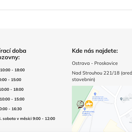
d
o
v
a
á
c
n
í
í
p
r
v
rací doba
Kde nás najdete:
k
ozovny:
y
v
Ostrava - Proskovice
ý
 10:00 - 18:00
Nad Strouhou 221/18 (areá
p
stavebnin)
0:00 - 15:00
i
s
10:00 - 18:00
u
 10:00 - 15:00
0:00 - 16:30
. sobota v měsíci 9:00 - 12:00