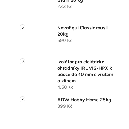
Grain 20 kg
733 Kč
NovaEqui Classic musli
20kg
590 Kč
Izolátor pro elektrické
ohradníky IRUVIS-HPX k
pásce do 40 mm s vrutem
a klipem
4,50 Kč
ADW Hobby Horse 25kg
399 Kč