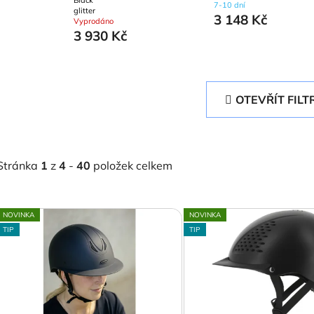
7-10 dní
glitter
3 148 Kč
Vyprodáno
3 930 Kč
OTEVŘÍT FILT
Stránka
1
z
4
-
40
položek celkem
V
NOVINKA
NOVINKA
ý
TIP
TIP
p
s
p