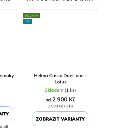
NOVINKA
TIP
 smoky
Helma Casco Duell one -
Lotus
)
Skladem
(1 ks)
2 900 Kč
od
Měrná
2 900 Kč / 1 ks
cena:
ANTY
ZOBRAZIT VARIANTY
uell.