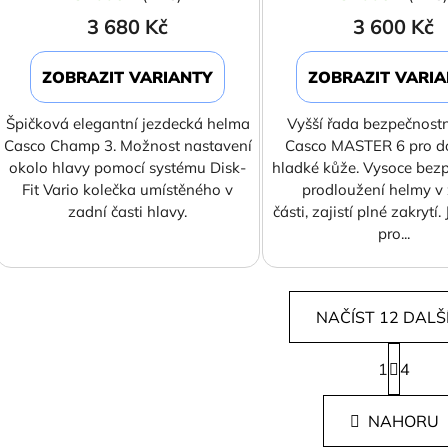
3 680 Kč
3 600 Kč
ZOBRAZIT VARIANTY
ZOBRAZIT VARI
Špičková elegantní jezdecká helma
Vyšší řada bezpečnost
Casco Champ 3. Možnost nastavení
Casco MASTER 6 pro d
okolo hlavy pomocí systému Disk-
hladké kůže. Vysoce bez
Fit Vario kolečka umístěného v
prodloužení helmy v
zadní časti hlavy.
části, zajistí plné zakrytí
pro...
NAČÍST 12 DALŠ
S
1
t
4
O
r
v
á
l
NAHORU
n
á
k