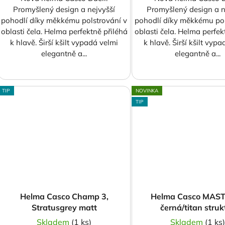
Promyšlený design a nejvyšší
Promyšlený design a n
pohodlí díky měkkému polstrování v
pohodlí díky měkkému pol
oblasti čela. Helma perfektně přiléhá
oblasti čela. Helma perfek
k hlavě. Širší kšilt vypadá velmi
k hlavě. Širší kšilt vyp
elegantně a...
elegantně a...
TIP
NOVINKA
TIP
Helma Casco Champ 3,
Helma Casco MAST
Stratusgrey matt
černá/titan struk
Skladem
(1 ks)
Skladem
(1 ks