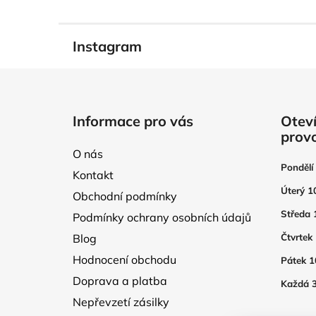
Instagram
Z
á
Informace pro vás
Oteví
p
prov
a
O nás
t
Pondělí
Kontakt
í
Úterý 1
Obchodní podmínky
Středa 
Podmínky ochrany osobních údajů
Blog
Čtvrtek
Hodnocení obchodu
Pátek 1
Doprava a platba
Každá 3
Nepřevzetí zásilky