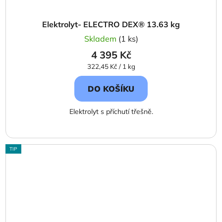
Elektrolyt- ELECTRO DEX® 13.63 kg
Skladem
(1 ks)
4 395 Kč
Měrná
322,45 Kč / 1 kg
cena:
DO KOŠÍKU
Elektrolyt s příchutí třešně.
TIP