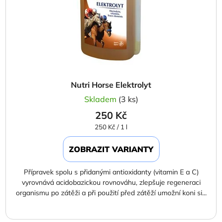
Nutri Horse Elektrolyt
Skladem
(3 ks)
250 Kč
Měrná
250 Kč / 1 l
cena:
ZOBRAZIT VARIANTY
Přípravek spolu s přidanými antioxidanty (vitamin E a C)
vyrovnává acidobazickou rovnováhu, zlepšuje regeneraci
organismu po zátěži a při použití před zátěží umožní koni si...