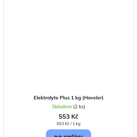
Elektrolyte Plus 1 kg (Hoveler)
Skladem
(2 ks)
553 Kč
Měrná
553 Kč / 1 kg
cena: