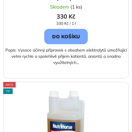
Skladem
(1 ks)
330 Kč
Měrná
330 Kč / 1 l
cena:
DO KOŠÍKU
Popis: Vysoce účinný přípravek s obsahem elektrolytů umožňující
velmi rychle a spolehlivě příjem kationtů, aniontů a snadno
využitelných...
AKCE
TIP