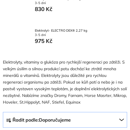
3-5 dní
830 Kč
Elektrolyt- ELECTRO DEX® 2,27 kg
3-5 dní
975 Kč
Elektrolyty, vitaminy a glukóza pro rychlejší regeneraci po zátěži. S
velkým úsilím a silnou produkcí potu dochází ke ztrátě mnoha
minerálů a vitamínů. Elektrolyty jsou důležité pro rychlou
regeneraci organismu po zátěži. Pokud se kůň potí a nebo je i na
pastvě vystaven vysokým teplotám, je doplnění elektrolytických solí
nezbytné. Nabízíme značky Dromy, Farnam, Horse Masrter, Mikrop,
Hoveler, St.Hippolyt, NAF, Stiefel, Equinox
Ř
Řadit podle:
Doporučujeme
a