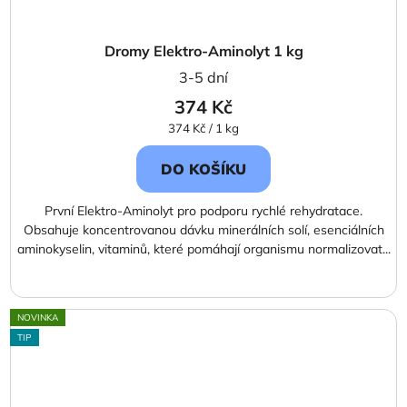
Dromy Elektro-Aminolyt 1 kg
3-5 dní
374 Kč
Měrná
374 Kč / 1 kg
cena:
DO KOŠÍKU
První Elektro-Aminolyt pro podporu rychlé rehydratace.
Obsahuje koncentrovanou dávku minerálních solí, esenciálních
aminokyselin, vitaminů, které pomáhají organismu normalizovat...
NOVINKA
TIP