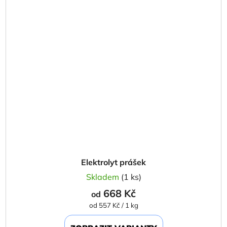
Elektrolyt prášek
Skladem
(1 ks)
668 Kč
od
Měrná
od 557 Kč / 1 kg
cena: