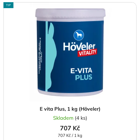
TIP
E vita Plus, 1 kg (Höveler)
Skladem
(4 ks)
707 Kč
Měrná
707 Kč / 1 kg