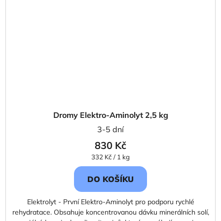
Dromy Elektro-Aminolyt 2,5 kg
3-5 dní
830 Kč
Měrná
332 Kč / 1 kg
cena:
DO KOŠÍKU
Elektrolyt - První Elektro-Aminolyt pro podporu rychlé
rehydratace. Obsahuje koncentrovanou dávku minerálních solí,