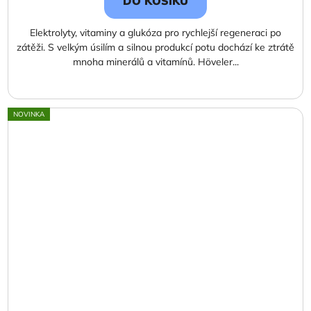
DO KOŠÍKU
Elektrolyty, vitaminy a glukóza pro rychlejší regeneraci po
zátěži. S velkým úsilím a silnou produkcí potu dochází ke ztrátě
mnoha minerálů a vitamínů. Höveler...
NOVINKA