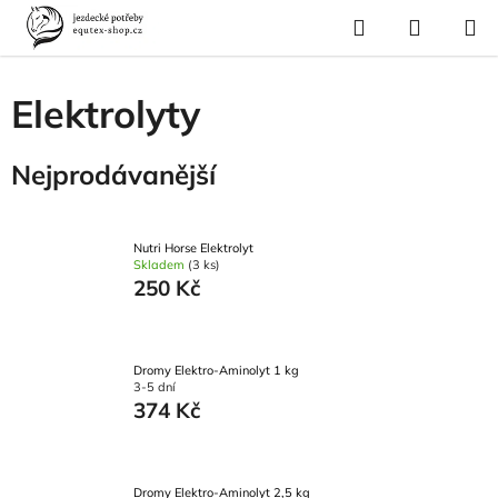
Přejít
Hledat
NÁKUP
na
Domů
/
Krmivo a vitamíny
/
Vitamíny a minerály
/
Elektrolyty
KOŠÍK
obsah
Elektrolyty
Nejprodávanější
Nutri Horse Elektrolyt
Skladem
(3 ks)
250 Kč
Dromy Elektro-Aminolyt 1 kg
3-5 dní
374 Kč
Dromy Elektro-Aminolyt 2,5 kg