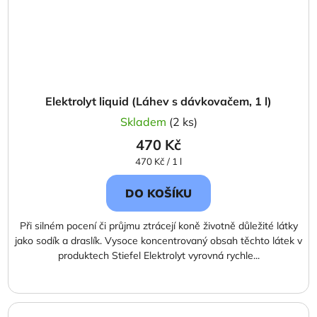
Elektrolyt liquid (Láhev s dávkovačem, 1 l)
Skladem
(2 ks)
470 Kč
Měrná
470 Kč / 1 l
cena:
DO KOŠÍKU
Při silném pocení či průjmu ztrácejí koně životně důležité látky
jako sodík a draslík. Vysoce koncentrovaný obsah těchto látek v
produktech Stiefel Elektrolyt vyrovná rychle...