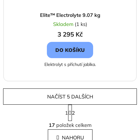
Elite™ Electrolyte 9.07 kg
Skladem
(1 ks)
3 295 Kč
DO KOŠÍKU
Elektrolyt s příchutí jablka.
NAČÍST 5 DALŠÍCH
S
1
t
2
r
O
á
17
položek celkem
v
n
l
k
NAHORU