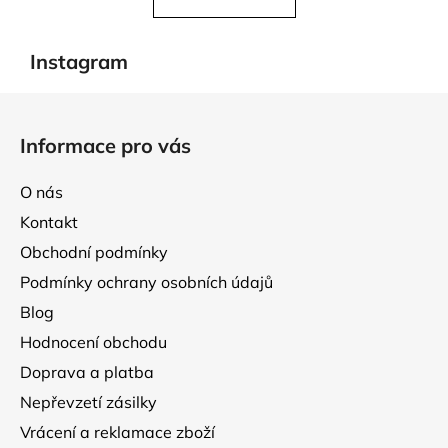
á
o
d
v
a
á
Instagram
c
n
í
í
Z
p
á
r
Informace pro vás
p
v
k
a
O nás
y
t
v
Kontakt
í
ý
Obchodní podmínky
p
Podmínky ochrany osobních údajů
i
s
Blog
u
Hodnocení obchodu
Doprava a platba
Nepřevzetí zásilky
Vrácení a reklamace zboží