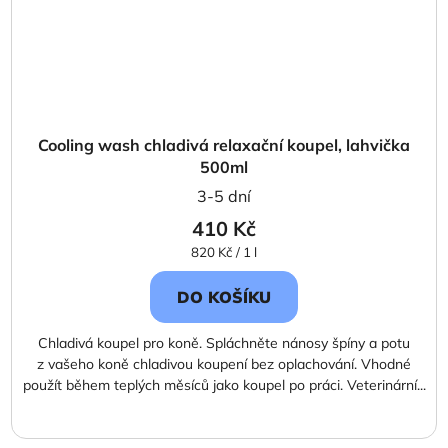
Cooling wash chladivá relaxační koupel, lahvička
500ml
3-5 dní
410 Kč
Měrná
820 Kč / 1 l
cena:
DO KOŠÍKU
Chladivá koupel pro koně. Spláchněte nánosy špíny a potu
z vašeho koně chladivou koupení bez oplachování. Vhodné
použít během teplých měsíců jako koupel po práci. Veterinární...