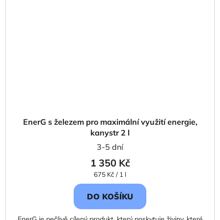
EnerG s železem pro maximální využití energie,
kanystr 2 l
3-5 dní
1 350 Kč
Měrná
675 Kč / 1 l
cena:
DO KOŠÍKU
EnerG je pečlivě cílený produkt, který poskytuje živiny, které