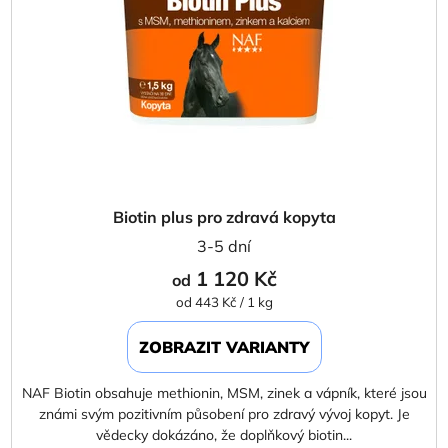
Biotin plus pro zdravá kopyta
3-5 dní
1 120 Kč
od
Měrná
od 443 Kč / 1 kg
cena:
ZOBRAZIT VARIANTY
NAF Biotin obsahuje methionin, MSM, zinek a vápník, které jsou
známi svým pozitivním působení pro zdravý vývoj kopyt. Je
vědecky dokázáno, že doplňkový biotin...