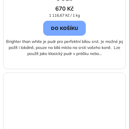
670 Kč
Měrná
1 116,67 Kč / 1 kg
cena:
DO KOŠÍKU
Brighter than white je pudr pro perfektní bílou srst. Je možné jej
požít i lokálně, pouze na bílá místa na srsti vašeho koně. Lze
použít jako klasický pudr v prášku nebo...