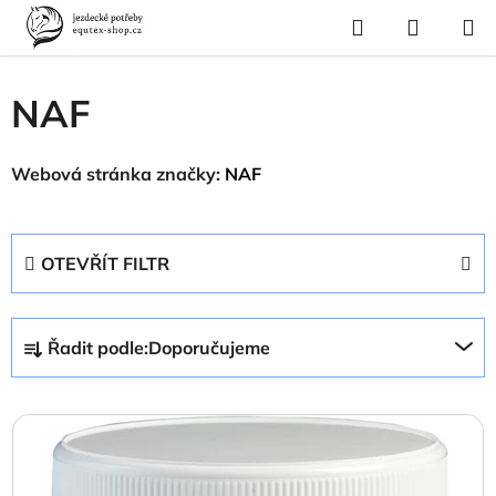
Přejít
Hledat
NÁKUP
na
Domů
/
Prodávané značky
/
NAF
KOŠÍK
obsah
NAF
Webová stránka značky:
NAF
OTEVŘÍT FILTR
Ř
Řadit podle:
Doporučujeme
a
z
V
e
ý
n
p
í