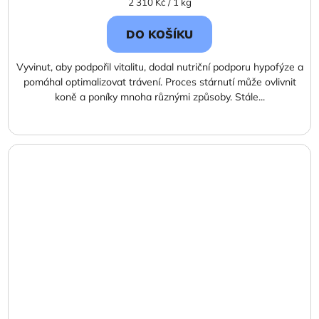
Měrná
2 310 Kč / 1 kg
cena:
DO KOŠÍKU
Vyvinut, aby podpořil vitalitu, dodal nutriční podporu hypofýze a
pomáhal optimalizovat trávení. Proces stárnutí může ovlivnit
koně a poníky mnoha různými způsoby. Stále...