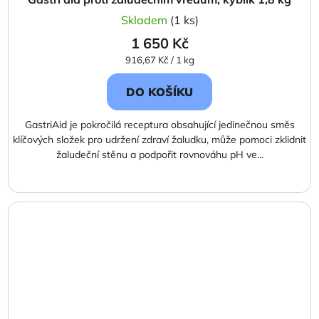
Skladem
(1 ks)
1 650 Kč
Měrná
916,67 Kč / 1 kg
cena:
DO KOŠÍKU
GastriAid je pokročilá receptura obsahující jedinečnou směs
klíčových složek pro udržení zdraví žaludku, může pomoci zklidnit
žaludeční stěnu a podpořit rovnováhu pH ve...