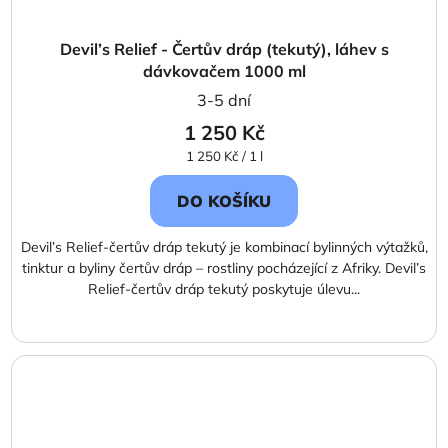
Devil’s Relief - Čertův dráp (tekutý), láhev s
dávkovačem 1000 ml
3-5 dní
1 250 Kč
Měrná
1 250 Kč / 1 l
cena:
DO KOŠÍKU
Devil’s Relief-čertův dráp tekutý je kombinací bylinných výtažků,
tinktur a byliny čertův dráp – rostliny pocházející z Afriky. Devil’s
Relief-čertův dráp tekutý poskytuje úlevu...