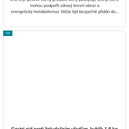
mohou podpořit zdravý krevní obraz a
energetický metabolismus. Může být bezpečně přidán do...
TIP
Gastri aid proti žaludečním vředům, kyblík 1,8 kg