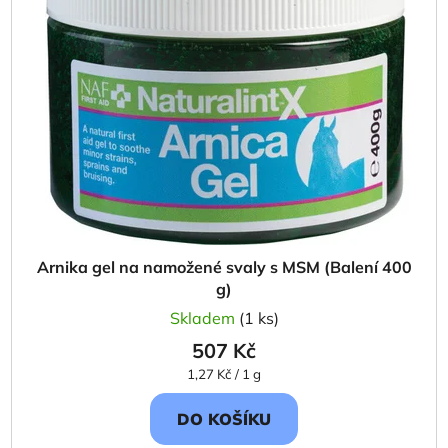
i
p
s
r
p
o
r
d
o
u
d
k
u
t
k
ů
t
ů
Arnika gel na namožené svaly s MSM (Balení 400
g)
Skladem
(1 ks)
507 Kč
Měrná
1,27 Kč / 1 g
cena:
DO KOŠÍKU