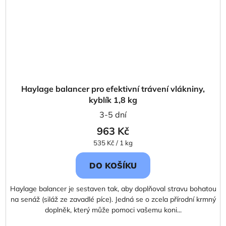
Haylage balancer pro efektivní trávení vlákniny,
kyblík 1,8 kg
3-5 dní
963 Kč
Měrná
535 Kč / 1 kg
cena:
DO KOŠÍKU
Haylage balancer je sestaven tak, aby doplňoval stravu bohatou
na senáž (siláž ze zavadlé píce). Jedná se o zcela přírodní krmný
doplněk, který může pomoci vašemu koni...