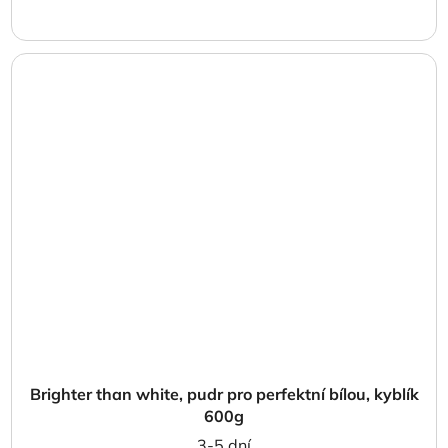
Brighter than white, pudr pro perfektní bílou, kyblík
600g
3-5 dní