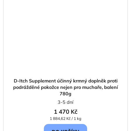
D-Itch Supplement účinný krmný doplněk proti
podrážděné pokožce nejen pro muchaře, balení
780g
3-5 dní
1 470 Kč
Měrná
1 884,62 Kč / 1 kg
cena: