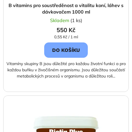
B vitamins pro soustředěnost a vitalitu koní, láhev s
dávkovačem 1000 ml
Skladem
(1 ks)
550 Kč
Měrná
0,55 Kč / 1 ml
cena:
DO KOŠÍKU
Vitamíny skupiny B jsou důležité pro každou životní funkci a pro
každou buňku v živočišném organismu. Jsou důležitou součástí
metabolických procesů v organismu a důležitou roli...