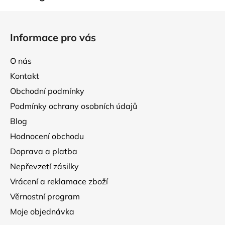
Z
á
Informace pro vás
p
a
O nás
t
Kontakt
í
Obchodní podmínky
Podmínky ochrany osobních údajů
Blog
Hodnocení obchodu
Doprava a platba
Nepřevzetí zásilky
Vrácení a reklamace zboží
Věrnostní program
Moje objednávka