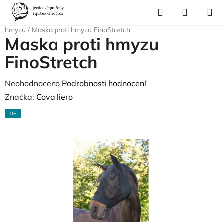
Přejít
Hledat
NÁKUP
na
Domů
/
Pro koně
/
Ochrana proti hmyzu a parazitům
/
Masky proti
KOŠÍK
obsah
hmyzu
/
Maska proti hmyzu FinoStretch
Maska proti hmyzu
FinoStretch
Průměrné
Neohodnoceno
Podrobnosti hodnocení
hodnocení
Značka:
Covalliero
produktu
TIP
je
0,0
z
5
hvězdiček.