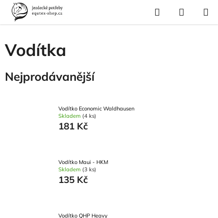
Přejít
Hledat
NÁKUP
na
Domů
/
Pro koně
/
Ohlávky a vodítka
/
Vodítka
KOŠÍK
obsah
Vodítka
Nejprodávanější
Vodítko Economic Waldhausen
Skladem
(4 ks)
181 Kč
Vodítko Maui - HKM
Skladem
(3 ks)
135 Kč
Vodítko QHP Heavy