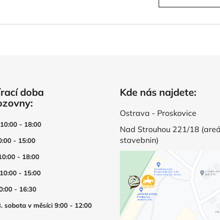
á
k
d
o
v
a
á
c
n
í
í
p
r
v
rací doba
Kde nás najdete:
k
ozovny:
y
v
Ostrava - Proskovice
ý
 10:00 - 18:00
Nad Strouhou 221/18 (areá
p
stavebnin)
0:00 - 15:00
i
s
10:00 - 18:00
u
 10:00 - 15:00
0:00 - 16:30
. sobota v měsíci 9:00 - 12:00