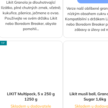
Likit Granola je dlouhotrvající
lízátko, plné chutných zrnek, včetně;
Verze naší oblíbené grano
kukuřice, pšenice, ječmene a ovsa.
nízkým obsahem cukru a
Používejte ve svém držáku Likit
Kompatibilní s držákem Li
nebo Boredom Breaker, abyste
nebo Boredom Breaker p
pomohli...
zábavy a úlevy od 
TIP
LIKIT Multipack, 5 x 250 g
Likit musli ball, Gra
1250 g
Sugar 1,6kg
Skladem u dodavatele
Skladem u dodava