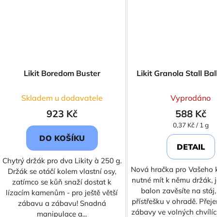
Likit Boredom Buster
Likit Granola Stall Bal
Skladem u dodavatele
Vyprodáno
923 Kč
588 Kč
Měrná
0,37 Kč / 1 g
cena:
DO KOŠÍKU
DETAIL
Chytrý držák pro dva Likity à 250 g.
Nová hračka pro Vašeho 
Držák se otáčí kolem vlastní osy,
nutné mít k němu držák,
zatímco se kůň snaží dostat k
balon zavěsíte na stáj
lízacím kamenům - pro ještě větší
přístřešku v ohradě. Pře
zábavu a zábavu! Snadná
zábavy ve volných chvílíc
manipulace a...