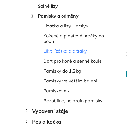
í
Solné lizy
p
a
Pamlsky a odměny
n
Lízátka a lizy Horslyx
e
Kožené a plastové hračky do
l
boxu
Likit lízátka a držáky
Dort pro koně a senné koule
Pamlsky do 1,2kg
Pamlsky ve větším balení
Pamlskovník
i
Bezobilné, no grain pamlsky
Vybavení stáje
Pes a kočka