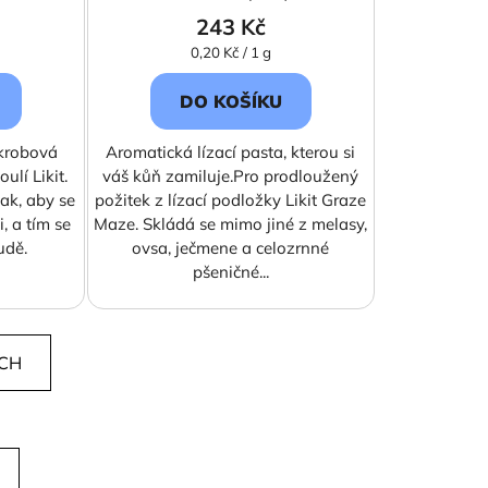
243 Kč
Měrná
0,20 Kč / 1 g
cena:
DO KOŠÍKU
krobová
Aromatická lízací pasta, kterou si
ulí Likit.
váš kůň zamiluje.Pro prodloužený
tak, aby se
požitek z lízací podložky Likit Graze
i, a tím se
Maze. Skládá se mimo jiné z melasy,
udě.
ovsa, ječmene a celozrnné
pšeničné...
ÍCH