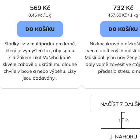
569 Kč
732 Kč
Měrná
Měrná
0,46 Kč / 1 g
457,50 Kč / 1 kg
cena:
cena:
DO KOŠÍKU
DO KOŠÍKU
Sladký liz v multipacku pro koně,
Nízkocukrová a nízkoš
který je vymyšlen tak, aby spolu
verze oblíbených müsli ko
s držákem Likit Vašeho koně
Müsli ball jsou navrženy 
skvěle zabavil a ukrátil mu dlouhé
daly volně zavěsit ve stáj
chvíle v boxe a nebo výběhu. Lizy
předešlo stresu a n
jsou dodávány...
NAČÍST 7 DALŠ
S
1
t
2
O
r
v
á
l
NAHORU
n