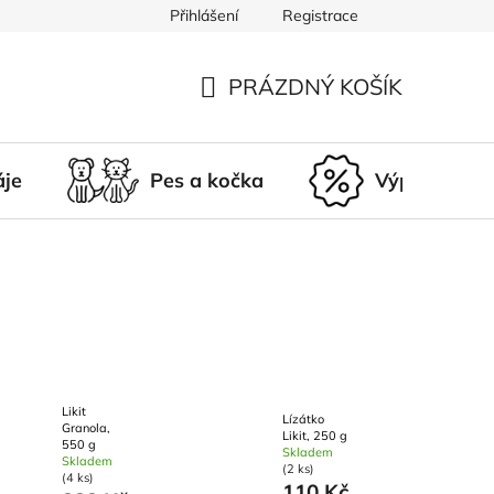
Přihlášení
Registrace
du
Doprava a platba
Nepřevzetí zásilky
Vrácení a r
PRÁZDNÝ KOŠÍK
NÁKUPNÍ
KOŠÍK
áje
Pes a kočka
Výprodej
Likit
Lízátko
Granola,
Likit, 250 g
550 g
Skladem
Skladem
(2 ks)
(4 ks)
110 Kč