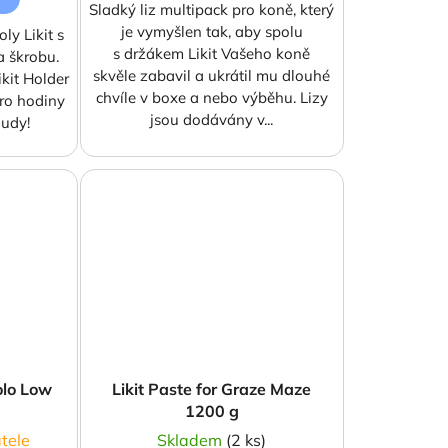
Sladký liz multipack pro koně, který
je vymyšlen tak, aby spolu
ly Likit s
s držákem Likit Vašeho koně
 škrobu.
skvěle zabavil a ukrátil mu dlouhé
kit Holder
chvíle v boxe a nebo výběhu. Lizy
ro hodiny
jsou dodávány v...
nudy!
nolo Low
Likit Paste for Graze Maze
1200 g
tele
Skladem
(2 ks)