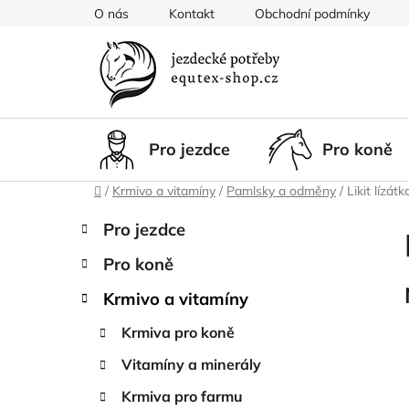
Přejít
O nás
Kontakt
Obchodní podmínky
na
obsah
Pro jezdce
Pro koně
Domů
/
Krmivo a vitamíny
/
Pamlsky a odměny
/
Likit lízát
P
K
Přeskočit
Pro jezdce
a
kategorie
o
t
Pro koně
s
e
t
g
Krmivo a vitamíny
r
o
Krmiva pro koně
a
r
i
n
Vitamíny a minerály
e
n
Krmiva pro farmu