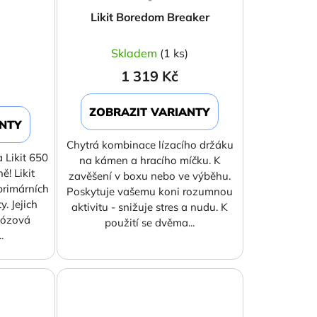
k
Likit Boredom Breaker
t
ů
)
Skladem
(1 ks)
1 319 Kč
ZOBRAZIT VARIANTY
ANTY
Chytrá kombinace lízacího držáku
a Likit 650
na kámen a hracího míčku. K
! Likit
zavěšení v boxu nebo ve výběhu.
primárních
Poskytuje vašemu koni rozumnou
y. Jejich
aktivitu - snižuje stres a nudu. K
kózová
použití se dvěma...
.