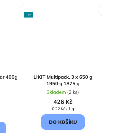
TIP
gar 400g
LIKIT Multipack, 3 x 650 g
1950 g 1875 g
)
Skladem
(2 ks)
426 Kč
Měrná
0,22 Kč / 1 g
cena:
DO KOŠÍKU