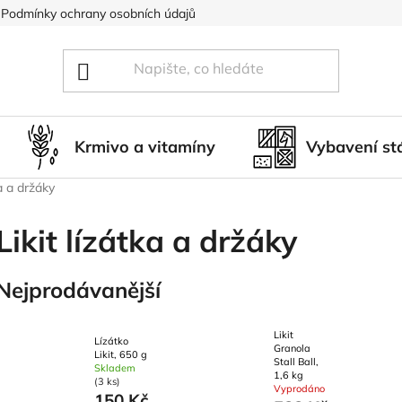
Podmínky ochrany osobních údajů
Blog
Hodnocení obcho
Krmivo a vitamíny
Vybavení st
ka a držáky
Likit lízátka a držáky
Nejprodávanější
Likit
Lízátko
Granola
Likit, 650 g
Stall Ball,
Skladem
1,6 kg
(3 ks)
Vyprodáno
150 Kč