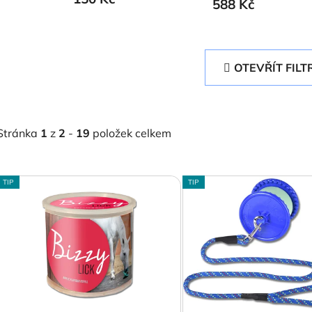
588 Kč
OTEVŘÍT FILT
Stránka
1
z
2
-
19
položek celkem
V
TIP
TIP
ý
p
s
p
r
o