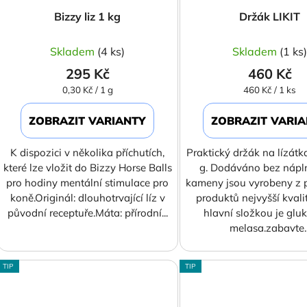
d
Bizzy liz 1 kg
Držák LIKIT
u
k
Skladem
(4 ks)
Skladem
(1 ks
t
295 Kč
460 Kč
ů
Měrná
Měrná
0,30 Kč / 1 g
460 Kč / 1 ks
cena:
cena:
ZOBRAZIT VARIANTY
ZOBRAZIT VARI
K dispozici v několika příchutích,
Praktický držák na lízátk
které lze vložit do Bizzy Horse Balls
g. Dodáváno bez náplně
pro hodiny mentální stimulace pro
kameny jsou vyrobeny z 
koně.Originál: dlouhotrvající líz v
produktů nejvyšší kvalit
původní receptuře.Máta: přírodní...
hlavní složkou je glu
melasa.zabavte..
TIP
TIP