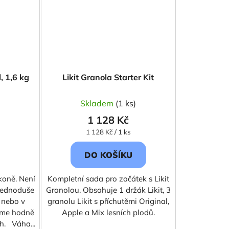
l, 1,6 kg
Likit Granola Starter Kit
Skladem
(1 ks)
1 128 Kč
Měrná
1 128 Kč / 1 ks
cena:
DO KOŠÍKU
koně. Není
Kompletní sada pro začátek s Likit
 jednoduše
Granolou. Obsahuje 1 držák Likit, 3
, nebo v
granolu Likit s příchutěmi Original,
jeme hodně
Apple a Mix lesních plodů.
h. Váha...