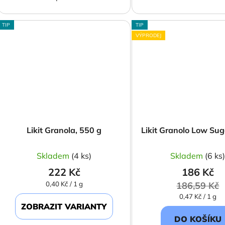
TIP
TIP
VÝPRODEJ
Likit Granola, 550 g
Likit Granolo Low Su
Skladem
(4 ks)
Skladem
(6 ks
222 Kč
186 Kč
Měrná
0,40 Kč / 1 g
186,59 Kč
cena:
Měrná
0,47 Kč / 1 g
cena:
ZOBRAZIT VARIANTY
DO KOŠÍKU