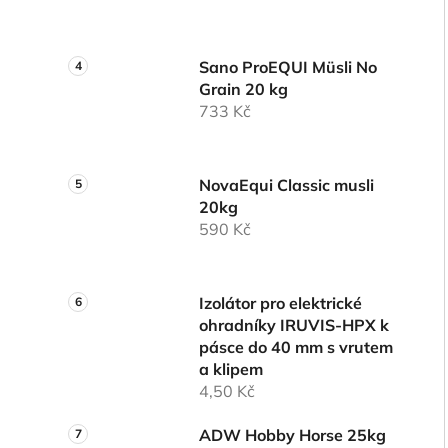
Sano ProEQUI Müsli No
Grain 20 kg
733 Kč
NovaEqui Classic musli
20kg
590 Kč
Izolátor pro elektrické
ohradníky IRUVIS-HPX k
pásce do 40 mm s vrutem
a klipem
4,50 Kč
ADW Hobby Horse 25kg