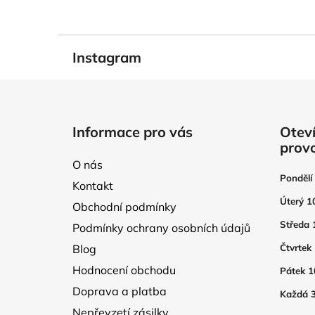
Instagram
Z
á
Informace pro vás
Oteví
p
prov
a
O nás
t
Pondělí
Kontakt
í
Úterý 1
Obchodní podmínky
Středa 
Podmínky ochrany osobních údajů
Blog
Čtvrtek
Hodnocení obchodu
Pátek 1
Doprava a platba
Každá 3
Nepřevzetí zásilky