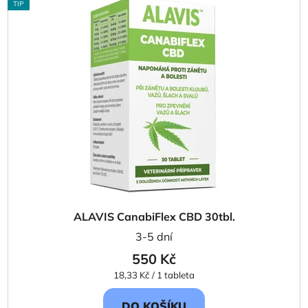
TIP
ALAVIS CanabiFlex CBD 30tbl.
3-5 dní
550 Kč
Měrná
18,33 Kč / 1 tableta
cena:
DO KOŠÍKU