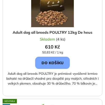
Adult dog all breeds POULTRY 12kg De heus
Skladem
(4 ks)
610 Kč
Měrná
50,83 Kč / 1 kg
cena:
DO KOŠÍKU
Adult dog all breeds POULTRY je prémiové vyvážené krmivo
bohaté na drůbeží vhodné pro dospělé psy malých, středních i
velkých plemen. obsahuje 30 % drůbežího. 70 % bílkovin je...
NOVINKA