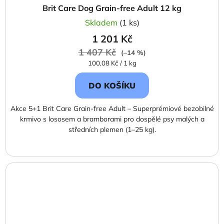
Brit Care Dog Grain-free Adult 12 kg
Skladem
(1 ks)
1 201 Kč
1 407 Kč
(–14 %)
Měrná
100,08 Kč / 1 kg
cena:
DO KOŠÍKU
Akce 5+1 Brit Care Grain-free Adult – Superprémiové bezobilné
krmivo s lososem a bramborami pro dospělé psy malých a
středních plemen (1–25 kg).