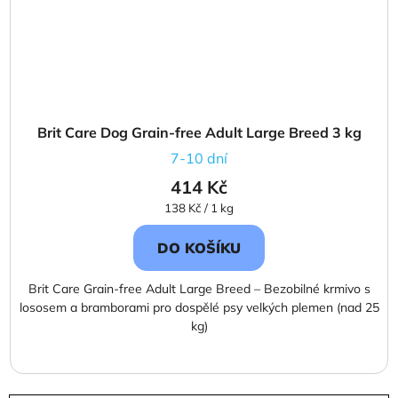
Brit Care Dog Grain-free Adult Large Breed 3 kg
7-10 dní
414 Kč
Měrná
138 Kč / 1 kg
cena:
DO KOŠÍKU
Brit Care Grain-free Adult Large Breed – Bezobilné krmivo s
lososem a bramborami pro dospělé psy velkých plemen (nad 25
kg)