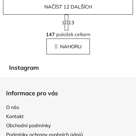
NAČÍST 12 DALŠÍCH
S
1
t
13
r
O
á
147
položek celkem
v
n
l
k
NAHORU
á
o
d
v
a
á
Instagram
c
n
í
í
Z
p
á
r
Informace pro vás
p
v
k
a
O nás
y
t
v
Kontakt
í
ý
Obchodní podmínky
p
Podmínky ochrany osobních údajů