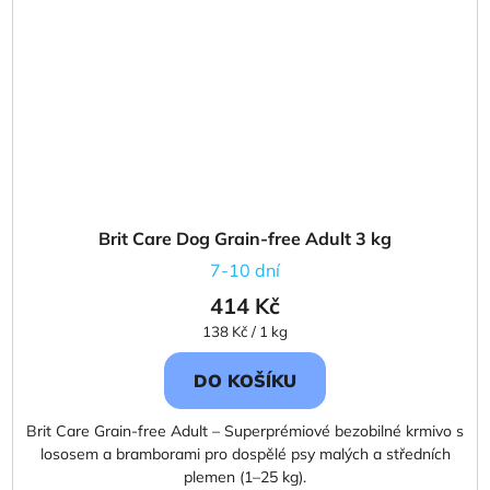
Brit Care Dog Grain-free Adult 3 kg
7-10 dní
414 Kč
Měrná
138 Kč / 1 kg
cena:
DO KOŠÍKU
Brit Care Grain-free Adult – Superprémiové bezobilné krmivo s
lososem a bramborami pro dospělé psy malých a středních
plemen (1–25 kg).