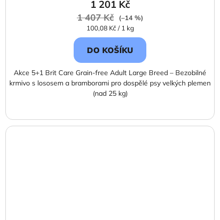
1 201 Kč
1 407 Kč
(–14 %)
Měrná
100,08 Kč / 1 kg
cena:
DO KOŠÍKU
Akce 5+1 Brit Care Grain-free Adult Large Breed – Bezobilné
krmivo s lososem a bramborami pro dospělé psy velkých plemen
(nad 25 kg)