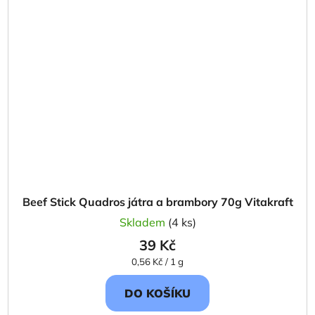
Beef Stick Quadros játra a brambory 70g Vitakraft
Skladem
(4 ks)
39 Kč
Měrná
0,56 Kč / 1 g
cena:
DO KOŠÍKU