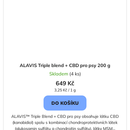
ALAVIS Triple blend + CBD pro psy 200 g
Skladem
(4 ks)
649 Kč
Měrná
3,25 Kč / 1 g
cena:
DO KOŠÍKU
ALAVIS™ Triple Blend + CBD pro psy obsahuje látku CBD
(kanabidiol) spolu s kombinací chondroprotek­tivních látek
(glukosamin sulfátu a chondroitin sulfátu), látky MSM...