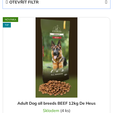
OTEVŘÍT FILTR
n
í
V
p
NOVINKA
ý
r
TIP
p
o
i
d
s
u
p
k
r
t
o
ů
d
u
k
t
ů
Adult Dog all breeds BEEF 12kg De Heus
Skladem
(4 ks)