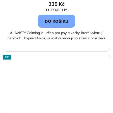
335 Kč
Měrná
11,17 Kč / 1 ks
cena:
DO KOŠÍKU
ALAVIS™ Calming je určen pro psy a kočky, které vykazují
nervozitu, hyperaktivitu, úzkost či reagují na stres z prostředí.
TIP