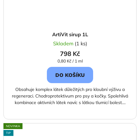
ArtiVit sirup 1L
Skladem
(1 ks)
798 Kč
Měrná
0,80 Kč / 1 ml
cena:
DO KOŠÍKU
Obsahuje komplex látek důležitých pro kloubní výživu a
regeneraci. Chodroprotektivum pro psy a kočky. Spolehlivá
kombinace aktivních látek navíc s látkou tlumicí bolest....
NOVINKA
TIP