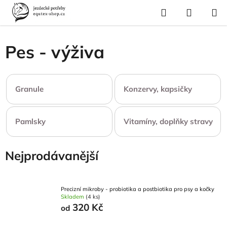
Přejít
Hledat
NÁKUP
na
Domů
/
Pes a kočka
/
Pes - výživa
KOŠÍK
obsah
Pes - výživa
Granule
Konzervy, kapsičky
Pamlsky
Vitamíny, doplňky stravy
Nejprodávanější
Precizní mikroby - probiotika a postbiotika pro psy a kočky
Skladem
(4 ks)
320 Kč
od