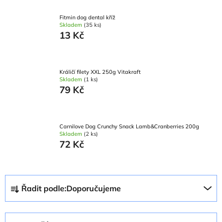
Fitmin dog dental kříž
Skladem
(35 ks)
13 Kč
Králičí filety XXL 250g Vitakraft
Skladem
(1 ks)
79 Kč
Carnilove Dog Crunchy Snack Lamb&Cranberries 200g
Skladem
(2 ks)
72 Kč
Ř
Řadit podle:
Doporučujeme
a
z
e