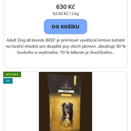
630 Kč
Měrná
52,50 Kč / 1 kg
cena:
DO KOŠÍKU
Adult Dog all breeds BEEF je prémiové vyvážené krmivo bohaté
na hovězí vhodné pro dospělé psy všech plemen. obsahuje 30 %
hovězího a vepřového. 70 % bílkovin je živočišného...
NOVINKA
TIP