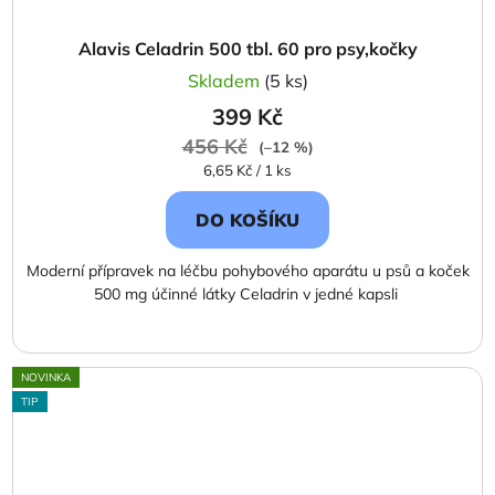
Alavis Celadrin 500 tbl. 60 pro psy,kočky
Skladem
(5 ks)
399 Kč
456 Kč
(–12 %)
Měrná
6,65 Kč / 1 ks
cena:
DO KOŠÍKU
Moderní přípravek na léčbu pohybového aparátu u psů a koček
500 mg účinné látky Celadrin v jedné kapsli
NOVINKA
TIP