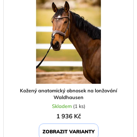
p
o
i
d
s
u
p
k
r
t
o
ů
d
u
k
t
ů
Kožený anatomický obnosek na lonžování
Waldhausen
Skladem
(1 ks)
1 936 Kč
ZOBRAZIT VARIANTY