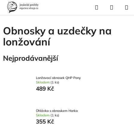
Přejít
Hledat
NÁKUP
na
Domů
/
Pro koně
/
Lonžování
/
Obnosky a uzdečky na lonžování
KOŠÍK
obsah
Obnosky a uzdečky na
lonžování
Nejprodávanější
Lonžovací obnosek QHP Pony
Skladem
(1 ks)
489 Kč
Ohlávka s obnoskem Horka
Skladem
(1 ks)
355 Kč