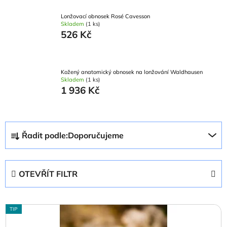
Lonžovací obnosek Rosé Cavesson
Skladem
(1 ks)
526 Kč
Kožený anatomický obnosek na lonžování Waldhausen
Skladem
(1 ks)
1 936 Kč
Ř
Řadit podle:
Doporučujeme
a
z
e
OTEVŘÍT FILTR
n
í
V
p
TIP
ý
r