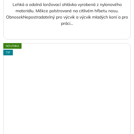
Lehká a odolná lonžovací ohlávka vyrobená z nylonového
materiálu. Měkce polstrované na citlivém hřbetu nosu.
ObnosekNepostradatelný pro výcvik a výcvik mladých koní a pro
práci...
NOVINKA
TIP