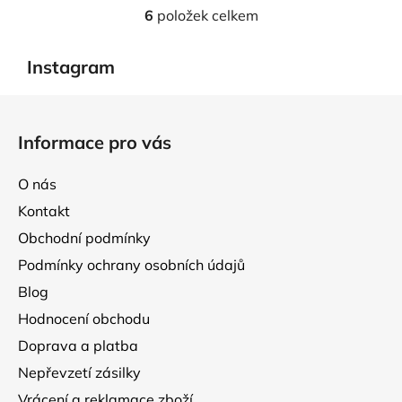
6
položek celkem
O
v
l
Instagram
á
d
Z
a
á
Informace pro vás
c
p
í
a
p
O nás
t
r
Kontakt
í
v
Obchodní podmínky
k
y
Podmínky ochrany osobních údajů
v
Blog
ý
p
Hodnocení obchodu
i
Doprava a platba
s
Nepřevzetí zásilky
u
Vrácení a reklamace zboží