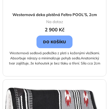
t
ů
Westernová deka plstěná Feltro POOL'S, 2cm
Na dotaz
2 900 Kč
DO KOŠÍKU
Westernová sedlová podložka z plsti s koženými vložkami.
Absorbuje nárazy a minimalizuje pohyb sedla.Anatomický
tvar zajišťuje, že kohoutek je bez tlaku a tření. Síla cca 2cm