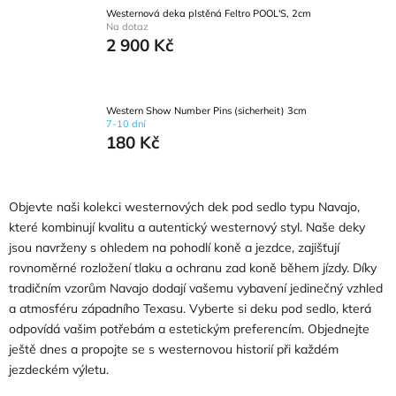
Westernová deka plstěná Feltro POOL'S, 2cm
Na dotaz
2 900 Kč
Western Show Number Pins (sicherheit) 3cm
7-10 dní
180 Kč
Objevte naši kolekci westernových dek pod sedlo typu Navajo,
které kombinují kvalitu a autentický westernový styl. Naše deky
jsou navrženy s ohledem na pohodlí koně a jezdce, zajišťují
rovnoměrné rozložení tlaku a ochranu zad koně během jízdy. Díky
tradičním vzorům Navajo dodají vašemu vybavení jedinečný vzhled
a atmosféru západního Texasu. Vyberte si deku pod sedlo, která
odpovídá vašim potřebám a estetickým preferencím. Objednejte
ještě dnes a propojte se s westernovou historií při každém
jezdeckém výletu.