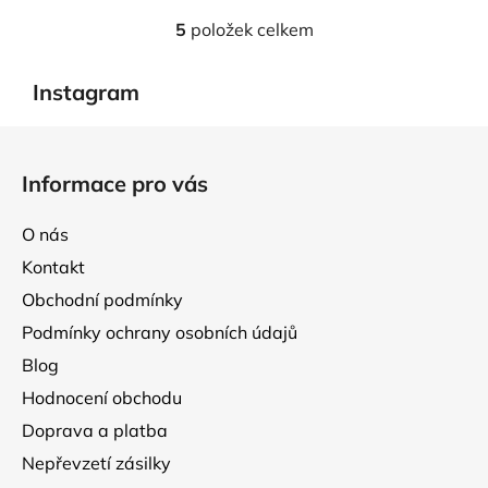
5
položek celkem
O
v
l
Instagram
á
d
Z
a
á
Informace pro vás
c
p
í
a
p
O nás
t
r
Kontakt
í
v
Obchodní podmínky
k
y
Podmínky ochrany osobních údajů
v
Blog
ý
p
Hodnocení obchodu
i
Doprava a platba
s
Nepřevzetí zásilky
u