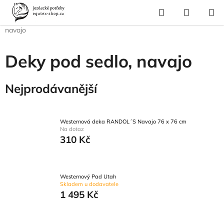
Přejít
Hledat
NÁKUP
na
Domů
/
Pro koně
/
Westernové vybavení pro koně
/
Deky pod sedlo,
KOŠÍK
obsah
navajo
Deky pod sedlo, navajo
Nejprodávanější
Westernová deka RANDOL´S Navajo 76 x 76 cm
Na dotaz
310 Kč
Westernový Pad Utah
Skladem u dodavatele
1 495 Kč