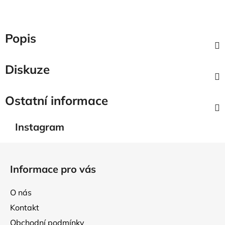
Popis
Diskuze
Ostatní informace
Instagram
Z
á
Informace pro vás
p
a
O nás
t
Kontakt
í
Obchodní podmínky