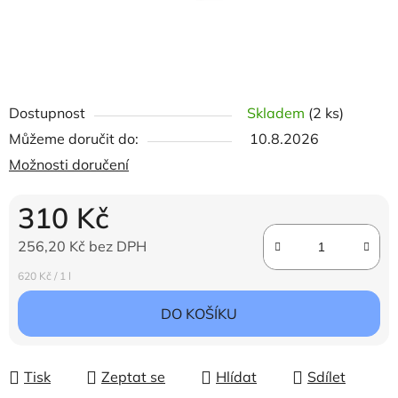
Dostupnost
Skladem
(2 ks)
Můžeme doručit do:
10.8.2026
Možnosti doručení
310 Kč
256,20 Kč bez DPH
Měrná cena:
620 Kč / 1 l
DO KOŠÍKU
Tisk
Zeptat se
Hlídat
Sdílet