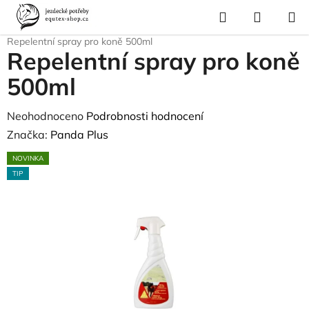
Přejít
Hledat
NÁKUP
na
Domů
/
Pro koně
/
Ochrana proti hmyzu a parazitům
/
Repelenty
/
KOŠÍK
obsah
Repelentní spray pro koně 500ml
Repelentní spray pro koně
500ml
Průměrné
Neohodnoceno
Podrobnosti hodnocení
hodnocení
Značka:
Panda Plus
produktu
NOVINKA
je
TIP
0,0
z
5
hvězdiček.