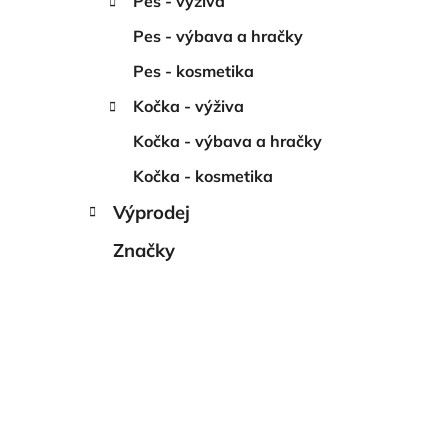
Pes - výživa
í
p
Pes - výbava a hračky
a
Pes - kosmetika
n
Kočka - výživa
e
l
Kočka - výbava a hračky
Kočka - kosmetika
Výprodej
Značky