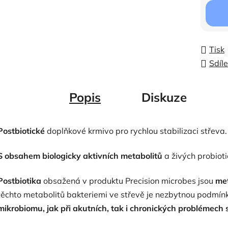
Tisk
Sdíle
Popis
Diskuze
Postbiotické
doplňkové krmivo pro rychlou stabilizaci střeva.
S obsahem biologicky aktivních metabolitů
a živých probioti
Postbiotika
obsažená v produktu Precision microbes jsou
met
těchto metabolitů bakteriemi ve střevě je nezbytnou podmín
mikrobiomu, jak při akutních, tak i chronických problémech 