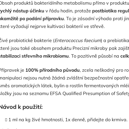
Obsah produktů bakteriálního metabolismu přímo v produktu P
rychlý nástup účinku
v řádu hodin, protože
postbiotika regu
okamžitě po podání přípravku
. To je zásadní výhoda proti 
které vyžadují nejprve kultivaci bakterií ve střevě.
Živé probiotické bakterie (
Enterococcus faecium
) a prebiotika
které jsou také obsahem produktu Precizní mikroby pak zajišť
stabilizaci střevního mikrobiomu
. To pozitivně působí na
cel
Přípravek je
100% přírodního původu
, zcela neškodný pro rost
manipulaci nejsou nutná žádná zvláštní bezpečnostní opatřen
směs aromatických látek, bylin a rostlin fermentovaných ml
složky jsou na seznamu EFSA Qualified Presumption of Safet
Návod k použití:
1 ml na kg živé hmotnosti, 1x denně, přidejte do krmiva.