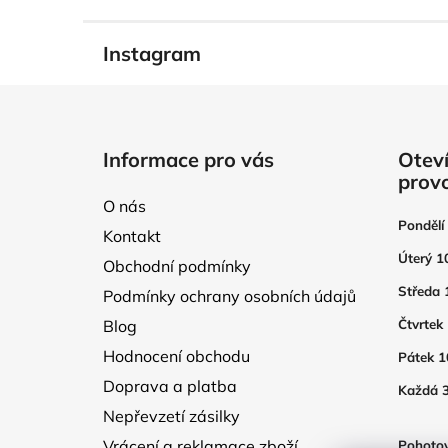
Instagram
Z
á
Informace pro vás
Oteví
p
prov
a
O nás
t
Pondělí
Kontakt
í
Úterý 1
Obchodní podmínky
Středa 
Podmínky ochrany osobních údajů
Blog
Čtvrtek
Hodnocení obchodu
Pátek 1
Doprava a platba
Každá 3
Nepřevzetí zásilky
Vrácení a reklamace zboží
Pohotov