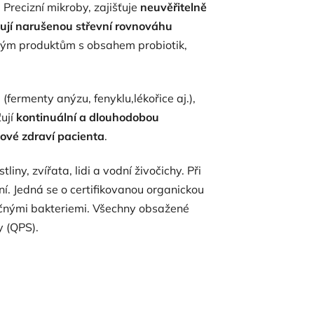
recizní mikroby, zajišťuje
neuvěřitelně
lují narušenou střevní rovnováhu
jiným produktům s obsahem probiotik,
 (fermenty anýzu, fenyklu,lékořice aj.),
ují
kontinuální a dlouhodobou
kové zdraví pacienta
.
liny, zvířata, lidi a vodní živočichy. Při
í. Jedná se o certifikovanou organickou
éčnými bakteriemi. Všechny obsažené
y (QPS).