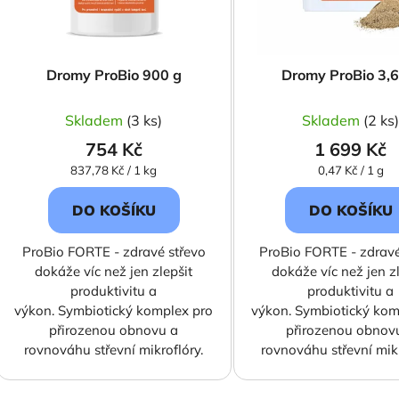
Dromy ProBio 900 g
Dromy ProBio 3,6
Skladem
(3 ks)
Skladem
(2 ks
754 Kč
1 699 Kč
Měrná
Měrná
837,78 Kč / 1 kg
0,47 Kč / 1 g
cena:
cena:
DO KOŠÍKU
DO KOŠÍKU
ProBio FORTE - zdravé střevo
ProBio FORTE - zdravé
dokáže víc než jen zlepšit
dokáže víc než jen z
produktivitu a
produktivitu a
výkon. Symbiotický komplex pro
výkon. Symbiotický kom
přirozenou obnovu a
přirozenou obnov
rovnováhu střevní mikroflóry.
rovnováhu střevní mikr