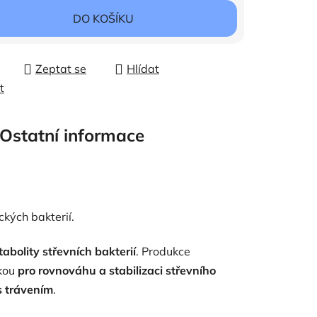
DO KOŠÍKU
Zeptat se
Hlídat
t
Ostatní informace
ckých bakterií.
abolity střevních bakterií
. Produkce
kou
pro rovnováhu a stabilizaci střevního
s trávením
.