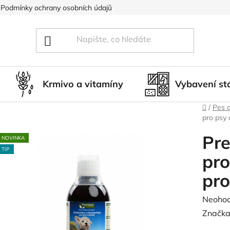
Podmínky ochrany osobních údajů
Blog
Hodnocení obcho
Krmivo a vitamíny
Vybavení st
Domů
/
Pes 
pro psy 
Pre
NOVINKA
TIP
pro
pro
Průměr
Neoho
hodnoc
Značka
produk