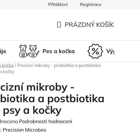
Přihlášení
Registrace
du
Doprava a platba
Nepřevzetí zásilky
Vrácení a r
PRÁZDNÝ KOŠÍK
NÁKUPNÍ
KOŠÍK
áje
Pes a kočka
Výprodej
a kočka
/
Precizní mikroby - probiotika a postbiotika
a kočky
cizní mikroby -
biotika a postbiotika
 psy a kočky
né
dnoceno
Podrobnosti hodnocení
ení
:
Precision Microbes
tu