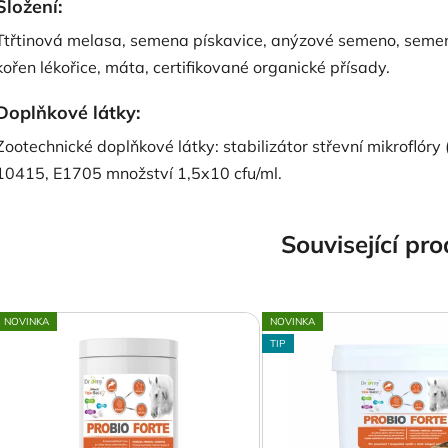
Složení:
Ttřtinová melasa, semena pískavice, anýzové semeno, semeno 
kořen lékořice, máta, certifikované organické přísady.
Doplňkové látky:
Zootechnické doplňkové látky: stabilizátor střevní mikrofló
10415, E1705 množství 1,5x10 cfu/ml.
Související pr
NOVINKA
NOVINKA
TIP