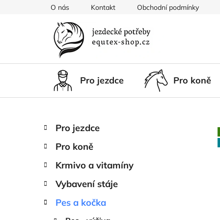
Přejít
O nás
Kontakt
Obchodní podmínky
na
obsah
Pro jezdce
Pro koně
P
K
Přeskočit
Pro jezdce
a
kategorie
o
t
Pro koně
s
e
t
g
Krmivo a vitamíny
r
o
Vybavení stáje
a
r
i
n
Pes a kočka
e
n