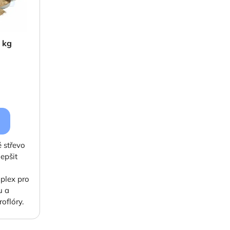
 kg
)
 střevo
lepšit
plex pro
u a
oflóry.