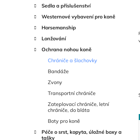
í
Sedla a příslušenství
p
a
Westernové vybavení pro koně
n
Horsemanship
e
Lonžování
l
Ochrana nohou koně
Chrániče a šlachovky
Bandáže
Zvony
Transportní chrániče
Zateplovací chrániče, letní
chrániče, do bláta
Boty pro koně
Péče o srst, kopyta, úložné boxy a
i
tašky