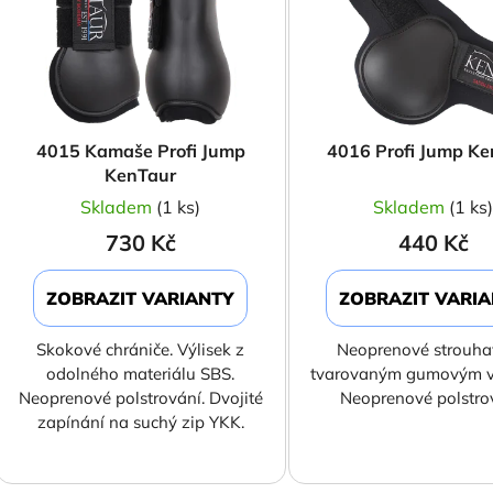
s
p
r
o
d
4015 Kamaše Profi Jump
4016 Profi Jump K
u
KenTaur
k
Skladem
(1 ks)
Skladem
(1 ks
t
730 Kč
440 Kč
ů
ZOBRAZIT VARIANTY
ZOBRAZIT VARI
Skokové chrániče. Výlisek z
Neoprenové strouha
odolného materiálu SBS.
tvarovaným gumovým v
Neoprenové polstrování. Dvojité
Neoprenové polstro
zapínání na suchý zip YKK.