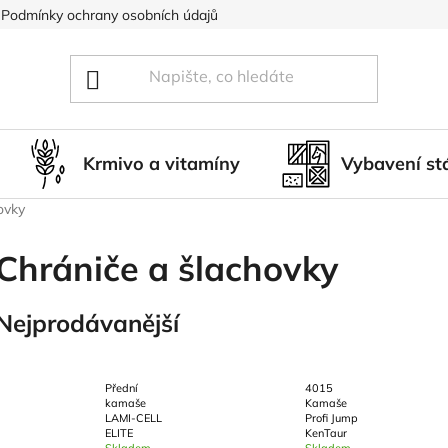
Podmínky ochrany osobních údajů
Blog
Hodnocení obcho
Krmivo a vitamíny
Vybavení st
ovky
Chrániče a šlachovky
Nejprodávanější
Přední
4015
kamaše
Kamaše
LAMI-CELL
Profi Jump
ELITE
KenTaur
Skladem
Skladem