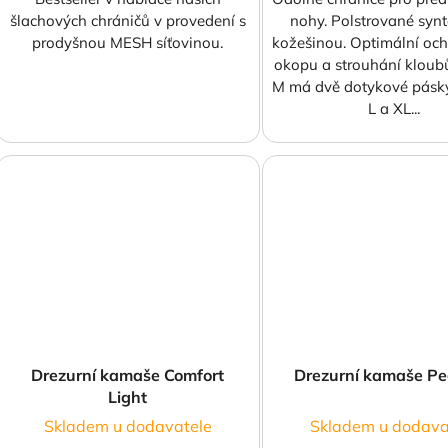
šlachových chráničů v provedení s
nohy. Polstrované synt
prodyšnou MESH síťovinou.
kožešinou. Optimální och
okopu a strouhání kloubů
M má dvě dotykové pásky,
L a XL...
Drezurní kamaše Comfort
Drezurní kamaše P
Light
Skladem u dodavatele
Skladem u dodava