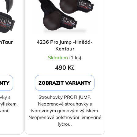
r
o
d
u
k
enTaur
4236 Pro Jump -Hnědá-
t
Kentaur
ů
)
Skladem
(1 ks)
490 Kč
ANTY
ZOBRAZIT VARIANTY
vky s
Strouhavky PROFI JUMP.
ýliskem.
Neoprenové strouhavky s
vání.
tvarovaným gumovým výliskem.
Neoprenové polstrování lemované
lycrou.