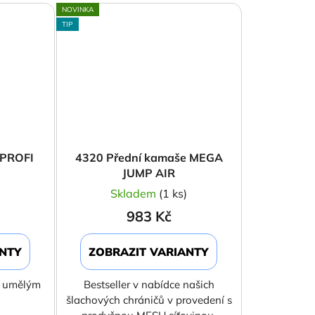
NOVINKA
TIP
 PROFI
4320 Přední kamaše MEGA
JUMP AIR
)
Skladem
(1 ks)
983 Kč
ANTY
ZOBRAZIT VARIANTY
s umělým
Bestseller v nabídce našich
šlachových chráničů v provedení s