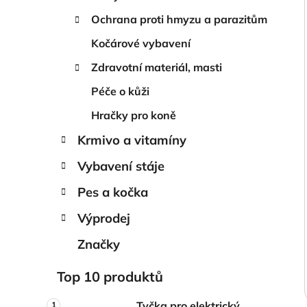
Ochrana proti hmyzu a parazitům
Kočárové vybavení
Zdravotní materiál, masti
Péče o kůži
Hračky pro koně
Krmivo a vitamíny
Vybavení stáje
Pes a kočka
Výprodej
Značky
Top 10 produktů
Tyčka pro elektrický