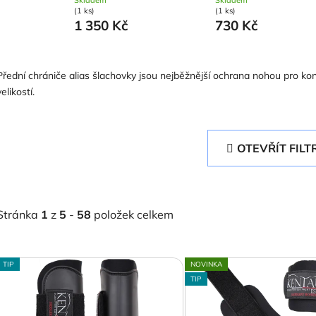
(1 ks)
(1 ks)
1 350 Kč
730 Kč
Přední chrániče alias šlachovky jsou nejběžnější ochrana nohou pro k
velikostí.
OTEVŘÍT FILT
Stránka
1
z
5
-
58
položek celkem
V
TIP
NOVINKA
ý
TIP
p