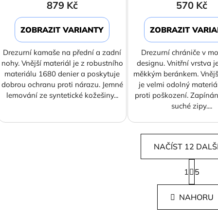
879 Kč
570 Kč
ZOBRAZIT VARIANTY
ZOBRAZIT VARI
Drezurní kamaše na přední a zadní
Drezurní chrániče v m
nohy. Vnější materiál je z robustního
designu. Vnitřní vrstva j
materiálu 1680 denier a poskytuje
měkkým beránkem. Vnější
dobrou ochranu proti nárazu. Jemné
je velmi odolný materiá
lemování ze syntetické kožešiny...
proti poškození. Zapínán
suché zipy....
NAČÍST 12 DALŠ
S
1
t
5
O
r
v
á
l
NAHORU
n
á
k