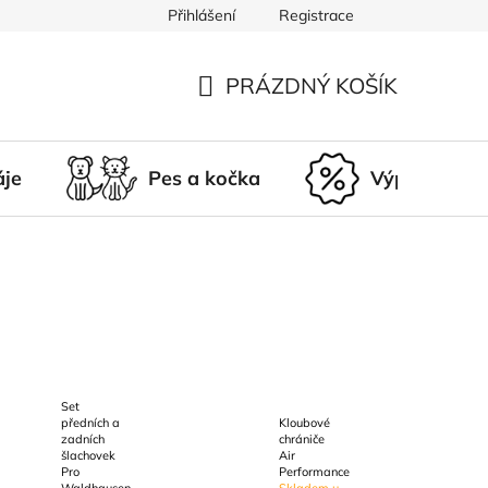
Přihlášení
Registrace
du
Doprava a platba
Nepřevzetí zásilky
Vrácení a r
PRÁZDNÝ KOŠÍK
NÁKUPNÍ
KOŠÍK
áje
Pes a kočka
Výprodej
Set
předních a
Kloubové
zadních
chrániče
šlachovek
Air
Pro
Performance
Waldhausen
Skladem u