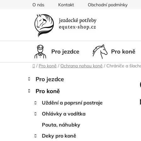
Přejít
O nás
Kontakt
Obchodní podmínky
na
obsah
Pro jezdce
Pro koně
Domů
/
Pro koně
/
Ochrana nohou koně
/
Chrániče a šlach
P
K
Přeskočit
Pro jezdce
a
kategorie
o
t
Pro koně
s
e
t
g
Uždění a poprsní postroje
r
o
Ohlávky a vodítka
a
r
i
n
Pouta, náhubky
e
n
Deky pro koně