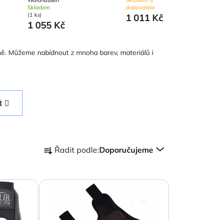
Skladem
dodavatele
(1 ks)
1 011 Kč
1 055 Kč
oně. Můžeme nabídnout z mnoha barev, materiálů i
R
Ř
Řadit podle:
Doporučujeme
a
z
e
n
í
p