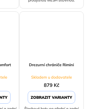
prodyšnou MESH síťovinou.
omfort
Drezurní chrániče Rimini
tele
Skladem u dodavatele
879 Kč
ANTY
ZOBRAZIT VARIANTY
ní a zadní
Šlachové boty na přední a zadní