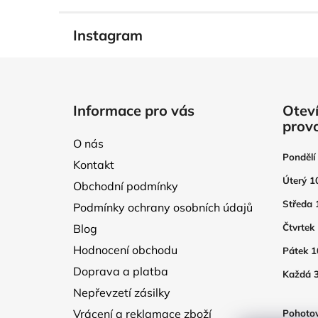
Instagram
Z
á
Informace pro vás
Oteví
p
prov
a
O nás
t
Pondělí
Kontakt
í
Úterý 1
Obchodní podmínky
Středa 
Podmínky ochrany osobních údajů
Blog
Čtvrtek
Hodnocení obchodu
Pátek 1
Doprava a platba
Každá 3
Nepřevzetí zásilky
Vrácení a reklamace zboží
Pohotov