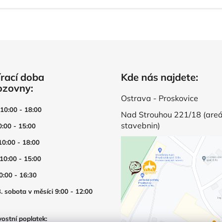
d
o
v
a
á
c
n
í
í
p
r
v
rací doba
Kde nás najdete:
k
ozovny:
y
v
Ostrava - Proskovice
ý
 10:00 - 18:00
Nad Strouhou 221/18 (areá
p
stavebnin)
0:00 - 15:00
i
s
10:00 - 18:00
u
 10:00 - 15:00
0:00 - 16:30
. sobota v měsíci 9:00 - 12:00
ostní poplatek: