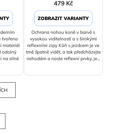
479 Kč
ANTY
ZOBRAZIT VARIANTY
oderním
Ochrana nohou koně v barvě s
e tvořena
vysokou viditelností a s širokými
 materiál
reflexními zipy Kůň s jezdcem je ve
l odolný
tmě špatně vidět, a tak předcházejte
í na silné
nehodám a noste reflexní prvky, je...
ÍCH