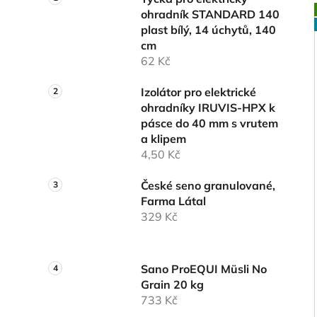
ohradník STANDARD 140
plast bílý, 14 úchytů, 140
cm
62 Kč
Izolátor pro elektrické
ohradníky IRUVIS-HPX k
pásce do 40 mm s vrutem
a klipem
4,50 Kč
České seno granulované,
Farma Látal
329 Kč
Sano ProEQUI Müsli No
Grain 20 kg
733 Kč