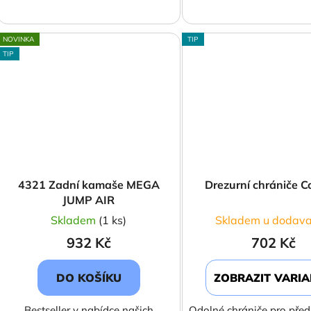
NOVINKA
TIP
TIP
4321 Zadní kamaše MEGA
Drezurní chrániče C
JUMP AIR
Skladem
(1 ks)
Skladem u dodava
932 Kč
702 Kč
DO KOŠÍKU
ZOBRAZIT VARI
Bestseller v nabídce našich
Odolné chrániče pro před