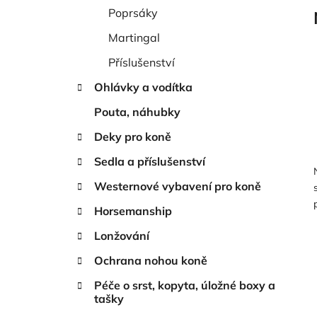
í
Poprsáky
p
a
Martingal
n
Příslušenství
e
Ohlávky a vodítka
l
Pouta, náhubky
Deky pro koně
Sedla a příslušenství
Westernové vybavení pro koně
Horsemanship
Lonžování
Ochrana nohou koně
Péče o srst, kopyta, úložné boxy a
tašky