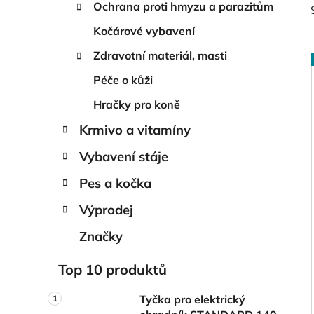
Ochrana proti hmyzu a parazitům
Kočárové vybavení
Zdravotní materiál, masti
Péče o kůži
i
Hračky pro koně
Krmivo a vitamíny
Vybavení stáje
Pes a kočka
Výprodej
Značky
Top 10 produktů
Tyčka pro elektrický