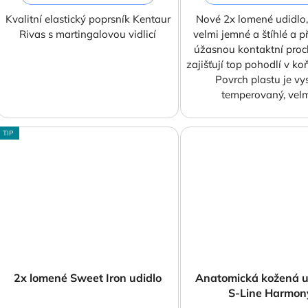
Kvalitní elastický poprsník Kentaur
Nové 2x lomené udidlo, 
Rivas s martingalovou vidlicí
velmi jemné a štíhlé a 
úžasnou kontaktní proch
zajišťují top pohodlí v k
Povrch plastu je vy
temperovaný, velmi
TIP
2x lomené Sweet Iron udidlo
Anatomická kožená 
S-Line Harmon