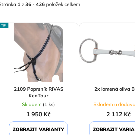
Stránka
1
z
36
-
426
položek celkem
V
TIP
ý
p
s
p
r
o
d
2109 Poprsník RIVAS
2x lomená oliva B
u
KenTaur
k
Skladem
(1 ks)
Skladem u dodava
t
1 950 Kč
2 112 Kč
ů
ZOBRAZIT VARIANTY
ZOBRAZIT VARI