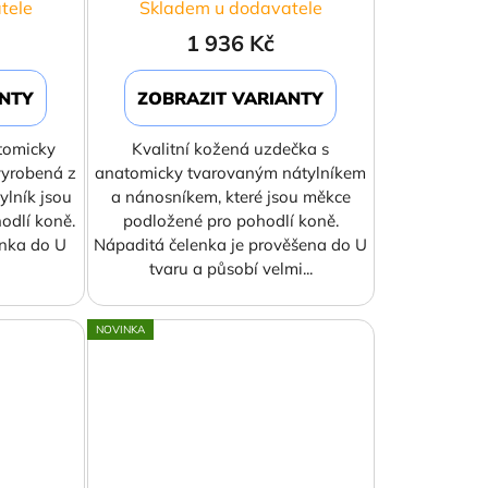
tele
Skladem u dodavatele
1 936 Kč
ANTY
ZOBRAZIT VARIANTY
tomicky
Kvalitní kožená uzdečka s
vyrobená z
anatomicky tvarovaným nátylníkem
ylník jsou
a nánosníkem, které jsou měkce
odlí koně.
podložené pro pohodlí koně.
enka do U
Nápaditá čelenka je prověšena do U
tvaru a působí velmi...
NOVINKA