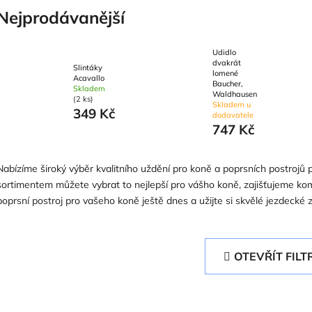
Nejprodávanější
Udidlo
dvakrát
Slintáky
lomené
Acavallo
Baucher,
Skladem
Waldhausen
(2 ks)
Skladem u
349 Kč
dodavatele
747 Kč
Nabízíme široký výběr kvalitního uždění pro koně a poprsních postrojů
sortimentem můžete vybrat to nejlepší pro vášho koně, zajišťujeme kom
poprsní postroj pro vašeho koně ještě dnes a užijte si skvělé jezdecké z
OTEVŘÍT FILT