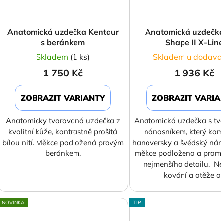
Anatomická uzdečka Kentaur
Anatomická uzdeč
s beránkem
Shape II X-Lin
Skladem
(1 ks)
Skladem u dodava
1 750 Kč
1 936 Kč
ZOBRAZIT VARIANTY
ZOBRAZIT VARI
Anatomicky tvarovaná uzdečka z
Anatomická uzdečka s t
kvalitní kůže, kontrastně prošitá
nánosníkem, který ko
bílou nití. Měkce podložená pravým
hanoversky a švédský nán
beránkem.
měkce podloženo a prom
nejmenšího detailu. N
kování a otěže o.
NOVINKA
TIP