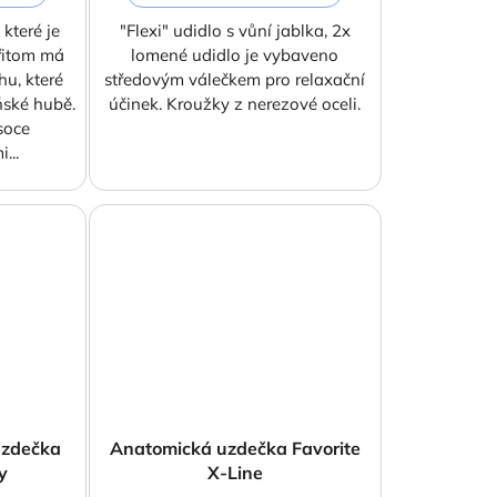
které je
"Flexi" udidlo s vůní jablka, 2x
přitom má
lomené udidlo je vybaveno
u, které
středovým válečkem pro relaxační
oňské hubě.
účinek. Kroužky z nerezové oceli.
soce
...
uzdečka
Anatomická uzdečka Favorite
y
X-Line