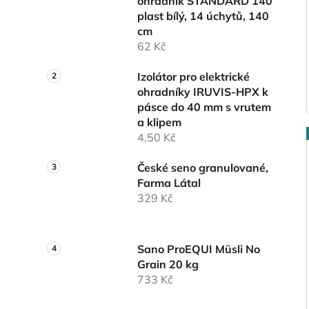
ohradník STANDARD 140
plast bílý, 14 úchytů, 140
cm
62 Kč
Izolátor pro elektrické
ohradníky IRUVIS-HPX k
pásce do 40 mm s vrutem
a klipem
4,50 Kč
České seno granulované,
Farma Látal
329 Kč
Sano ProEQUI Müsli No
Grain 20 kg
733 Kč