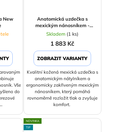
ka New
Anatomická uzdečka s
e
mexickým nánosníkem -
Supreme Black
tele
Skladem
(1 ks)
1 883 Kč
ANTY
ZOBRAZIT VARIANTY
varovaným
Kvalitní kožená mexická uzdečka s
mbinuje
anatomickým nátylníkem a
osník. Vše
ergonomicky zakřiveným mexickým
yšleno do
nánosníkem, který pomáhá
erezové
rovnoměrně rozložit tlak a zvyšuje
..
komfort.
NOVINKA
TIP