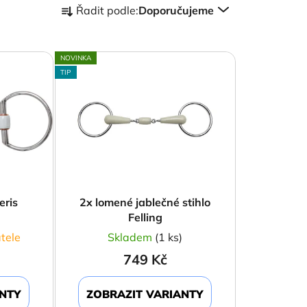
Řadit podle:
Doporučujeme
a
z
e
NOVINKA
n
TIP
í
p
r
o
d
u
k
eris
2x lomené jablečné stihlo
t
Felling
ů
tele
Skladem
(1 ks)
749 Kč
ANTY
ZOBRAZIT VARIANTY