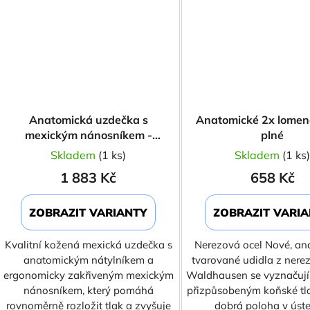
Anatomická uzdečka s
Anatomické 2x lomené
mexickým nánosníkem -
plné
Supreme Brown
Skladem
(1 ks)
Skladem
(1 ks
1 883 Kč
658 Kč
ZOBRAZIT VARIANTY
ZOBRAZIT VARI
Kvalitní kožená mexická uzdečka s
Nerezová ocel Nové, an
anatomickým nátylníkem a
tvarované udidla z nerez
ergonomicky zakřiveným mexickým
Waldhausen se vyznačuj
nánosníkem, který pomáhá
přizpůsobeným koňské tla
rovnoměrně rozložit tlak a zvyšuje
dobrá poloha v úst