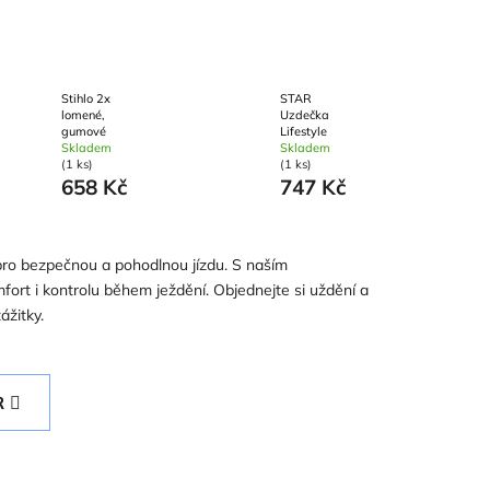
Stihlo 2x
STAR
lomené,
Uzdečka
gumové
Lifestyle
Skladem
Skladem
(1 ks)
(1 ks)
658 Kč
747 Kč
 pro bezpečnou a pohodlnou jízdu. S naším
fort i kontrolu během ježdění. Objednejte si uždění a
ážitky.
R
Ř