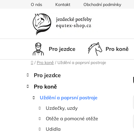
Přejít
O nás
Kontakt
Obchodní podmínky
na
obsah
Pro jezdce
Pro koně
Domů
/
Pro koně
/
Uždění a poprsní postroje
P
K
Přeskočit
Pro jezdce
a
kategorie
o
t
Pro koně
s
e
t
g
Uždění a poprsní postroje
r
o
Uzdečky, uzdy
a
r
i
n
Otěže a pomocné otěže
e
n
Udidla