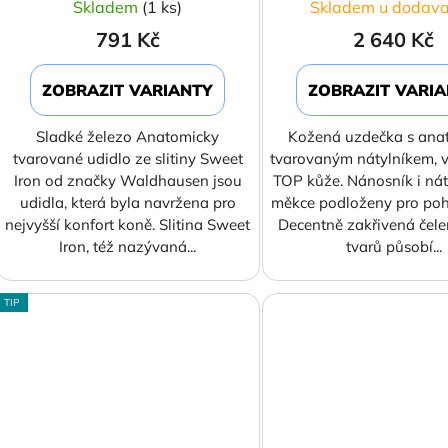
Skladem
(1 ks)
Skladem u dodava
791 Kč
2 640 Kč
ZOBRAZIT VARIANTY
ZOBRAZIT VARI
Sladké železo Anatomicky
Kožená uzdečka s ana
tvarované udidlo ze slitiny Sweet
tvarovaným nátylníkem, 
Iron od značky Waldhausen jsou
TOP kůže. Nánosník i nát
udidla, která byla navržena pro
měkce podloženy pro poh
nejvyšší konfort koně. Slitina Sweet
Decentně zakřivená čel
Iron, též nazývaná...
tvarů působí...
TIP