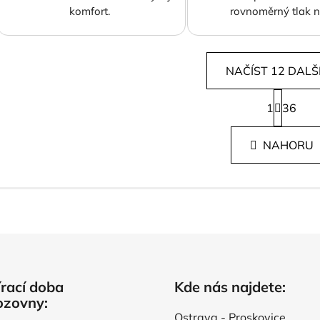
komfort.
rovnoměrný tlak na
NAČÍST 12 DALŠ
S
1
t
36
O
r
v
á
l
NAHORU
n
á
k
d
o
v
a
á
c
n
í
í
p
r
v
rací doba
Kde nás najdete:
k
ozovny:
y
v
Ostrava - Proskovice