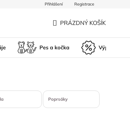
Přihlášení
Registrace
du
Doprava a platba
Nepřevzetí zásilky
Vrácení a r
PRÁZDNÝ KOŠÍK
NÁKUPNÍ
KOŠÍK
áje
Pes a kočka
Výprodej
la
Poprsáky