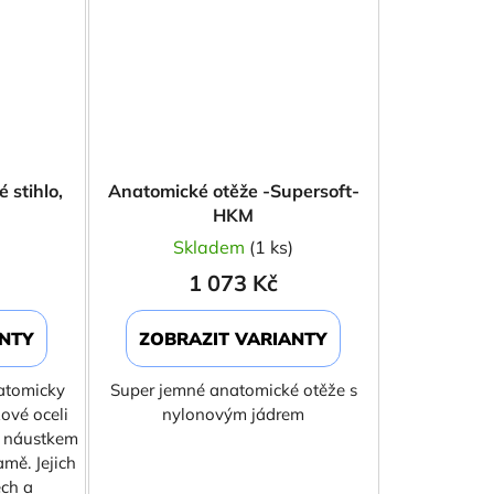
 stihlo,
Anatomické otěže -Supersoft-
HKM
)
Skladem
(1 ks)
1 073 Kč
ANTY
ZOBRAZIT VARIANTY
atomicky
Super jemné anatomické otěže s
ové oceli
nylonovým jádrem
í náustkem
mě. Jejich
ech a