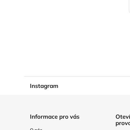
Instagram
Z
á
Informace pro vás
Oteví
p
prov
a