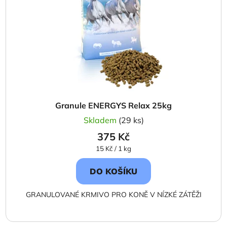
Granule ENERGYS Relax 25kg
Skladem
(29 ks)
375 Kč
Měrná
15 Kč / 1 kg
cena:
DO KOŠÍKU
GRANULOVANÉ KRMIVO PRO KONĚ V NÍZKÉ ZÁTĚŽI