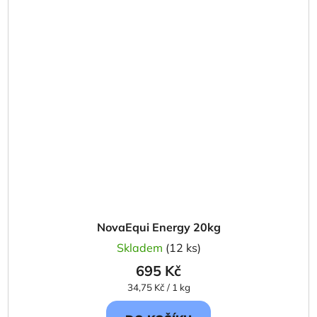
NovaEqui Energy 20kg
Skladem
(12 ks)
695 Kč
Měrná
34,75 Kč / 1 kg
cena: