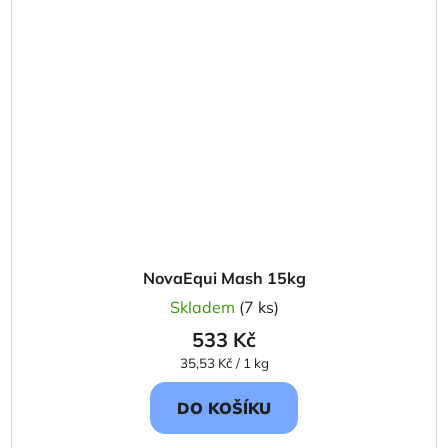
NovaEqui Mash 15kg
Skladem
(7 ks)
533 Kč
Měrná
35,53 Kč / 1 kg
cena:
DO KOŠÍKU