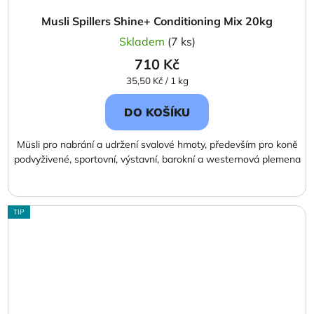
Musli Spillers Shine+ Conditioning Mix 20kg
Skladem
(7 ks)
710 Kč
Měrná
35,50 Kč / 1 kg
cena:
DO KOŠÍKU
Müsli pro nabrání a udržení svalové hmoty, především pro koně
podvyživené, sportovní, výstavní, barokní a westernová plemena
TIP