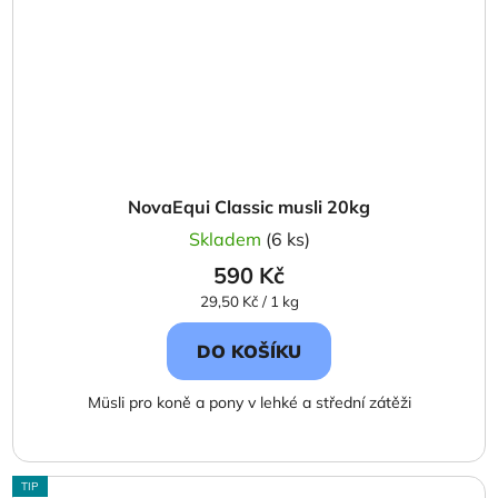
NovaEqui Classic musli 20kg
Skladem
(6 ks)
590 Kč
Měrná
29,50 Kč / 1 kg
cena:
DO KOŠÍKU
Müsli pro koně a pony v lehké a střední zátěži
TIP