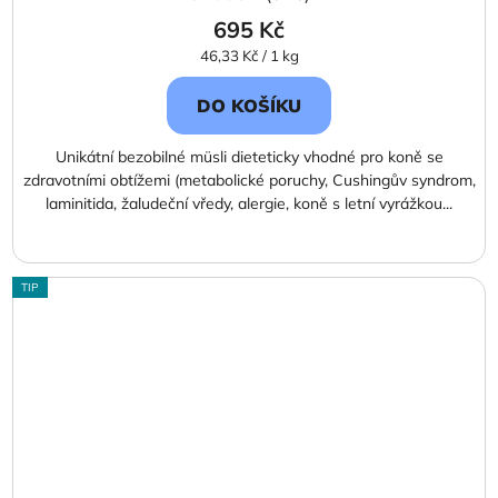
695 Kč
Měrná
46,33 Kč / 1 kg
cena:
DO KOŠÍKU
Unikátní bezobilné müsli dieteticky vhodné pro koně se
zdravotními obtížemi (metabolické poruchy, Cushingův syndrom,
laminitida, žaludeční vředy, alergie, koně s letní vyrážkou...
TIP