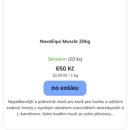
NovaEqui Muscle 20kg
Průměrné
Skladem
(20 ks)
hodnocení
650 Kč
produktu
Měrná
32,50 Kč / 1 kg
je
cena:
5,0
DO KOŠÍKU
z
5
Nejoblíbenější a jedinečné müsli pro koně pro tvorbu a udržení
hvězdiček.
svalové hmoty s vysokým obsahem esenciálních aminokyselin a
L-karnitinem. Velmi kvalitní musli za velmi příznivou...