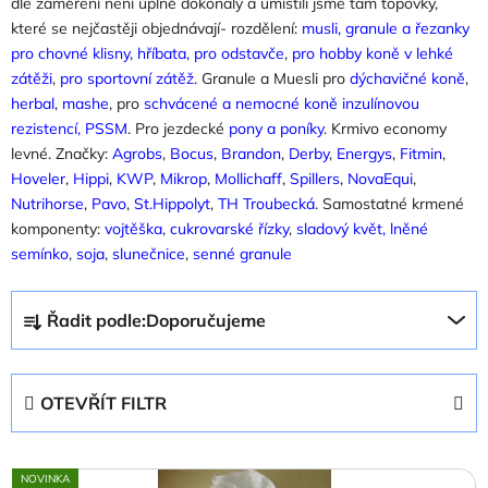
dle zaměření není úplně dokonalý a umístili jsme tam topovky,
které se nejčastěji objednávají- rozdělení:
musli, granule a řezanky
pro chovné klisny, hříbata, pro odstavče
,
pro hobby koně v lehké
zátěži
,
pro sportovní zátěž
. Granule a Muesli pro
dýchavičné koně
,
herbal
,
mashe
, pro
schvácené a nemocné koně inzulínovou
rezistencí, PSSM
. Pro jezdecké
pony a poníky
. Krmivo economy
levné. Značky:
Agrobs
,
Bocus
,
Brandon
,
Derby
,
Energys
,
Fitmin
,
Hoveler
,
Hippi
,
KWP
,
Mikrop
,
Mollichaff
,
Spillers
,
NovaEqui
,
Nutrihorse
,
Pavo
,
St.Hippolyt
,
TH Troubecká
. Samostatné krmené
komponenty:
vojtěška
,
cukrovarské řízky
,
sladový květ,
lněné
semínko
,
soja
,
slunečnice
,
senné granule
Ř
Řadit podle:
Doporučujeme
a
z
e
OTEVŘÍT FILTR
n
í
V
p
NOVINKA