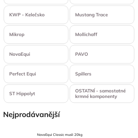
KWP - Kelečsko
Mustang Trace
Mikrop
Mollichaff
NovaEqui
PAVO
Perfect Equi
Spillers
OSTATNÍ - samostatné
ST Hippolyt
krmné komponenty
Nejprodávanější
NovaEqui Classic musli 20kg