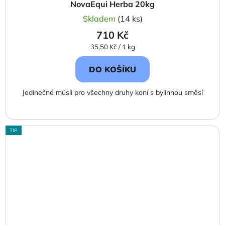
NovaEqui Herba 20kg
Skladem
(14 ks)
710 Kč
Měrná
35,50 Kč / 1 kg
cena:
DO KOŠÍKU
Jedinečné müsli pro všechny druhy koní s bylinnou směsí
TIP