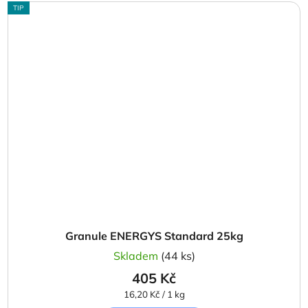
TIP
Granule ENERGYS Standard 25kg
Skladem
(44 ks)
405 Kč
Měrná
16,20 Kč / 1 kg
cena: