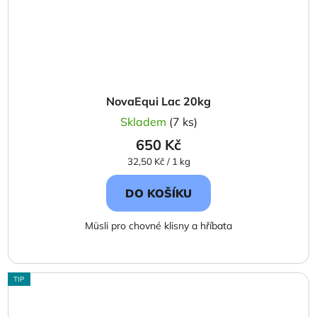
NovaEqui Lac 20kg
Skladem
(7 ks)
650 Kč
Měrná
32,50 Kč / 1 kg
cena:
DO KOŠÍKU
Müsli pro chovné klisny a hříbata
TIP