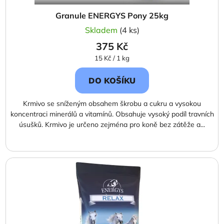
Granule ENERGYS Pony 25kg
Skladem
(4 ks)
375 Kč
Měrná
15 Kč / 1 kg
cena:
DO KOŠÍKU
Krmivo se sníženým obsahem škrobu a cukru a vysokou
koncentraci minerálů a vitamínů. Obsahuje vysoký podíl travních
úsušků. Krmivo je určeno zejména pro koně bez zátěže a...