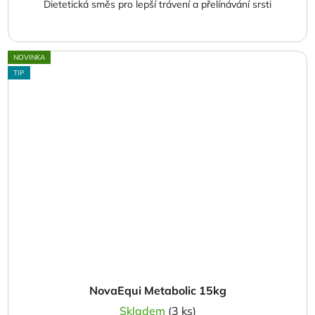
Dietetická směs pro lepší trávení a přelínávání srsti
NOVINKA
TIP
NovaEqui Metabolic 15kg
Skladem
(3 ks)