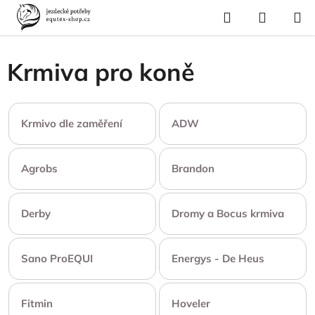
Přejít
Hledat
NÁKUP
na
Domů
/
Krmivo a vitamíny
/
Krmiva pro koně
KOŠÍK
obsah
Krmiva pro koně
Krmivo dle zaměření
ADW
Agrobs
Brandon
Derby
Dromy a Bocus krmiva
Sano ProEQUI
Energys - De Heus
Fitmin
Hoveler