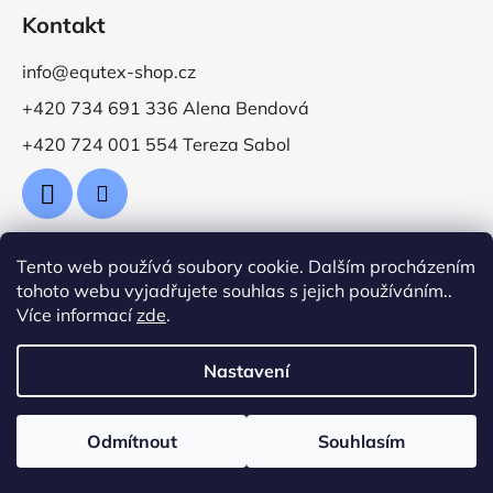
Kontakt
info@equtex-shop.cz
+420 734 691 336 Alena Bendová
+420 724 001 554 Tereza Sabol
Tento web používá soubory cookie. Dalším procházením
Přijímáme online platby
tohoto webu vyjadřujete souhlas s jejich používáním..
Více informací
zde
.
Nastavení
Vytvořil Shoptet
Odmítnout
Souhlasím
Copyright 2026
Jezdecké potřeby EquTex
. Všechna
práva vyhrazena.
Upravit nastavení cookies