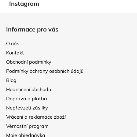
l
Instagram
á
d
Z
a
á
Informace pro vás
c
p
í
a
p
O nás
t
r
Kontakt
í
v
Obchodní podmínky
k
y
Podmínky ochrany osobních údajů
v
Blog
ý
p
Hodnocení obchodu
i
Doprava a platba
s
Nepřevzetí zásilky
u
Vrácení a reklamace zboží
Věrnostní program
Moje objednávka