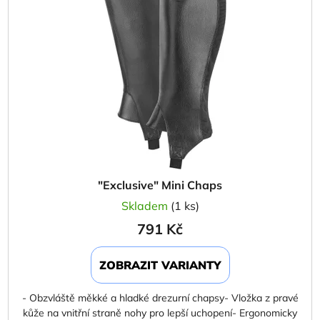
d
s
u
p
k
r
t
o
ů
d
u
k
t
ů
"Exclusive" Mini Chaps
Skladem
(1 ks)
791 Kč
ZOBRAZIT VARIANTY
- Obzvláště měkké a hladké drezurní chapsy- Vložka z pravé
kůže na vnitřní straně nohy pro lepší uchopení- Ergonomicky