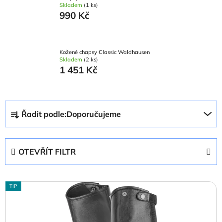
Skladem
(1 ks)
990 Kč
Kožené chapsy Classic Waldhausen
Skladem
(2 ks)
1 451 Kč
Ř
Řadit podle:
Doporučujeme
a
z
e
OTEVŘÍT FILTR
n
í
V
p
TIP
ý
r
p
o
i