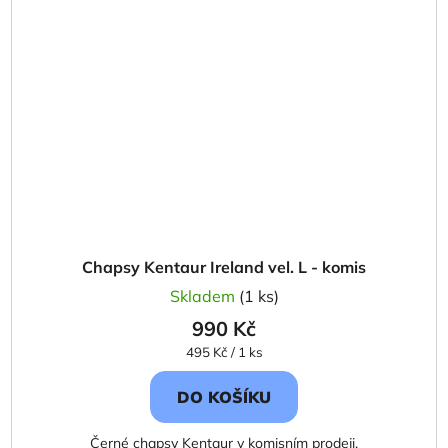
Chapsy Kentaur Ireland vel. L - komis
Skladem
(1 ks)
990 Kč
Měrná
495 Kč / 1 ks
cena:
DO KOŠÍKU
Černé chapsy Kentaur v komisním prodeji.