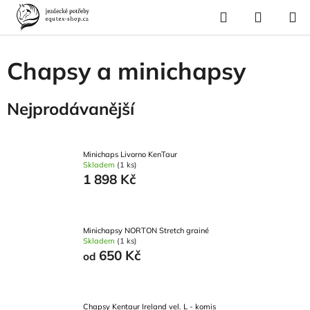
Přejít
Hledat
NÁKUP
na
Domů
/
Pro jezdce
/
Jezdecké vybavení
/
Chapsy a minichapsy
KOŠÍK
obsah
Chapsy a minichapsy
Nejprodávanější
Minichaps Livorno KenTaur
Skladem
(1 ks)
1 898 Kč
Minichapsy NORTON Stretch grainé
Skladem
(1 ks)
650 Kč
od
Chapsy Kentaur Ireland vel. L - komis