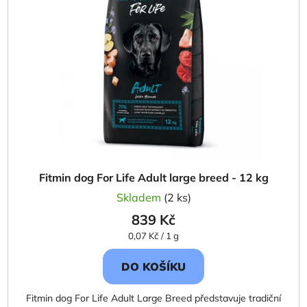
d
s
u
p
k
r
t
o
ů
d
u
k
t
ů
Fitmin dog For Life Adult large breed - 12 kg
Skladem
(2 ks)
839 Kč
Měrná
0,07 Kč / 1 g
cena:
DO KOŠÍKU
Fitmin dog For Life Adult Large Breed představuje tradiční