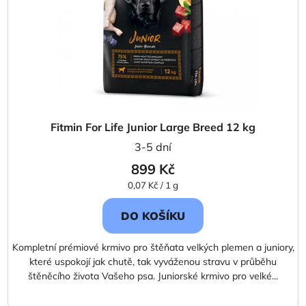
Fitmin For Life Junior Large Breed 12 kg
3-5 dní
899 Kč
Měrná
0,07 Kč / 1 g
cena:
DO KOŠÍKU
Kompletní prémiové krmivo pro štěňata velkých plemen a juniory,
které uspokojí jak chutě, tak vyváženou stravu v průběhu
štěněcího života Vašeho psa. Juniorské krmivo pro velké...