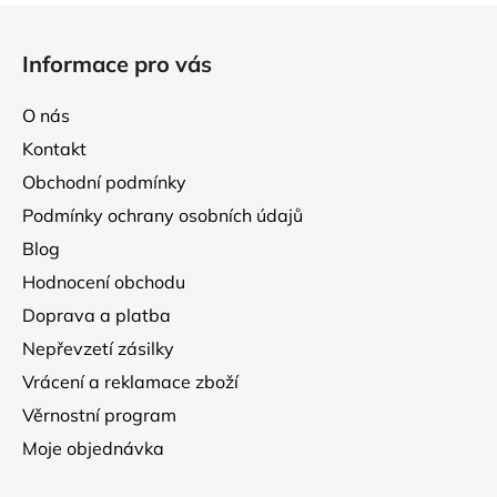
d
Z
a
á
Informace pro vás
c
p
í
a
p
O nás
t
r
Kontakt
í
v
Obchodní podmínky
k
y
Podmínky ochrany osobních údajů
v
Blog
ý
p
Hodnocení obchodu
i
Doprava a platba
s
Nepřevzetí zásilky
u
Vrácení a reklamace zboží
Věrnostní program
Moje objednávka