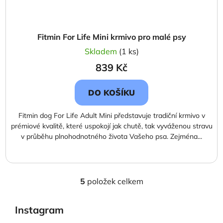
Fitmin For Life Mini krmivo pro malé psy
Skladem
(1 ks)
839 Kč
DO KOŠÍKU
Fitmin dog For Life Adult Mini představuje tradiční krmivo v
prémiové kvalitě, které uspokojí jak chutě, tak vyváženou stravu
v průběhu plnohodnotného života Vašeho psa. Zejména...
5
položek celkem
O
v
l
Instagram
á