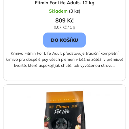
Fitmin For Life Adult- 12 kg
Skladem
(3 ks)
809 Kč
Měrná
0,07 Kč / 1 g
cena:
DO KOŠÍKU
Krmivo Fitmin For Life Adult představuje tradiční kompletní
krmivo pro dospělé psy všech plemen v běžné zátěži v prémiové
kvalitě, které uspokojí jak chutě, tak vyváženou stravu...