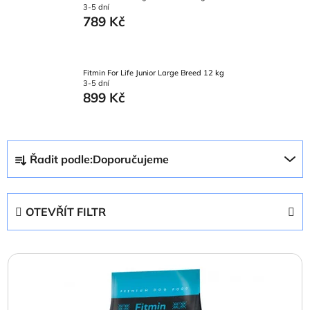
3-5 dní
789 Kč
Fitmin For Life Junior Large Breed 12 kg
3-5 dní
899 Kč
Ř
Řadit podle:
Doporučujeme
a
z
e
OTEVŘÍT FILTR
n
í
V
p
ý
r
p
o
i