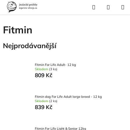
Přejít
Hledat
NÁKUP
na
Domů
/
Pes a kočka
/
Pes - výživa
/
Granule
/
Fitmin
KOŠÍK
obsah
Fitmin
Nejprodávanější
Fitmin For Life Adult- 12 kg
Skladem
(3 ks)
809 Kč
Fitmin dog For Life Adult large breed - 12 kg
Skladem
(2 ks)
839 Kč
Fitmin For Life Light & Senior 12kg