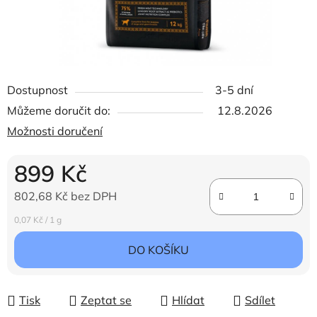
Dostupnost
3-5 dní
Můžeme doručit do:
12.8.2026
Možnosti doručení
899 Kč
802,68 Kč bez DPH
Měrná cena:
0,07 Kč / 1 g
DO KOŠÍKU
Tisk
Zeptat se
Hlídat
Sdílet