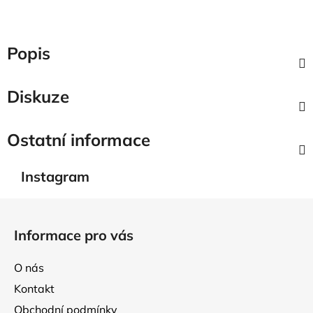
Popis
Diskuze
Ostatní informace
Instagram
Z
á
Informace pro vás
p
a
O nás
t
Kontakt
í
Obchodní podmínky