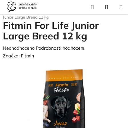
Přejít
Hledat
NÁKUP
na
Domů
/
Pes a kočka
/
Pes - výživa
/
Granule
/
Fitmin
/
Fitmin For Life
KOŠÍK
obsah
Junior Large Breed 12 kg
Fitmin For Life Junior
Large Breed 12 kg
Průměrné
Neohodnoceno
Podrobnosti hodnocení
hodnocení
Značka:
Fitmin
produktu
je
0,0
z
5
hvězdiček.