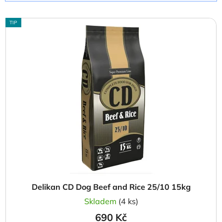
í
V
p
TIP
ý
r
p
o
i
d
s
u
p
k
r
t
o
ů
d
u
k
t
ů
Delikan CD Dog Beef and Rice 25/10 15kg
Skladem
(4 ks)
690 Kč