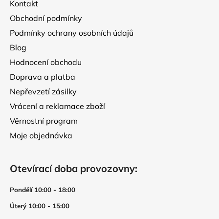
Kontakt
í
v
Obchodní podmínky
k
y
Podmínky ochrany osobních údajů
v
Blog
ý
p
Hodnocení obchodu
i
Doprava a platba
s
Nepřevzetí zásilky
u
Vrácení a reklamace zboží
Věrnostní program
Moje objednávka
Otevírací doba provozovny:
Pondělí 10:00 - 18:00
Úterý 10:00 - 15:00