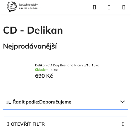
Přejít
Hledat
NÁKUP
na
Domů
/
Pes a kočka
/
Pes - výživa
/
Granule
/
CD - Delikan
KOŠÍK
obsah
CD - Delikan
Nejprodávanější
Delikan CD Dog Beef and Rice 25/10 15kg
Skladem
(4 ks)
690 Kč
Ř
Řadit podle:
Doporučujeme
a
z
e
OTEVŘÍT FILTR
n