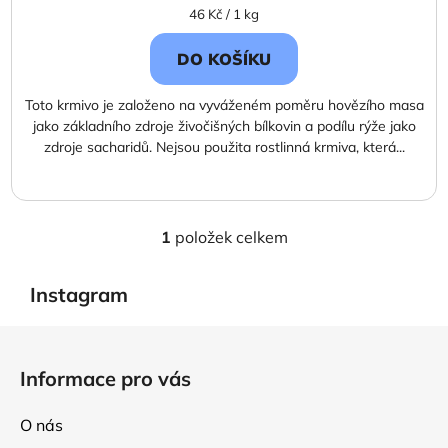
Měrná
46 Kč / 1 kg
cena:
DO KOŠÍKU
Toto krmivo je založeno na vyváženém poměru hovězího masa
jako základního zdroje živočišných bílkovin a podílu rýže jako
zdroje sacharidů. Nejsou použita rostlinná krmiva, která...
1
položek celkem
O
v
l
Instagram
á
d
Z
a
á
Informace pro vás
c
p
í
a
p
O nás
t
r