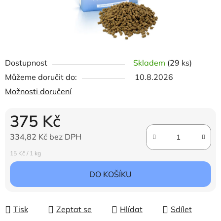
Dostupnost
Skladem
(29 ks)
Můžeme doručit do:
10.8.2026
Možnosti doručení
375 Kč
334,82 Kč bez DPH
Měrná cena:
15 Kč / 1 kg
DO KOŠÍKU
Tisk
Zeptat se
Hlídat
Sdílet