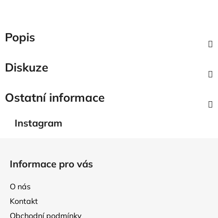
Popis
Diskuze
Ostatní informace
Instagram
Z
á
Informace pro vás
p
a
O nás
t
Kontakt
í
Obchodní podmínky