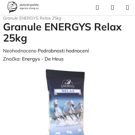
Přejít
Hledat
NÁKUP
na
Domů
/
Krmivo a vitamíny
/
Krmiva pro koně
/
Energys - De Heus
/
KOŠÍK
obsah
Granule ENERGYS Relax 25kg
Granule ENERGYS Relax
25kg
Průměrné
Neohodnoceno
Podrobnosti hodnocení
hodnocení
Značka:
Energys - De Heus
produktu
je
0,0
z
5
hvězdiček.