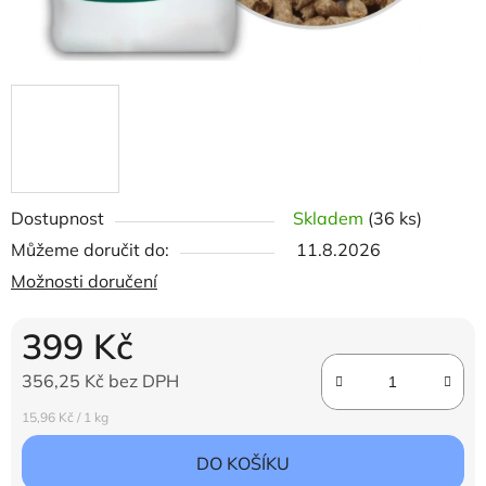
Dostupnost
Skladem
(36 ks)
Můžeme doručit do:
11.8.2026
Možnosti doručení
399 Kč
356,25 Kč bez DPH
Měrná cena:
15,96 Kč / 1 kg
DO KOŠÍKU