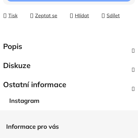
Tisk
Zeptat se
Hlídat
Sdílet
Popis
Diskuze
Ostatní informace
Instagram
Z
á
Informace pro vás
p