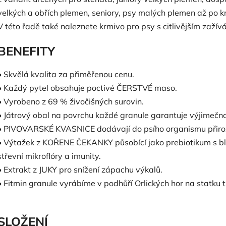
velkých a obřích plemen, seniory, psy malých plemen až po 
V této řadě také naleznete krmivo pro psy s citlivějším zaží
BENEFITY
• Skvělá kvalita za přiměřenou cenu.
• Každý pytel obsahuje poctivé ČERSTVÉ maso.
• Vyrobeno z 69 % živočišných surovin.
• Játrový obal na povrchu každé granule garantuje výjimečn
• PIVOVARSKÉ KVASNICE dodávají do psího organismu přiroz
• Výtažek z KOŘENE ČEKANKY působící jako prebiotikum s b
střevní mikroflóry a imunity.
• Extrakt z JUKY pro snížení zápachu výkalů.
• Fitmin granule vyrábíme v podhůří Orlických hor na statku 
SLOŽENÍ