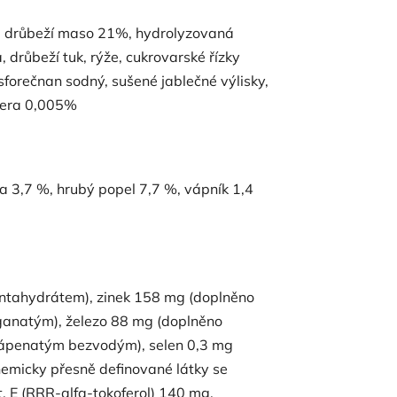
né drůbeží maso 21%, hydrolyzovaná
 drůbeží tuk, rýže, cukrovarské řízky
sforečnan sodný, sušené jablečné výlisky,
igera 0,005%
a 3,7 %, hrubý popel 7,7 %, vápník 1,4
tahydrátem), zinek 158 mg (doplněno
anatým), železo 88 mg (doplněno
 vápenatým bezvodým), selen 0,3 mg
hemicky přesně definované látky se
t. E (RRR-alfa-tokoferol) 140 mg,