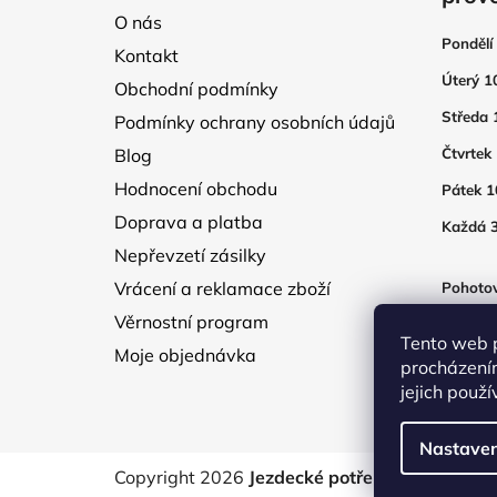
a
O nás
t
Pondělí
Kontakt
í
Úterý 1
Obchodní podmínky
Středa 
Podmínky ochrany osobních údajů
Blog
Čtvrtek
Hodnocení obchodu
Pátek 1
Doprava a platba
Každá 3
Nepřevzetí zásilky
Vrácení a reklamace zboží
Pohotov
otevřen
Věrnostní program
250Kč
Tento web 
Moje objednávka
procházení
jejich použ
Nastaven
Copyright 2026
Jezdecké potřeby EquTex
. V