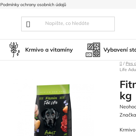
Podmínky ochrany osobních údajů
Blog
Hodnocení obcho
Krmivo a vitamíny
Vybavení st
Domů
/
Pes 
Life Adu
Fit
kg
Průměr
Neoho
hodnoc
Značka
produk
Krmivo 
je