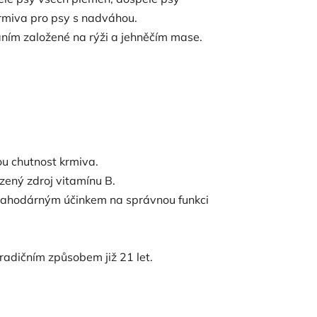
krmiva pro psy s nadváhou.
váním založené na rýži a jehněčím mase.
ou chutnost krmiva.
ený zdroj vitamínu B.
lahodárným účinkem na správnou funkci
tradičním způsobem již 21 let.