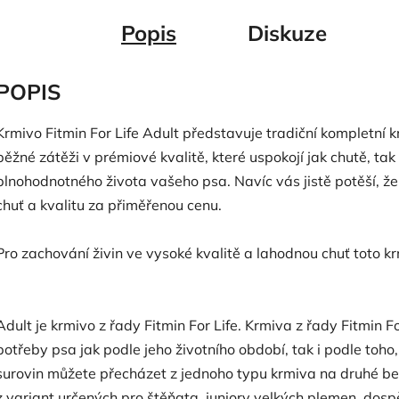
Popis
Diskuze
POPIS
Krmivo Fitmin For Life Adult představuje tradiční kompletní
běžné zátěži v prémiové kvalitě, které uspokojí jak chutě, t
plnohodnotného života vašeho psa. Navíc vás jistě potěší, 
chuť a kvalitu za přiměřenou cenu.
Pro zachování živin ve vysoké kvalitě a lahodnou chuť toto k
Adult je krmivo z řady Fitmin For Life. Krmiva z řady Fitmin F
potřeby psa jak podle jeho životního období, tak i podle toho,
surovin můžete přecházet z jednoho typu krmiva na druhé be
z variant určených pro štěňata, juniory velkých plemen, dos