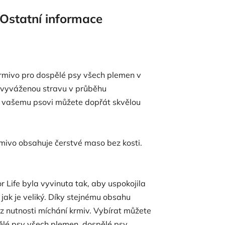
Ostatní informace
 krmivo pro dospělé psy všech plemen v
ak vyváženou stravu v průběhu
že vašemu psovi můžete dopřát skvělou
rmivo obsahuje čerstvé maso bez kosti.
or Life byla vyvinuta tak, aby uspokojila
 jak je veliký. Díky stejnému obsahu
z nutnosti míchání krmiv. Vybírat můžete
pělé psy všech plemen, dospělé psy