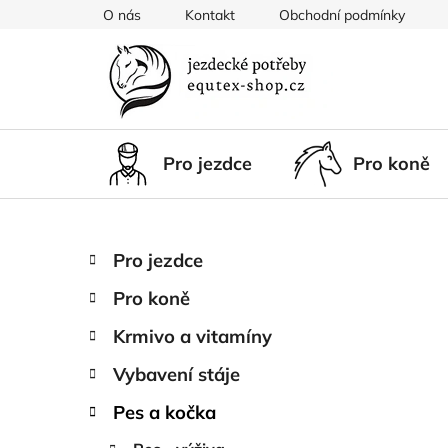
Přejít
O nás
Kontakt
Obchodní podmínky
na
obsah
Pro jezdce
Pro koně
P
K
Přeskočit
Pro jezdce
a
kategorie
o
t
Pro koně
s
e
t
g
Krmivo a vitamíny
r
o
Vybavení stáje
a
r
i
n
Pes a kočka
e
n