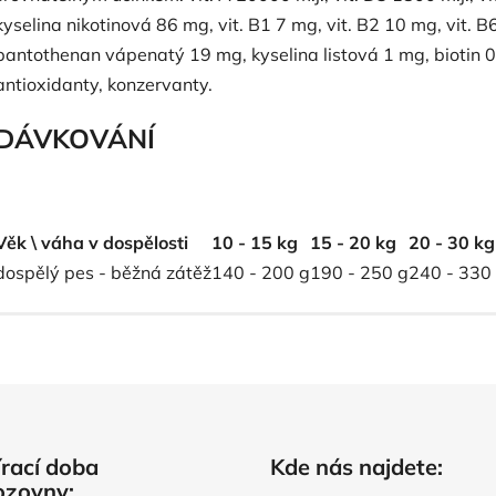
kyselina nikotinová 86 mg, vit. B1 7 mg, vit. B2 10 mg, vit. B
pantothenan vápenatý 19 mg, kyselina listová 1 mg, biotin 0
antioxidanty, konzervanty.
DÁVKOVÁNÍ
Věk \ váha v dospělosti
10 - 15 kg
15 - 20 kg
20 - 30 kg
dospělý pes - běžná zátěž
140 - 200 g
190 - 250 g
240 - 330
rací doba
Kde nás najdete:
ozovny: