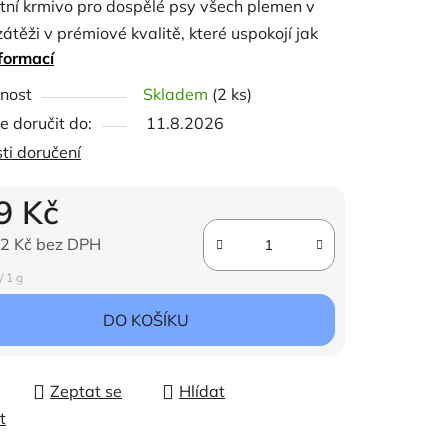
tní krmivo pro dospělé psy všech plemen v
átěži v prémiové kvalitě, které uspokojí jak
formací
 tak vyváženou stravu v průběhu
notného života vašeho psa. Navíc vás jistě
ček.
nost
Skladem
(2 ks)
, že vašemu psovi můžete dopřát skvělou chuť
 doručit do:
11.8.2026
tu za přiměřenou cenu.
ti doručení
hování živin ve vysoké kvalitě a lahodnou chuť
9 Kč
mivo obsahuje čerstvé maso bez kosti.
2 Kč bez DPH
ena:
/ 1 g
DO KOŠÍKU
Zeptat se
Hlídat
t