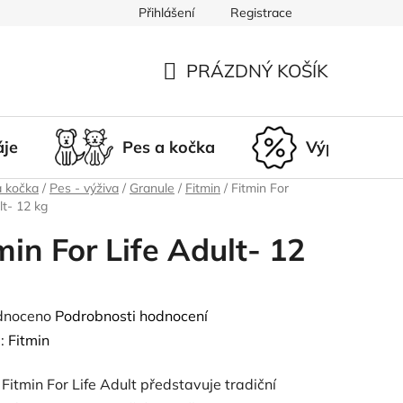
Přihlášení
Registrace
du
Doprava a platba
Nepřevzetí zásilky
Vrácení a r
PRÁZDNÝ KOŠÍK
NÁKUPNÍ
KOŠÍK
áje
Pes a kočka
Výprodej
a kočka
/
Pes - výživa
/
Granule
/
Fitmin
/
Fitmin For
lt- 12 kg
min For Life Adult- 12
né
dnoceno
Podrobnosti hodnocení
ení
:
Fitmin
tu
Fitmin For Life Adult představuje tradiční