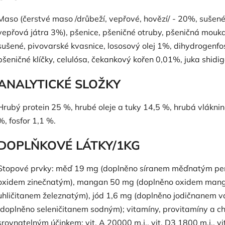
Maso (čerstvé maso /drůbeží, vepřové, hovězí/ - 20%, suše
vepřová játra 3%), pšenice, pšeničné otruby, pšeničná mouka,
sušené, pivovarské kvasnice, lososový olej 1%, dihydrogenfo
pšeničné klíčky, celulósa, čekankový kořen 0,01%, juka shid
ANALYTICKÉ SLOŽKY
Hrubý protein 25 %, hrubé oleje a tuky 14,5 %, hrubá vláknin
%, fosfor 1,1 %.
DOPLŇKOVÉ LÁTKY/1KG
Stopové prvky: měď 19 mg (doplněno síranem měďnatým pen
oxidem zinečnatým), mangan 50 mg (doplněno oxidem mang
uhličitanem železnatým), jód 1,6 mg (doplněno jodičnanem
(doplněno seleničitanem sodným); vitamíny, provitamíny a c
srovnatelným účinkem: vit. A 20000 m.j., vit. D3 1800 m.j., vi