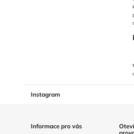
Instagram
Z
á
Informace pro vás
Oteví
p
prov