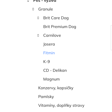
Pes - výživa
í
p
Granule
a
Brit Care Dog
n
Brit Premium Dog
e
l
Carnilove
Josera
Fitmin
K-9
CD - Delikan
Magnum
Konzervy, kapsičky
Pamlsky
Vitamíny, doplňky stravy