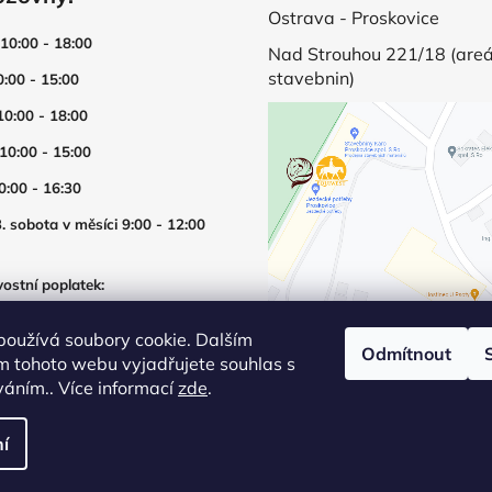
Ostrava - Proskovice
 10:00 - 18:00
Nad Strouhou 221/18 (areá
stavebnin)
0:00 - 15:00
10:00 - 18:00
 10:00 - 15:00
0:00 - 16:30
. sobota v měsíci 9:00 - 12:00
ostní poplatek:
í prodejny mimo otevírací dobu
používá soubory cookie. Dalším
Odmítnout
m tohoto webu vyjadřujete souhlas s
íváním.. Více informací
zde
.
í
šechna práva vyhrazena.
Upravit nastavení cookies