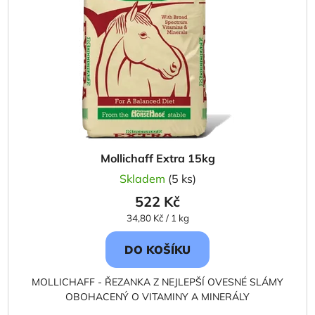
Mollichaff Extra 15kg
Skladem
(5 ks)
522 Kč
Měrná
34,80 Kč / 1 kg
cena:
DO KOŠÍKU
MOLLICHAFF - ŘEZANKA Z NEJLEPŠÍ OVESNÉ SLÁMY
OBOHACENÝ O VITAMINY A MINERÁLY