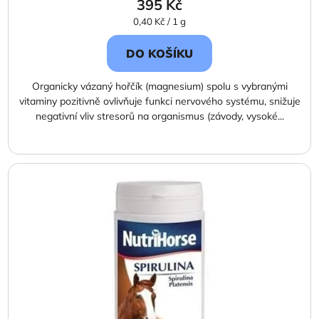
395 Kč
Měrná
0,40 Kč / 1 g
cena:
DO KOŠÍKU
Organicky vázaný hořčík (magnesium) spolu s vybranými
vitaminy pozitivně ovlivňuje funkci nervového systému, snižuje
negativní vliv stresorů na organismus (závody, vysoké...