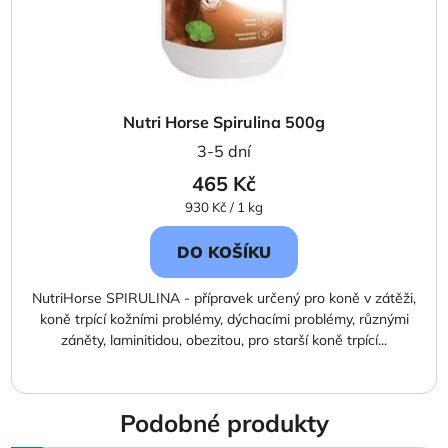
Nutri Horse Spirulina 500g
3-5 dní
465 Kč
Měrná
930 Kč / 1 kg
cena:
DO KOŠÍKU
NutriHorse SPIRULINA - přípravek určený pro koně v zátěži,
koně trpící kožními problémy, dýchacími problémy, různými
záněty, laminitidou, obezitou, pro starší koně trpící...
Podobné produkty