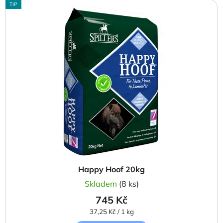
TIP
Happy Hoof 20kg
Skladem
(8 ks)
745 Kč
Měrná
37,25 Kč / 1 kg
cena: