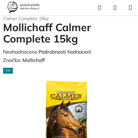
Přejít
Hledat
NÁKUP
na
Domů
/
Krmivo a vitamíny
/
Krmiva pro koně
/
Spillers
/
Mollichaff
KOŠÍK
obsah
Calmer Complete 15kg
Mollichaff Calmer
Complete 15kg
Průměrné
Neohodnoceno
Podrobnosti hodnocení
hodnocení
Značka:
Mollichaff
produktu
TIP
je
0,0
z
5
hvězdiček.