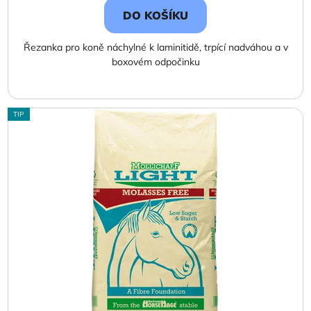
DO KOŠÍKU
Řezanka pro koně náchylné k laminitidě, trpící nadváhou a v
boxovém odpočinku
TIP