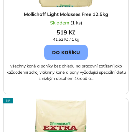
Mollichaff Light Molasses Free 12,5kg
Skladem
(1 ks)
519 Kč
Měrná
41,52 Kč / 1 kg
cena:
DO KOŠÍKU
všechny koně a poníky bez ohledu na pracovní zatížení jako
každodenní zdroj vlákniny koně a pony vyžadující speciální dietu
s nízkým obsahem škrobů a...
TIP