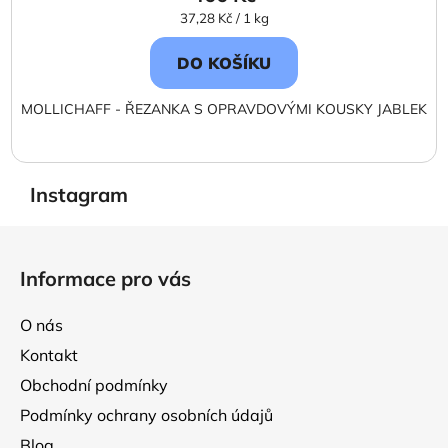
Měrná
37,28 Kč / 1 kg
cena:
DO KOŠÍKU
MOLLICHAFF - ŘEZANKA S OPRAVDOVÝMI KOUSKY JABLEK
Instagram
Z
á
Informace pro vás
p
a
O nás
t
Kontakt
í
Obchodní podmínky
Podmínky ochrany osobních údajů
Blog