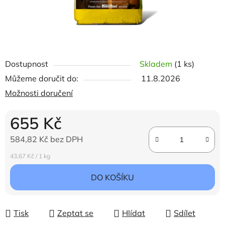
Dostupnost
Skladem
(1 ks)
Můžeme doručit do:
11.8.2026
Možnosti doručení
655 Kč
584,82 Kč bez DPH
Měrná cena:
43,67 Kč / 1 kg
DO KOŠÍKU
Tisk
Zeptat se
Hlídat
Sdílet