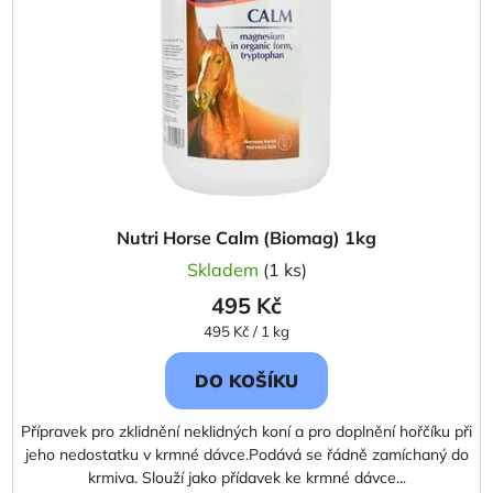
Nutri Horse Calm (Biomag) 1kg
Skladem
(1 ks)
495 Kč
Měrná
495 Kč / 1 kg
cena:
DO KOŠÍKU
Přípravek pro zklidnění neklidných koní a pro doplnění hořčíku při
jeho nedostatku v krmné dávce.Podává se řádně zamíchaný do
krmiva. Slouží jako přídavek ke krmné dávce...