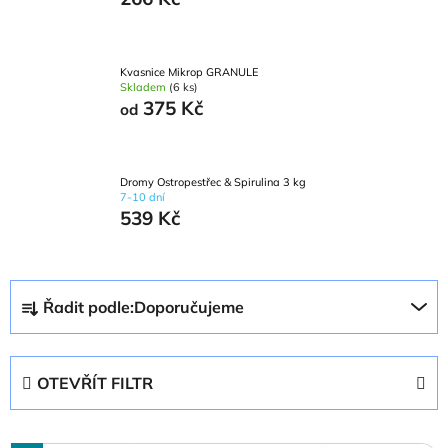
Kvasnice Mikrop GRANULE
Skladem
(6 ks)
375 Kč
od
Dromy Ostropestřec & Spirulina 3 kg
7-10 dní
539 Kč
Ř
Řadit podle:
Doporučujeme
a
z
e
OTEVŘÍT FILTR
n
í
V