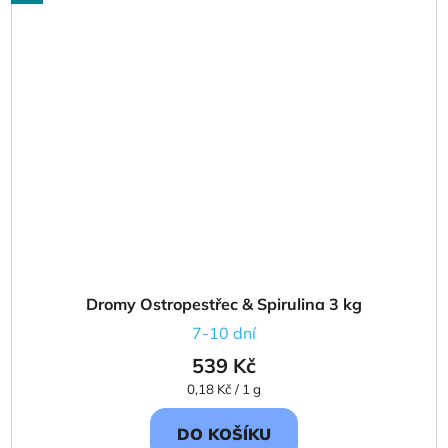
Dromy Ostropestřec & Spirulina 3 kg
7-10 dní
539 Kč
Měrná
0,18 Kč / 1 g
cena:
DO KOŠÍKU