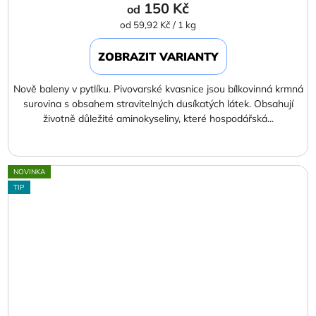
150 Kč
od
Měrná
od 59,92 Kč / 1 kg
cena:
ZOBRAZIT VARIANTY
Nově baleny v pytlíku. Pivovarské kvasnice jsou bílkovinná krmná
surovina s obsahem stravitelných dusíkatých látek. Obsahují
životně důležité aminokyseliny, které hospodářská...
NOVINKA
TIP