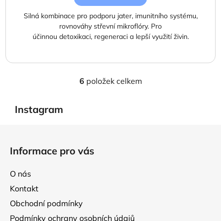
Silná kombinace pro podporu jater, imunitního systému,
rovnováhy střevní mikroflóry. Pro
účinnou detoxikaci, regeneraci a lepší využití živin.
6
položek celkem
O
v
l
Instagram
á
d
Z
a
á
Informace pro vás
c
p
í
a
p
O nás
t
r
Kontakt
í
v
Obchodní podmínky
k
y
Podmínky ochrany osobních údajů