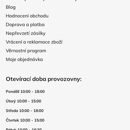
v
Blog
ý
p
Hodnocení obchodu
i
Doprava a platba
s
Nepřevzetí zásilky
u
Vrácení a reklamace zboží
Věrnostní program
Moje objednávka
Otevírací doba provozovny:
Pondělí 10:00 - 18:00
Úterý 10:00 - 15:00
Středa 10:00 - 18:00
Čtvrtek 10:00 - 15:00
Pátek 10:00 - 16:30