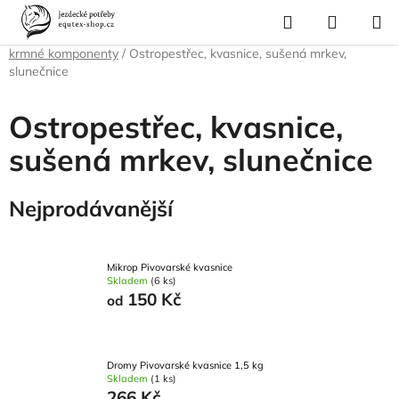
Přejít
Hledat
NÁKUP
na
Domů
/
Krmivo a vitamíny
/
Krmiva pro koně
/
OSTATNÍ - samostatné
KOŠÍK
obsah
krmné komponenty
/
Ostropestřec, kvasnice, sušená mrkev,
slunečnice
Ostropestřec, kvasnice,
sušená mrkev, slunečnice
Nejprodávanější
Mikrop Pivovarské kvasnice
Skladem
(6 ks)
150 Kč
od
Dromy Pivovarské kvasnice 1,5 kg
Skladem
(1 ks)
266 Kč