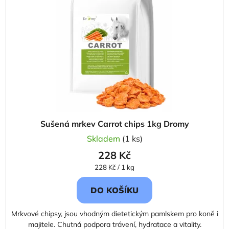
Sušená mrkev Carrot chips 1kg Dromy
Skladem
(1 ks)
228 Kč
Měrná
228 Kč / 1 kg
cena:
DO KOŠÍKU
Mrkvové chipsy, jsou vhodným dietetickým pamlskem pro koně i
majitele. Chutná podpora trávení, hydratace a vitality.