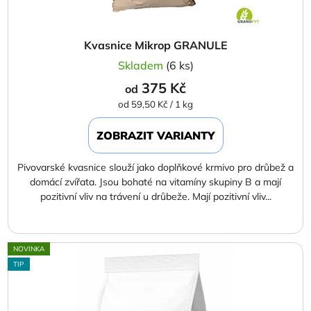
Kvasnice Mikrop GRANULE
Skladem
(6 ks)
375 Kč
od
Měrná
od 59,50 Kč / 1 kg
cena:
ZOBRAZIT VARIANTY
Pivovarské kvasnice slouží jako doplňkové krmivo pro drůbež a
domácí zvířata. Jsou bohaté na vitamíny skupiny B a mají
pozitivní vliv na trávení u drůbeže. Mají pozitivní vliv...
NOVINKA
TIP