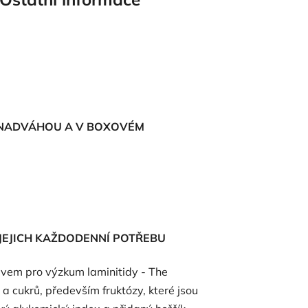
Í NADVÁHOU A V BOXOVÉM
 JEJICH KAŽDODENNÍ POTŘEBU
tavem pro výzkum laminitidy - The
 a cukrů, především fruktózy, které jsou