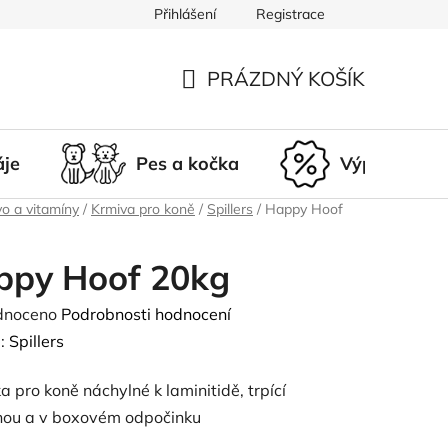
Přihlášení
Registrace
du
Doprava a platba
Nepřevzetí zásilky
Vrácení a r
PRÁZDNÝ KOŠÍK
NÁKUPNÍ
KOŠÍK
áje
Pes a kočka
Výprodej
o a vitamíny
/
Krmiva pro koně
/
Spillers
/
Happy Hoof
ppy Hoof 20kg
né
dnoceno
Podrobnosti hodnocení
ení
:
Spillers
tu
 pro koně náchylné k laminitidě, trpící
ou a v boxovém odpočinku