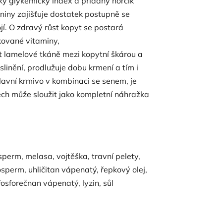
ký glykemický index a přidaný hořčík
iny zajišťuje dostatek postupně se
ojí. O zdravý růst kopyt se postará
ikované vitaminy,
ůst lamelové tkáně mezi kopytní škárou a
inění, prodlužuje dobu krmení a tím i
avní krmivo v kombinaci se senem, je
ech může sloužit jako kompletní náhražka
erm, melasa, vojtěška, travní pelety,
sperm, uhličitan vápenatý, řepkový olej,
osforečnan vápenatý, lyzin, sůl