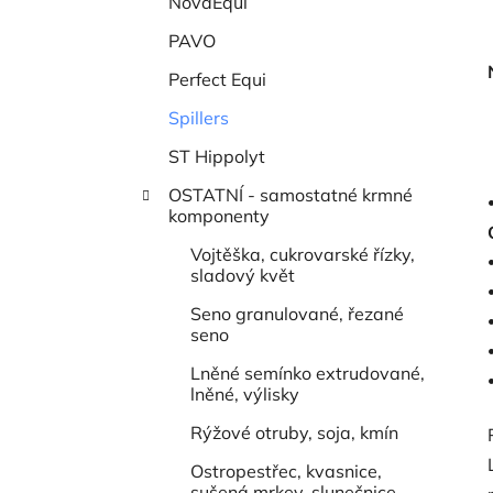
NovaEqui
PAVO
Perfect Equi
Spillers
ST Hippolyt
OSTATNÍ - samostatné krmné
komponenty
Vojtěška, cukrovarské řízky,
sladový květ
Seno granulované, řezané
seno
Lněné semínko extrudované,
lněné, výlisky
Rýžové otruby, soja, kmín
Ostropestřec, kvasnice,
sušená mrkev, slunečnice