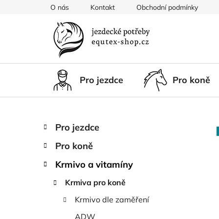
Přejít
O nás
Kontakt
Obchodní podmínky
na
obsah
Pro jezdce
Pro koně
P
K
Přeskočit
Pro jezdce
a
kategorie
o
t
Pro koně
s
e
t
g
Krmivo a vitamíny
r
o
Krmiva pro koně
a
r
i
n
Krmivo dle zaměření
e
n
ADW