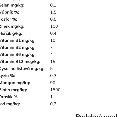
Selen mg/kg:
0,1
Vápník %:
1,5
Fosfor %:
0,5
Zinek mg/kg:
100
Hořčík g/kg:
0,4
Vitamin B1 mg/kg:
10
Vitamin B2 mg/kg:
7
Vitamin B6 mg/kg:
4
Vitamin B12 mcg/kg:
15
Kyselina listová mg/kg:
5
Lyzin %:
0,3
Mangan mg/kg:
90
Biotin mcg/kg:
1500
Draslík %:
1
Jod mg/kg:
0,2
Podobné prod