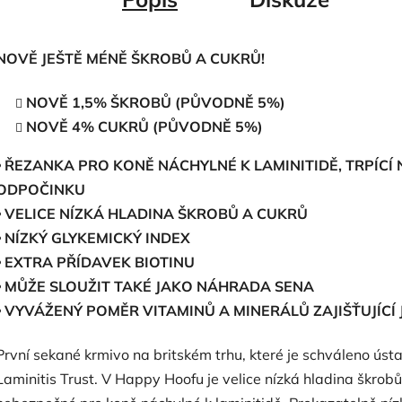
NOVĚ JEŠTĚ MÉNĚ ŠKROBŮ A CUKRŮ!
NOVĚ 1,5% ŠKROBŮ (PŮVODNĚ 5%)
NOVĚ 4% CUKRŮ (PŮVODNĚ 5%)
⦁ ŘEZANKA PRO KONĚ NÁCHYLNÉ K LAMINITIDĚ, TRPÍC
ODPOČINKU
⦁ VELICE NÍZKÁ HLADINA ŠKROBŮ A CUKRŮ
⦁ NÍZKÝ GLYKEMICKÝ INDEX
⦁ EXTRA PŘÍDAVEK BIOTINU
⦁ MŮŽE SLOUŽIT TAKÉ JAKO NÁHRADA SENA
⦁ VYVÁŽENÝ POMĚR VITAMINŮ A MINERÁLŮ ZAJIŠŤUJÍCÍ
První sekané krmivo na britském trhu, které je schváleno ús
Laminitis Trust. V Happy Hoofu je velice nízká hladina škrobů