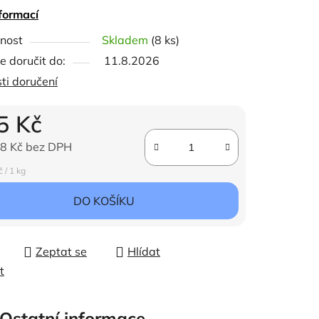
formací
ček.
nost
Skladem
(8 ks)
 doručit do:
11.8.2026
ti doručení
5 Kč
8 Kč bez DPH
ena:
 / 1 kg
DO KOŠÍKU
Zeptat se
Hlídat
t
Ostatní informace