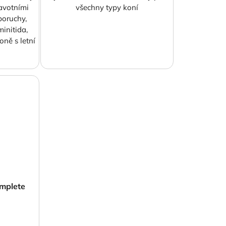
avotními
všechny typy koní
poruchy,
initida,
oně s letní
omplete
)