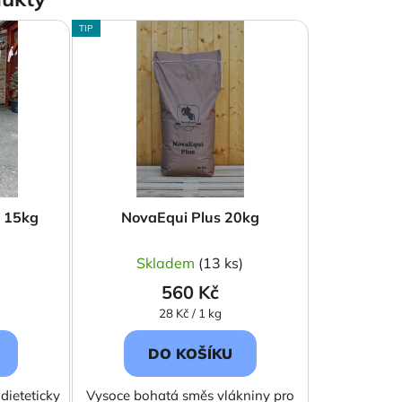
TIP
c 15kg
NovaEqui Plus 20kg
)
Skladem
(13 ks)
560 Kč
Měrná
28 Kč / 1 kg
cena:
DO KOŠÍKU
dieteticky
Vysoce bohatá směs vlákniny pro