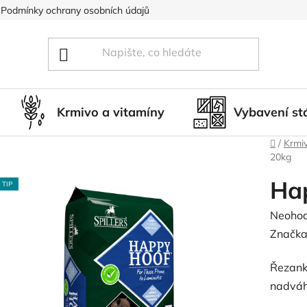
Podmínky ochrany osobních údajů
Blog
Hodnocení obcho
Krmivo a vitamíny
Vybavení st
Domů
/
Krmiv
20kg
Ha
TIP
Průměr
Neoho
hodnoc
Značka
produk
Řezanka
je
nadváh
0,0