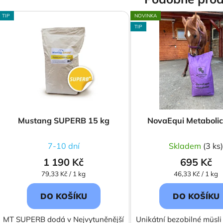
TIP
NOVINKA
TIP
Mustang SUPERB 15 kg
NovaEqui Metaboli
7-10 dní
Skladem
(3 ks
1 190 Kč
695 Kč
Měrná
Měrná
79,33 Kč / 1 kg
46,33 Kč / 1 kg
cena:
cena:
DO KOŠÍKU
DO KOŠÍKU
MT SUPERB dodá v Nejvytuněnější
Unikátní bezobilné müsli 