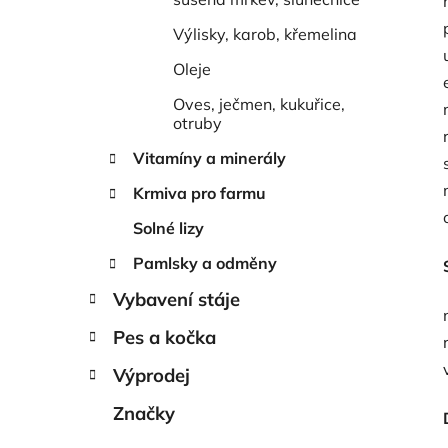
Výlisky, karob, křemelina
Oleje
Oves, ječmen, kukuřice,
otruby
Vitamíny a minerály
Krmiva pro farmu
Solné lizy
Pamlsky a odměny
Vybavení stáje
Pes a kočka
Výprodej
Značky