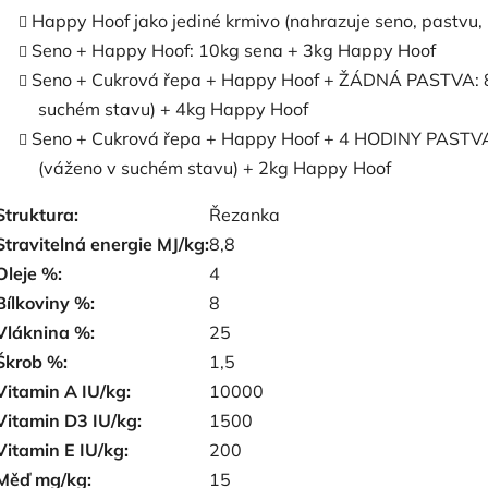
Happy Hoof jako jediné krmivo (nahrazuje seno, pastvu,
Seno + Happy Hoof: 10kg sena + 3kg Happy Hoof
Seno + Cukrová řepa + Happy Hoof + ŽÁDNÁ PASTVA: 8
suchém stavu) + 4kg Happy Hoof
Seno + Cukrová řepa + Happy Hoof + 4 HODINY PASTVA:
(váženo v suchém stavu) + 2kg Happy Hoof
Struktura:
Řezanka
Stravitelná energie MJ/kg:
8,8
Oleje %:
4
Bílkoviny %:
8
Vláknina %:
25
Škrob %:
1,5
Vitamin A IU/kg:
10000
Vitamin D3 IU/kg:
1500
Vitamin E IU/kg:
200
Měď mg/kg:
15