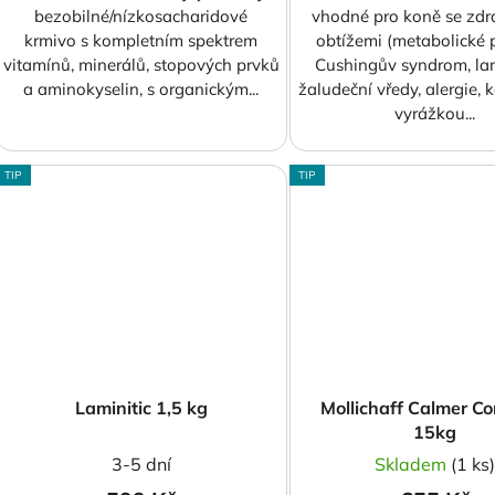
bezobilné/nízkosacharidové
vhodné pro koně se zdr
krmivo s kompletním spektrem
obtížemi (metabolické 
vitamínů, minerálů, stopových prvků
Cushingův syndrom, lam
a aminokyselin, s organickým...
žaludeční vředy, alergie, k
vyrážkou...
TIP
TIP
Laminitic 1,5 kg
Mollichaff Calmer C
15kg
3-5 dní
Skladem
(1 ks