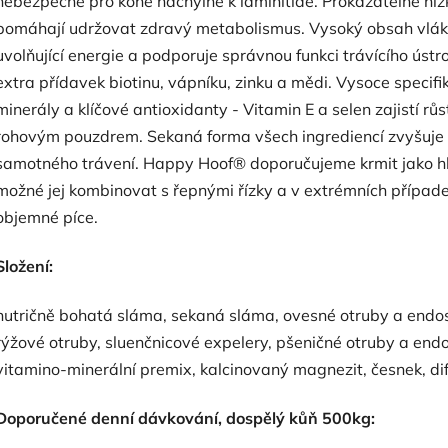
nebezpečné pro koně náchylné k laminitidě. Prokazatelně níz
pomáhají udržovat zdravý metabolismus. Vysoký obsah vlákn
uvolňující energie a podporuje správnou funkci trávícího ústr
extra přídavek biotinu, vápníku, zinku a mědi. Vysoce specif
minerály a klíčové antioxidanty - Vitamin E a selen zajistí r
rohovým pouzdrem. Sekaná forma všech ingrediencí zvyšuje sl
samotného trávení. Happy Hoof® doporučujeme krmit jako hl
možné jej kombinovat s řepnými řízky a v extrémních případ
objemné píce.
Složení:
nutričně bohatá sláma, sekaná sláma, ovesné otruby a endosp
rýžové otruby, sluenčnicové expelery, pšeničné otruby a endo
vitamino-minerální premix, kalcinovaný magnezit, česnek, dif
Doporučené denní dávkování, dospělý kůň 500kg: