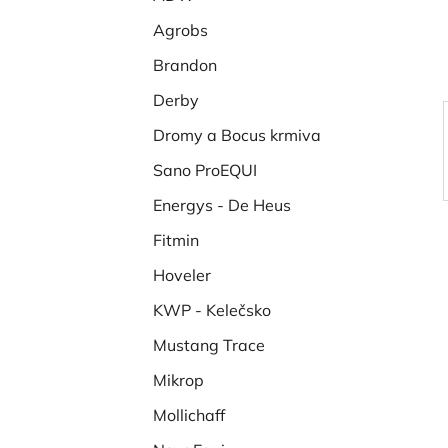
í
Agrobs
p
a
Brandon
n
Derby
e
Dromy a Bocus krmiva
l
Sano ProEQUI
Energys - De Heus
Fitmin
Hoveler
KWP - Kelečsko
Mustang Trace
Mikrop
Mollichaff