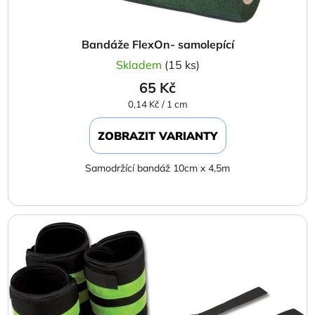
Bandáže FlexOn- samolepící
Skladem
(15 ks)
65 Kč
Měrná
0,14 Kč / 1 cm
cena:
ZOBRAZIT VARIANTY
Samodržící bandáž 10cm x 4,5m