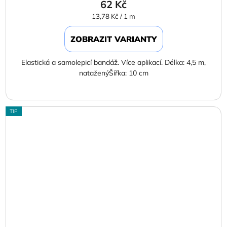
62 Kč
Měrná
13,78 Kč / 1 m
cena:
ZOBRAZIT VARIANTY
Elastická a samolepicí bandáž. Více aplikací. Délka: 4,5 m,
nataženýŠířka: 10 cm
TIP