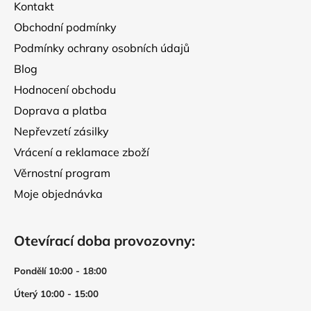
v
Kontakt
í
ý
Obchodní podmínky
p
Podmínky ochrany osobních údajů
i
s
Blog
u
Hodnocení obchodu
Doprava a platba
Nepřevzetí zásilky
Vrácení a reklamace zboží
Věrnostní program
Moje objednávka
Otevírací doba provozovny:
Pondělí 10:00 - 18:00
Úterý 10:00 - 15:00