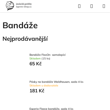
Přejít
Hledat
NÁKUP
na
Domů
/
Pro koně
/
Ochrana nohou koně
/
Bandáže
KOŠÍK
obsah
Bandáže
Nejprodávanější
Bandáže FlexOn- samolepící
Skladem
(15 ks)
65 Kč
Pásky na bandáže Waldhausen, sada 4 ks
Skladem u dodavatele
181 Kč
Esperia Fleece bandáže, sada 4 ks