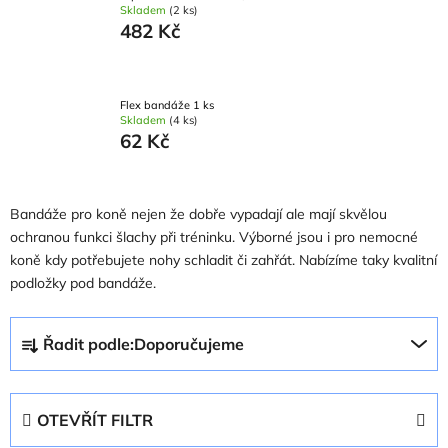
Skladem
(2 ks)
482 Kč
Flex bandáže 1 ks
Skladem
(4 ks)
62 Kč
Bandáže pro koně nejen že dobře vypadají ale mají skvělou
ochranou funkci šlachy při tréninku. Výborné jsou i pro nemocné
koně kdy potřebujete nohy schladit či zahřát. Nabízíme taky kvalitní
podložky pod bandáže.
Ř
Řadit podle:
Doporučujeme
a
z
e
OTEVŘÍT FILTR
n