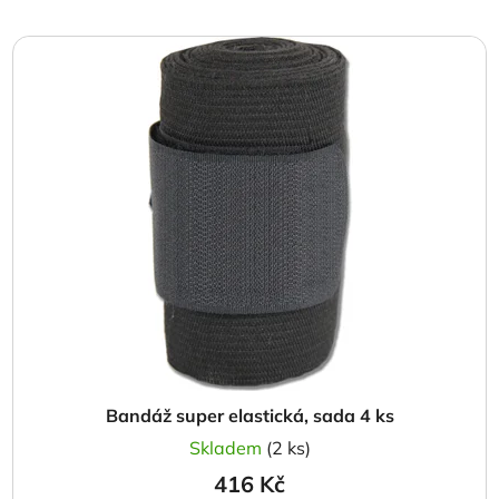
í
V
p
ý
r
p
o
i
d
s
u
p
k
r
t
o
ů
d
u
k
t
ů
Bandáž super elastická, sada 4 ks
Skladem
(2 ks)
416 Kč