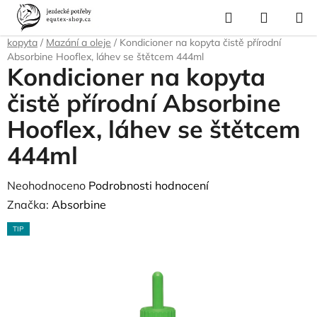
Přejít
Hledat
NÁKUP
na
Domů
/
Pro koně
/
Péče o srst, kopyta, úložné boxy a tašky
/
Péče o
KOŠÍK
obsah
kopyta
/
Mazání a oleje
/
Kondicioner na kopyta čistě přírodní
Absorbine Hooflex, láhev se štětcem 444ml
Kondicioner na kopyta
čistě přírodní Absorbine
Hooflex, láhev se štětcem
444ml
Průměrné
Neohodnoceno
Podrobnosti hodnocení
hodnocení
Značka:
Absorbine
produktu
TIP
je
0,0
z
5