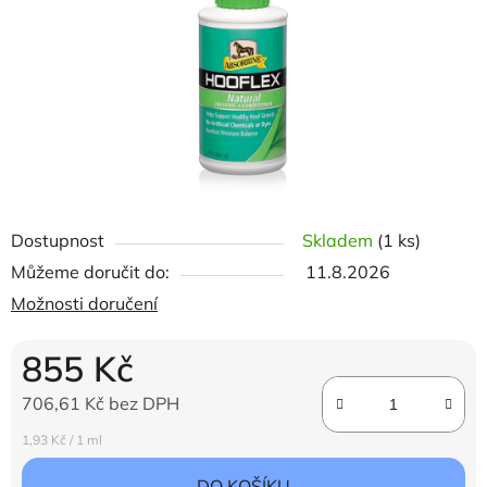
hvězdiček.
Dostupnost
Skladem
(1 ks)
Můžeme doručit do:
11.8.2026
Možnosti doručení
855 Kč
706,61 Kč bez DPH
Měrná cena:
1,93 Kč / 1 ml
DO KOŠÍKU