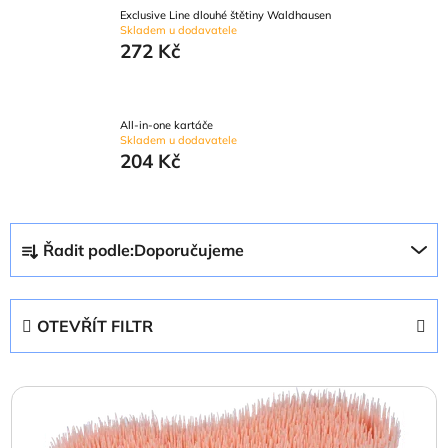
Exclusive Line dlouhé štětiny Waldhausen
Skladem u dodavatele
272 Kč
All-in-one kartáče
Skladem u dodavatele
204 Kč
Ř
Řadit podle:
Doporučujeme
a
z
e
OTEVŘÍT FILTR
n
í
V
p
ý
r
p
o