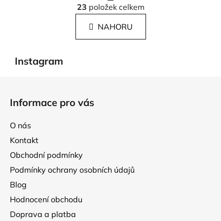
á
23
položek celkem
v
n
l
k
NAHORU
á
o
d
v
a
á
Instagram
c
n
í
í
Z
p
á
r
Informace pro vás
p
v
k
a
O nás
y
t
v
Kontakt
í
ý
Obchodní podmínky
p
Podmínky ochrany osobních údajů
i
s
Blog
u
Hodnocení obchodu
Doprava a platba