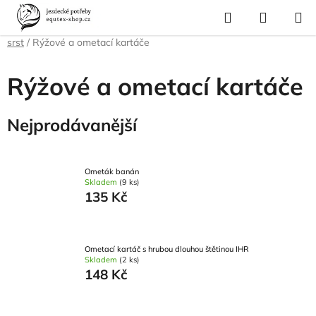
Přejít
Hledat
NÁKUP
na
Domů
/
Pro koně
/
Péče o srst, kopyta, úložné boxy a tašky
/
Čištění na
KOŠÍK
obsah
srst
/
Rýžové a ometací kartáče
Rýžové a ometací kartáče
Nejprodávanější
Ometák banán
Skladem
(9 ks)
135 Kč
Ometací kartáč s hrubou dlouhou štětinou IHR
Skladem
(2 ks)
148 Kč