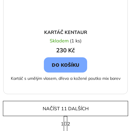
KARTÁČ KENTAUR
Skladem
(1 ks)
230 Kč
DO KOŠÍKU
Kartáč s umělým vlasem, dřevo a kožené poutko mix barev
NAČÍST 11 DALŠÍCH
S
1
t
2
r
O