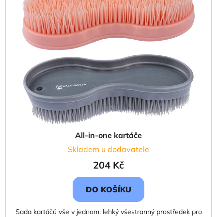
i
d
s
u
p
k
r
t
o
ů
d
u
k
t
ů
All-in-one kartáče
Skladem u dodavatele
204 Kč
DO KOŠÍKU
Sada kartáčů vše v jednom: lehký všestranný prostředek pro